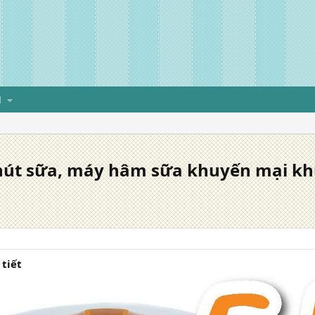
H
 hút sữa, máy hâm sữa khuyến mại kh
 tiết