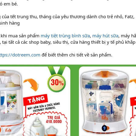
có em bé.
 của tết trung thu, tháng của yêu thương dành cho trẻ nhỏ, Fat
 sinh hàng
g khi mua sản phẩm
máy tiệt trùng bình sữa
,
máy hút sữa
, máy hâ
tại tất cả các shop baby, siêu thị, cửa hàng thiết bị y tế phủ khắ
ttps://dotreem.com
để biết thêm chi tiết về sản phẩm.