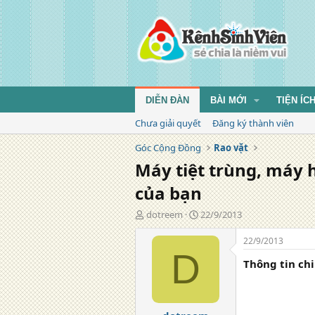
DIỄN ĐÀN
BÀI MỚI
TIỆN ÍC
Chưa giải quyết
Đăng ký thành viên
Góc Cộng Đồng
Rao vặt
Máy tiệt trùng, máy
của bạn
T
N
dotreem
22/9/2013
á
g
c
à
22/9/2013
g
y
D
Thông tin chi
i
đ
ả
ă
n
g