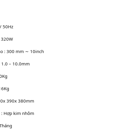
V/ 50Hz
 : 320W
o : 300 mm ∼ 10inch
 : 1.0 – 10.0mm
20Kg
 16Kg
470x 390x 380mm
h : Hợp kim nhôm
 Tháng