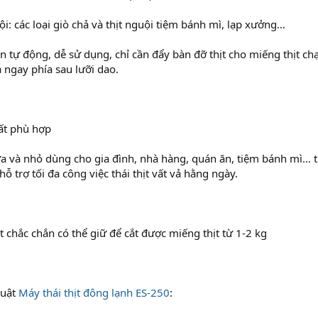
uội: các loại giò chả và thịt nguội tiệm bánh mì, lạp xưởng…
án tự động, dễ sử dụng, chỉ cần đẩy bàn đỡ thịt cho miếng thịt chạ
a ngay phía sau lưỡi dao.
ất phù hợp
a và nhỏ dùng cho gia đình, nhà hàng, quán ăn, tiệm bánh mì… t
ỗ trợ tối đa công việc thái thịt vất vả hằng ngày.
t chắc chắn có thể giữ để cắt được miếng thịt từ 1-2 kg
huật
Máy thái thịt đông lạnh ES-250
: