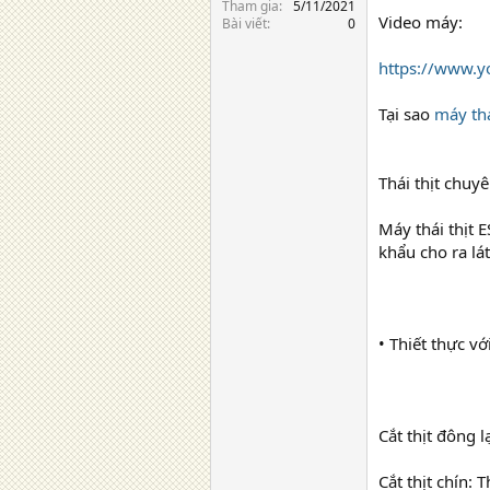
Tham gia
5/11/2021
Video máy:
Bài viết
0
https://www.
Tại sao
máy thá
Thái thịt chuy
Máy thái thịt E
khẩu cho ra lá
• Thiết thực vớ
Cắt thịt đông 
Cắt thịt chín: