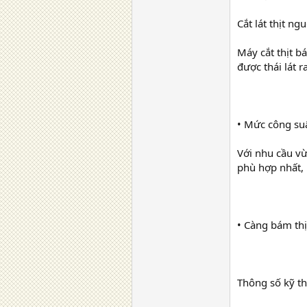
Cắt lát thịt ng
Máy cắt thịt b
được thái lát r
• Mức công su
Với nhu cầu vừ
phù hợp nhất, h
• Càng bám thị
Thông số kỹ t