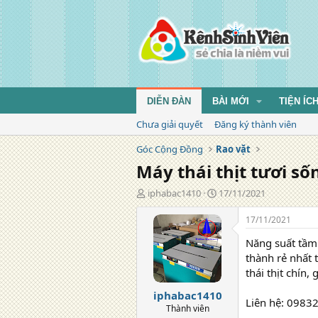
DIỄN ĐÀN
BÀI MỚI
TIỆN ÍC
Chưa giải quyết
Đăng ký thành viên
Góc Cộng Đồng
Rao vặt
Máy thái thịt tươi s
T
N
iphabac1410
17/11/2021
á
g
c
à
17/11/2021
g
y
Năng suất tầm 
i
đ
ả
ă
thành rẻ nhất tr
n
thái thịt chín,
g
iphabac1410
Liên hệ: 098
Thành viên