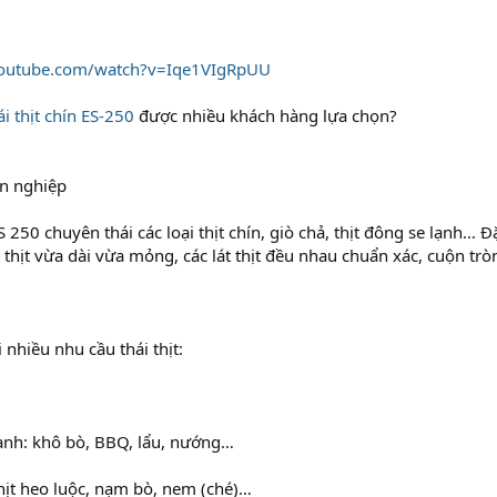
youtube.com/watch?v=Iqe1VIgRpUU
i thịt chín ES-250
được nhiều khách hàng lựa chọn?
ên nghiệp
S 250 chuyên thái các loại thịt chín, giò chả, thịt đông se lạnh… Đặ
t thịt vừa dài vừa mỏng, các lát thịt đều nhau chuẩn xác, cuộn trò
i nhiều nhu cầu thái thịt:
lạnh: khô bò, BBQ, lẩu, nướng…
 Thịt heo luộc, nạm bò, nem (ché)…