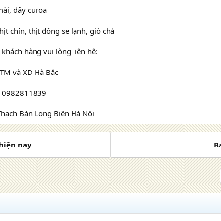
mài, dây curoa
hịt chín, thịt đông se lạnh, giò chả
n khách hàng vui lòng liên hệ:
 TM và XD Hà Bắc
– 0982811839
Thạch Bàn Long Biên Hà Nội
 hiện nay
B