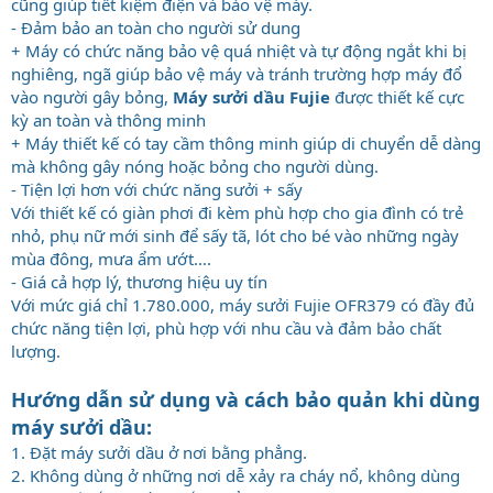
cũng giúp tiết kiệm điện và bảo vệ máy.
- Đảm bảo an toàn cho người sử dung
+ Máy có chức năng bảo vệ quá nhiệt và tự động ngắt khi bị
nghiêng, ngã giúp bảo vệ máy và tránh trường hợp máy đổ
vào người gây bỏng,
Máy sưởi dầu Fujie
được thiết kế cực
kỳ an toàn và thông minh
+ Máy thiết kế có tay cầm thông minh giúp di chuyển dễ dàng
mà không gây nóng hoặc bỏng cho người dùng.
- Tiện lợi hơn với chức năng sưởi + sấy
Với thiết kế có giàn phơi đi kèm phù hợp cho gia đình có trẻ
nhỏ, phụ nữ mới sinh để sấy tã, lót cho bé vào những ngày
mùa đông, mưa ẩm ướt….
- Giá cả hợp lý, thương hiệu uy tín
Với mức giá chỉ 1.780.000, máy sưởi Fujie OFR379 có đầy đủ
chức năng tiện lợi, phù hợp với nhu cầu và đảm bảo chất
lượng.
Hướng dẫn sử dụng và cách bảo quản khi dùng
máy sưởi dầu:
1. Đặt máy sưởi dầu ở nơi bằng phẳng.
2. Không dùng ở những nơi dễ xảy ra cháy nổ, không dùng