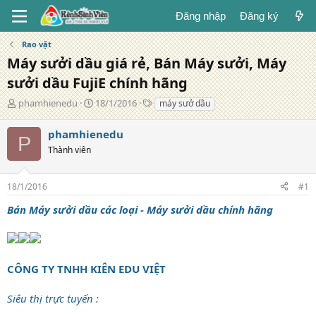
Đăng nhập
Đăng ký
Rao vặt
Máy sưởi dầu giá rẻ, Bán Máy sưởi, Máy
sưởi dầu FujiE chính hãng
T
N
T
phamhienedu
18/1/2016
máy sưở dầu
á
g
ừ
c
à
k
phamhienedu
P
g
y
h
Thành viên
i
đ
ó
ả
ă
a
n
18/1/2016
#1
g
Bán Máy sưởi dầu các loại - Máy sưởi dầu chính hãng
CÔNG TY TNHH KIÊN EDU VIỆT
Siêu thị trực tuyến :