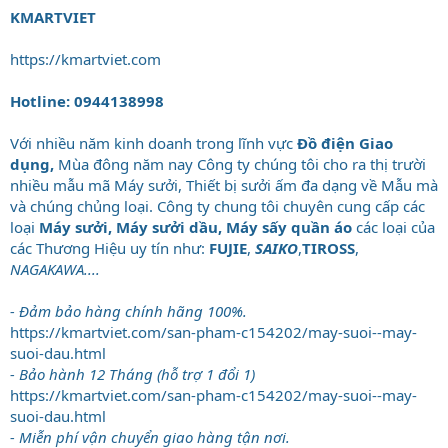
KMARTVIET
https://kmartviet.com
Hotline: 0944138998
Với nhiều năm kinh doanh trong lĩnh vực
Đồ điện Giao
dụng,
Mùa đông năm nay Công ty chúng tôi cho ra thị trười
nhiều mẫu mã Máy sưởi, Thiết bị sưởi ấm đa dạng về Mẫu mà
và chúng chủng loại. Công ty chung tôi chuyên cung cấp các
loại
Máy sưởi, Máy sưởi dầu, Máy sấy quần áo
các loại của
các Thương Hiệu uy tín như:
FUJIE
,
SAIKO
,
TIROSS
,
NAGAKAWA....
- Đảm bảo hàng chính hãng 100%.
https://kmartviet.com/san-pham-c154202/may-suoi--may-
suoi-dau.html
- Bảo hành 12 Tháng (hỗ trợ 1 đổi 1)
https://kmartviet.com/san-pham-c154202/may-suoi--may-
suoi-dau.html
- Miễn phí vận chuyển giao hàng tận nơi.