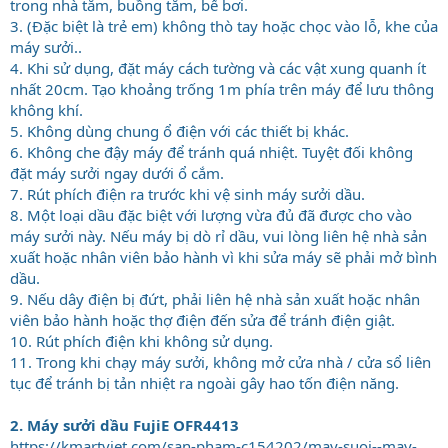
trong nhà tắm, buồng tắm, bể bơi.
3. (Đặc biệt là trẻ em) không thò tay hoặc chọc vào lỗ, khe của
máy sưởi..
4. Khi sử dụng, đặt máy cách tường và các vật xung quanh ít
nhất 20cm. Tạo khoảng trống 1m phía trên máy để lưu thông
không khí.
5. Không dùng chung ổ điện với các thiết bị khác.
6. Không che đậy máy để tránh quá nhiệt. Tuyệt đối không
đặt máy sưởi ngay dưới ổ cắm.
7. Rút phích điện ra trước khi vệ sinh máy sưởi dầu.
8. Một loại dầu đặc biệt với lượng vừa đủ đã được cho vào
máy sưởi này. Nếu máy bị dò rỉ dầu, vui lòng liên hệ nhà sản
xuất hoặc nhân viên bảo hành vì khi sửa máy sẽ phải mở bình
dầu.
9. Nếu dây điện bị đứt, phải liên hệ nhà sản xuất hoặc nhân
viên bảo hành hoặc thợ điện đến sửa để tránh điện giật.
10. Rút phích điện khi không sử dụng.
11. Trong khi chạy máy sưởi, không mở cửa nhà / cửa sổ liên
tục để tránh bị tản nhiệt ra ngoài gây hao tốn điện năng.
2. Máy sưởi dầu FujiE OFR4413
https://kmartviet.com/san-pham-c154202/may-suoi--may-