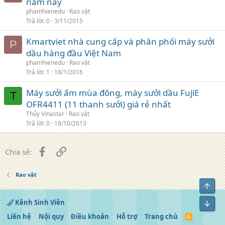
năm nay
phamhienedu
Rao vặt
Trả lời
0
3/11/2015
Kmartviet nhà cung cấp và phân phối máy sưởi
P
dầu hàng đầu Việt Nam
phamhienedu
Rao vặt
Trả lời
1
18/1/2016
Máy sưởi ấm mùa đông, máy sưởi dầu FujiE
T
OFR4411 (11 thanh sưởi) giá rẻ nhất
Thủy Vinastar
Rao vặt
Trả lời
0
18/10/2013
Facebook
Liên kết
Chia sẻ:
Rao vặt
Top
Kênh Sinh Viên
Bot
Liên hệ
Nội quy
Điều khoản
Hỗ trợ
Trang chủ
R
S