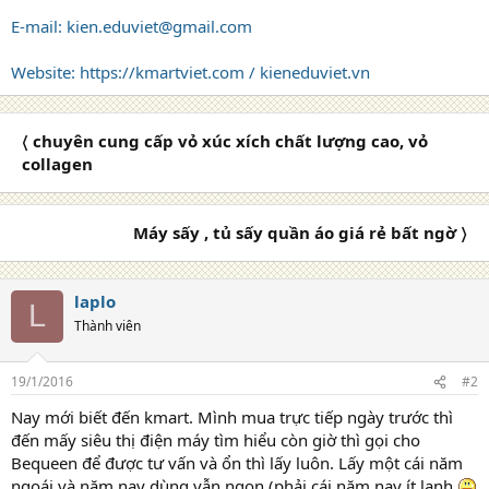
E-mail: kien.eduviet@gmail.com
Website: https://kmartviet.com / kieneduviet.vn
〈 chuyên cung cấp vỏ xúc xích chất lượng cao, vỏ
collagen
Máy sấy , tủ sấy quần áo giá rẻ bất ngờ 〉
laplo
L
Thành viên
19/1/2016
#2
Nay mới biết đến kmart. Mình mua trực tiếp ngày trước thì
đến mấy siêu thị điện máy tìm hiểu còn giờ thì gọi cho
Bequeen để được tư vấn và ổn thì lấy luôn. Lấy một cái năm
ngoái và năm nay dùng vẫn ngon (phải cái năm nay ít lạnh