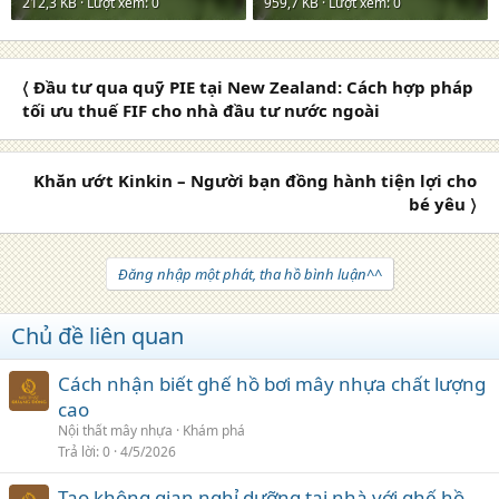
212,3 KB · Lượt xem: 0
959,7 KB · Lượt xem: 0
〈 Đầu tư qua quỹ PIE tại New Zealand: Cách hợp pháp
tối ưu thuế FIF cho nhà đầu tư nước ngoài
Khăn ướt Kinkin – Người bạn đồng hành tiện lợi cho
bé yêu 〉
Đăng nhập một phát, tha hồ bình luận^^
Chủ đề liên quan
Cách nhận biết ghế hồ bơi mây nhựa chất lượng
cao
Nội thất mây nhựa
Khám phá
Trả lời
0
4/5/2026
Tạo không gian nghỉ dưỡng tại nhà với ghế hồ