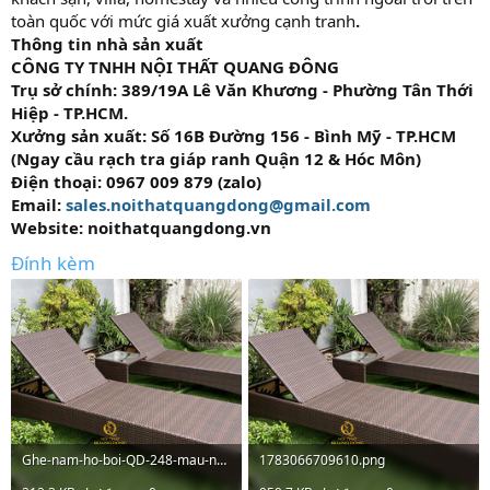
toàn quốc với mức giá xuất xưởng cạnh tranh
.
Thông tin nhà sản xuất
CÔNG TY TNHH NỘI THẤT QUANG ĐÔNG
Trụ sở chính: 389/19A Lê Văn Khương - Phường Tân Thới
Hiệp - TP.HCM.
Xưởng sản xuất: Số 16B Đường 156 - Bình Mỹ - TP.HCM
(Ngay cầu rạch tra giáp ranh Quận 12 & Hóc Môn)
Điện thoại: 0967 009 879 (zalo)
Email:
sales.noithatquangdong@gmail.com
Website: noithatquangdong.vn
Đính kèm
Ghe-nam-ho-boi-QD-248-mau-nau.JPG
1783066709610.png