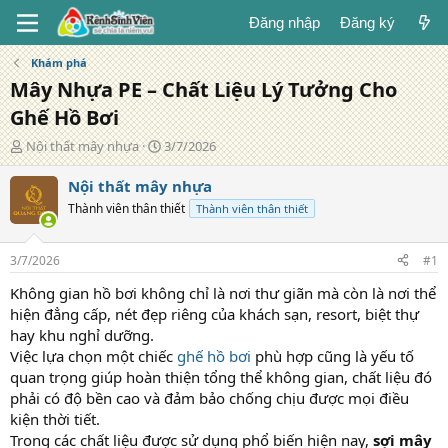
Đăng nhập
Đăng ký
Khám phá
Mây Nhựa PE – Chất Liệu Lý Tưởng Cho
Ghế Hồ Bơi
T
N
Nội thất mây nhựa
3/7/2026
á
g
c
à
Nội thất mây nhựa
g
y
Thành viên thân thiết
Thành viên thân thiết
i
đ
ả
ă
n
3/7/2026
#1
g
Không gian hồ bơi không chỉ là nơi thư giãn mà còn là nơi thể
hiện đẳng cấp, nét đẹp riêng của khách sạn, resort, biệt thự
hay khu nghỉ dưỡng.
Việc lựa chọn một chiếc
ghế hồ bơi
phù hợp cũng là yếu tố
quan trọng giúp hoàn thiện tổng thể không gian, chất liệu đó
phải có độ bền cao và đảm bảo chống chịu được mọi điều
kiện thời tiết.
Trong các chất liệu được sử dụng phổ biến hiện nay,
sợi
mây