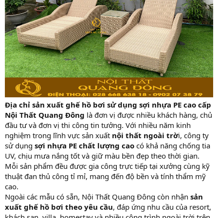
Địa chỉ sản xuất ghế hồ bơi sử dụng sợi nhựa PE cao cấp
Nội Thất Quang Đông
là đơn vị được nhiều khách hàng, chủ
đầu tư và đơn vị thi công tin tưởng. Với nhiều năm kinh
nghiệm trong lĩnh vực sản xuất
nội thất ngoài trờ
i, công ty
sử dụng
sợi nhựa PE chất lượng cao
có khả năng chống tia
UV, chịu mưa nắng tốt và giữ màu bền đẹp theo thời gian.
Mỗi sản phẩm đều được gia công trực tiếp tại xưởng cùng kỹ
thuật đan thủ công tỉ mỉ, mang đến độ bền và tính thẩm mỹ
cao.
Ngoài các mẫu có sẵn, Nội Thất Quang Đông còn nhận
sản
xuất ghế hồ bơi theo yêu cầu
, đáp ứng nhu cầu của resort,
khách sạn, villa, homestay và nhiều công trình ngoài trời trên