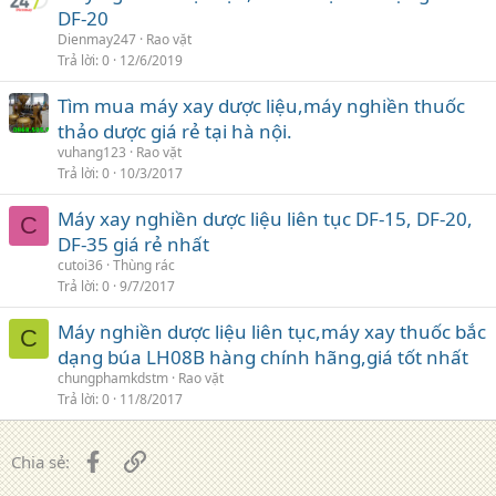
DF-20
Dienmay247
Rao vặt
Trả lời
0
12/6/2019
Tìm mua máy xay dược liệu,máy nghiền thuốc
thảo dược giá rẻ tại hà nội.
vuhang123
Rao vặt
Trả lời
0
10/3/2017
Máy xay nghiền dược liệu liên tục DF-15, DF-20,
C
DF-35 giá rẻ nhất
cutoi36
Thùng rác
Trả lời
0
9/7/2017
Máy nghiền dược liệu liên tục,máy xay thuốc bắc
C
dạng búa LH08B hàng chính hãng,giá tốt nhất
chungphamkdstm
Rao vặt
Trả lời
0
11/8/2017
Facebook
Liên kết
Chia sẻ: