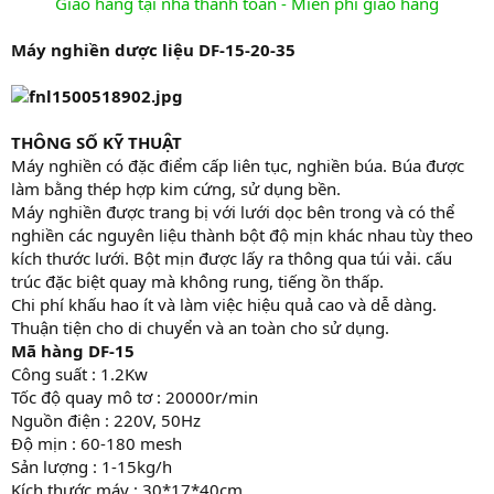
Giao hàng tại nhà thanh toán - Miễn phí giao hàng
Máy nghiền dược liệu DF-15-20-35
THÔNG SỐ KỸ THUẬT
Máy nghiền có đặc điểm cấp liên tục, nghiền búa. Búa được
làm bằng thép hợp kim cứng, sử dụng bền.
Máy nghiền được trang bị với lưới dọc bên trong và có thể
nghiền các nguyên liệu thành bột độ mịn khác nhau tùy theo
kích thước lưới. Bột mịn được lấy ra thông qua túi vải. cấu
trúc đặc biệt quay mà không rung, tiếng ồn thấp.
Chi phí khấu hao ít và làm việc hiệu quả cao và dễ dàng.
Thuận tiện cho di chuyển và an toàn cho sử dụng.
Mã hàng DF-15
Công suất : 1.2Kw
Tốc độ quay mô tơ : 20000r/min
Nguồn điện : 220V, 50Hz
Độ mịn : 60-180 mesh
Sản lượng : 1-15kg/h
Kích thước máy : 30*17*40cm