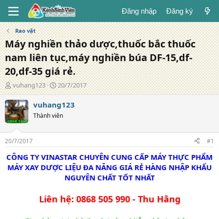
Đăng nhập
Đăng ký
Rao vặt
Máy nghiền thảo dược,thuốc bắc thuốc
nam liên tục,máy nghiền búa DF-15,df-
20,df-35 giá rẻ.
T
N
vuhang123
20/7/2017
á
g
c
à
vuhang123
g
y
Thành viên
i
đ
ả
ă
n
20/7/2017
#1
g
CÔNG TY VINASTAR CHUYÊN CUNG CẤP MÁY THỰC PHẨM
MÁY XAY DƯỢC LIỆU ĐA NĂNG GIÁ RẺ HÀNG NHẬP KHẨU
NGUYÊN CHẤT TỐT NHẤT
Liên hệ: 0868 505 990 - Thu Hằng