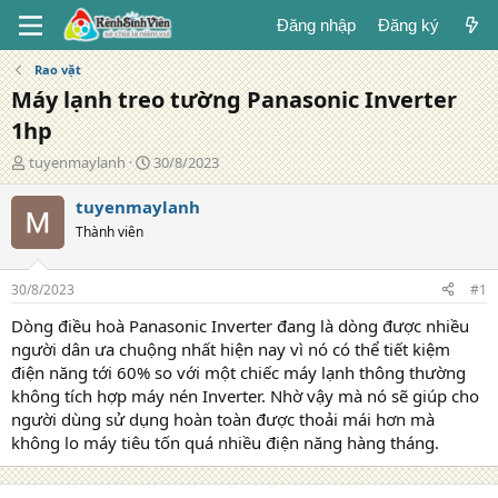
Đăng nhập
Đăng ký
Rao vặt
Máy lạnh treo tường Panasonic Inverter
1hp
T
N
tuyenmaylanh
30/8/2023
á
g
c
à
tuyenmaylanh
g
y
Thành viên
i
đ
ả
ă
n
30/8/2023
#1
g
Dòng điều hoà Panasonic Inverter đang là dòng được nhiều
người dân ưa chuộng nhất hiện nay vì nó có thể tiết kiệm
điện năng tới 60% so với một chiếc máy lạnh thông thường
không tích hợp máy nén Inverter. Nhờ vậy mà nó sẽ giúp cho
người dùng sử dụng hoàn toàn được thoải mái hơn mà
không lo máy tiêu tốn quá nhiều điện năng hàng tháng.