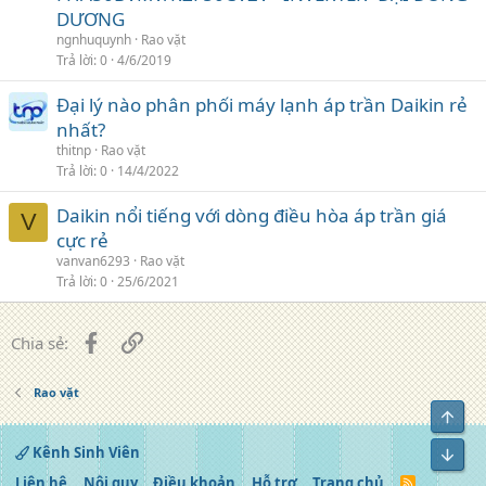
DƯƠNG
ngnhuquynh
Rao vặt
Trả lời
0
4/6/2019
Đại lý nào phân phối máy lạnh áp trần Daikin rẻ
nhất?
thitnp
Rao vặt
Trả lời
0
14/4/2022
Daikin nổi tiếng với dòng điều hòa áp trần giá
V
cực rẻ
vanvan6293
Rao vặt
Trả lời
0
25/6/2021
Facebook
Liên kết
Chia sẻ:
Rao vặt
Top
Kênh Sinh Viên
Bot
Liên hệ
Nội quy
Điều khoản
Hỗ trợ
Trang chủ
R