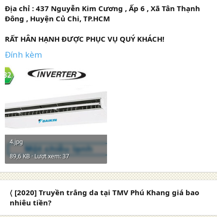
Địa chỉ :
437 Nguyễn Kim Cương , Ấp 6 , Xã Tân Thạnh
Đông , Huyện Củ Chi, TP.HCM
RẤT HÂN HẠNH ĐƯỢC PHỤC VỤ QUÝ KHÁCH!
Đính kèm
4.jpg
89,6 KB · Lượt xem: 37
〈 [2020] Truyền trắng da tại TMV Phú Khang giá bao
nhiêu tiền?