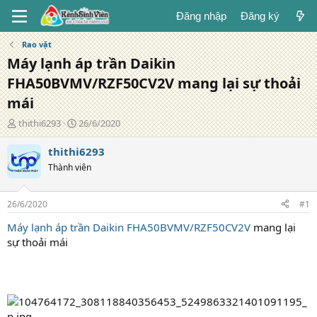
Đăng nhập
Đăng ký
Rao vặt
Máy lạnh áp trần Daikin
FHA50BVMV/RZF50CV2V mang lại sự thoải
mái
T
N
thithi6293
26/6/2020
á
g
c
à
thithi6293
g
y
Thành viên
i
đ
ả
ă
n
26/6/2020
#1
g
Máy lạnh áp trần Daikin FHA50BVMV/RZF50CV2V
mang lại
sự thoải mái