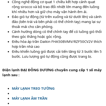
Công nghệ động cơ quạt 1 chiều kết hợp cánh quạt
rộng sirocco và bộ trao đổi nhiệt lớn mang đến luồng
khí nhiều hơn và giữ cho máy vận hành êm ái.
Đảo gió tự động (từ trên xuống và từ dưới lên) và cánh
đảo (bên trái và bên phải có thể chỉnh tay) mang lại sự
thoải mái cho căn phòng.
Cánh hướng dòng có thể chỉnh tay để có luồng gió thổi
theo góc thắng hoặc góc rộng.
Điều hòa áp trần Daikin FHA50BVMV/RZF50CV2V thích
hợp trần nhà cao
Điều khiển luồng gió được cải tiến tăng từ 3 bước lên 5
bước. Lưu lượng gió tự động cũng được trang bị.
Điện lạnh ĐẠI ĐÔNG DƯƠNG chuyên cung cấp 1 số máy
lạnh sau :
MÁY LẠNH TREO TƯỜNG
MÁY LẠNH ÂM TRẦN