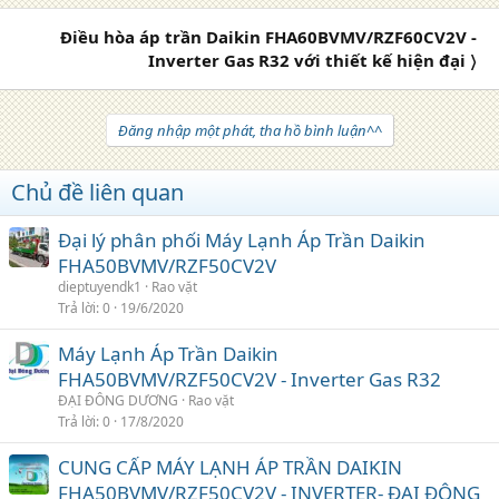
Điều hòa áp trần Daikin FHA60BVMV/RZF60CV2V -
Inverter Gas R32 với thiết kế hiện đại 〉
Đăng nhập một phát, tha hồ bình luận^^
Chủ đề liên quan
Đại lý phân phối Máy Lạnh Áp Trần Daikin
FHA50BVMV/RZF50CV2V
dieptuyendk1
Rao vặt
Trả lời
0
19/6/2020
Máy Lạnh Áp Trần Daikin
FHA50BVMV/RZF50CV2V - Inverter Gas R32
ĐẠI ĐÔNG DƯƠNG
Rao vặt
Trả lời
0
17/8/2020
CUNG CẤP MÁY LẠNH ÁP TRẦN DAIKIN
FHA50BVMV/RZF50CV2V - INVERTER- ĐẠI ĐÔNG