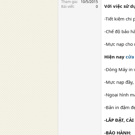
Tham gia
10/5/2015
Với việc sử 
Bài viết
0
-Tiết kiệm chi
-Chế độ bảo h
-Mực nạp cho 
Hiện nay
cửa
-Dòng Máy in 
-Mực nạp đầy,
-Ngoại hình m
-Bản in đậm đẹ
-LẮP ĐẶT, CÀ
-BẢO HÀNH: