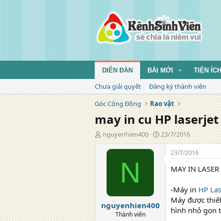
DIỄN ĐÀN
BÀI MỚI
TIỆN ÍC
Chưa giải quyết
Đăng ký thành viên
Góc Cộng Đồng
Rao vặt
may in cu HP laserjet
T
N
nguyenhien400
23/7/2016
á
g
c
à
23/7/2016
g
y
N
MAY IN LASER
i
đ
ả
ă
n
-Máy in
HP Las
g
Máy được thiết
nguyenhien400
hình nhỏ gọn t
Thành viên