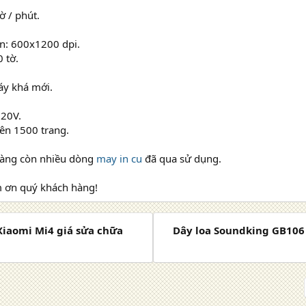
tờ / phút.
in: 600x1200 dpi.
 tờ.
áy khá mới.
220V.
ên 1500 trang.
hàng còn nhiều dòng
may in cu
đã qua sử dụng.
m ơn quý khách hàng!
Xiaomi Mi4 giá sửa chữa
Dây loa Soundking GB106 