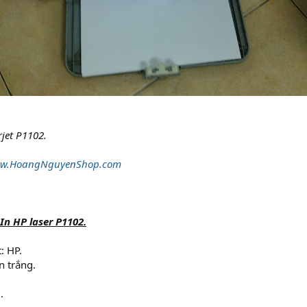
jet P1102.
w.HoangNguyenShop.com
In HP laser P1102.
: HP.
n trắng.
.