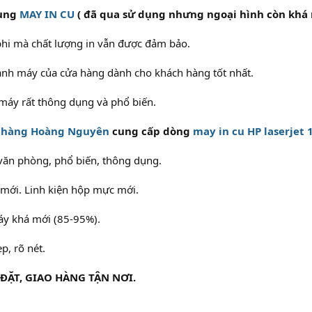
dụng
MAY IN CU
( đã qua sử dụng nhưng ngoại hình còn khá 
 phi mà chất lượng in vẫn được đảm bảo.
ành máy của cửa hàng dành cho khách hàng tốt nhất.
máy rất thông dụng và phổ biến.
 hàng Hoàng Nguyên
cung cấp dòng
may in cu HP laserjet 
văn phòng, phổ biến, thông dụng.
 mới. Linh kiện hộp mực mới.
áy khá mới (85-95%).
p, rõ nét.
I ĐẶT, GIAO HÀNG TẬN NƠI.