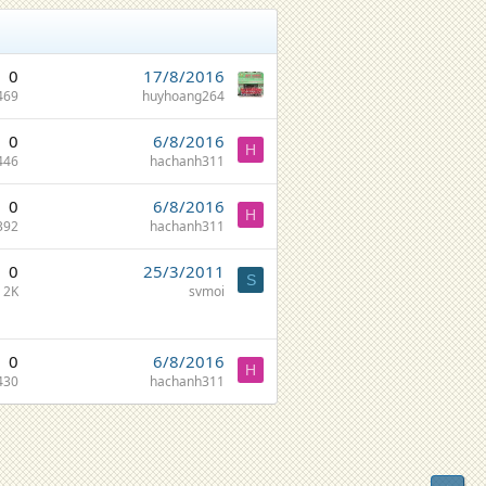
0
17/8/2016
469
huyhoang264
0
6/8/2016
H
446
hachanh311
0
6/8/2016
H
392
hachanh311
0
25/3/2011
S
2K
svmoi
0
6/8/2016
H
430
hachanh311