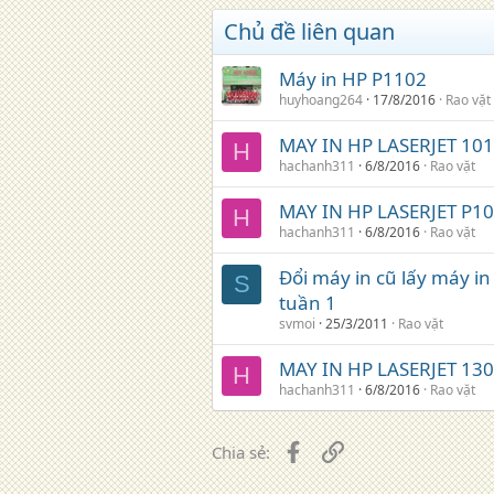
Chủ đề liên quan
Máy in HP P1102
huyhoang264
17/8/2016
Rao vặt
MAY IN HP LASERJET 10
H
hachanh311
6/8/2016
Rao vặt
MAY IN HP LASERJET P1
H
hachanh311
6/8/2016
Rao vặt
Đổi máy in cũ lấy máy in 
S
tuần 1
svmoi
25/3/2011
Rao vặt
MAY IN HP LASERJET 13
H
hachanh311
6/8/2016
Rao vặt
Facebook
Liên kết
Chia sẻ: