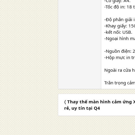
-Cỡ giấy: A4.
-Tốc độ in: 18 
-Độ phân giải 
-Khay giấy: 150
-kết nối: USB.
-Ngoại hình m
-Nguồn điện: 
-Hộp mực in tr
Ngoài ra cửa 
Trân trọng cả
〈 Thay thế màn hình cảm ứng 
rẻ, uy tín tại Q4