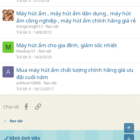
Trả lời
0
2/1/2018
Máy hút ẩm , máy hút ẩm dân dụng , máy hút
ẩm công nghiệp , máy hút ẩm chính hãng giá rẻ
trangtrangth13
Rao vặt
Trả lời
0
14/8/2015
Máy hút ẩm cho gia đình, giảm sốc nhiệt
M
Maxbuy-01
Rao vặt
Trả lời
0
14/3/2018
Mua máy hút ẩm chất lượng chính hãng giá ưu
A
đãi cuối năm
anhtran10896
Rao vặt
Trả lời
0
18/12/2017
Facebook
Liên kết
Chia sẻ:
Rao vặt
Top
Kênh Sinh Viên
Bot