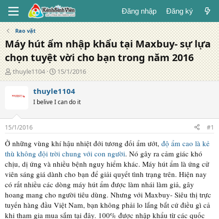
Đăng nhập
Đăng ký
Rao vặt
Máy hút ẩm nhập khẩu tại Maxbuy- sự lựa
chọn tuyệt vời cho bạn trong năm 2016
T
N
thuyle1104
15/1/2016
á
g
c
à
thuyle1104
g
y
I belive I can do it
i
đ
ả
ă
n
15/1/2016
#1
g
Ở những vùng khí hậu nhiệt đới tương đối ẩm ướt,
độ ẩm cao là kẻ
thù không đội trời chung với con người
. Nó gây ra cảm giác khó
chịu, dị ứng và nhiều bệnh nguy hiểm khác. Máy hút ẩm là ứng cử
viên sáng giá dành cho bạn để giải quyết tình trạng trên. Hiện nay
có rất nhiều các dòng máy hút ẩm được làm nhái làm giả, gây
hoang mang cho người tiêu dùng. Nhưng với Maxbuy- Siêu thị trực
tuyến hàng đầu Việt Nam, bạn không phải lo lắng bắt cứ điều gì cả
khi tham gia mua sắm tại đây. 100% được nhập khẩu từ các quốc