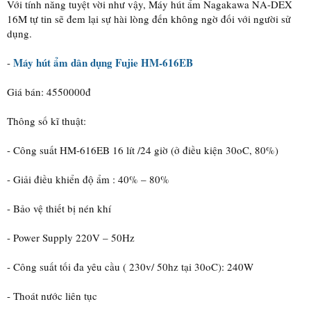
Với tính năng tuyệt vời như vậy, Máy hút ẩm Nagakawa NA-DEX
16M tự tin sẽ đem lại sự hài lòng đến không ngờ đối với người sử
dụng.
Máy hút ẩm dân dụng Fujie HM-616EB
-
Giá bán: 4550000đ
Thông số kĩ thuật:
- Công suất HM-616EB 16 lít /24 giờ (ở điều kiện 30oC, 80%)
- Giải điều khiển độ ẩm : 40% – 80%
- Bảo vệ thiết bị nén khí
- Power Supply 220V – 50Hz
- Công suất tối đa yêu cầu ( 230v/ 50hz tại 30oC): 240W
- Thoát nước liên tục