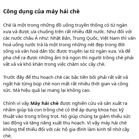
Công dụng của máy hái chè
Chè là một trong những đồ uống truyền thống có từ ngàn
xưa và được ưa chuộng trên rất nhiều đất nước. Như đối với
các nước châu Á như: Nhật Bản, Trung Quốc, Việt Nam thì văn
hoá uống nước trà là một trong những nét đẹp trong đời
sống và văn hoá dân tộc được truyền lại từ ngàn xưa. Và để
pha chế ra được những ấm trà ngon thì người trồng chè phải
vất vả và khó khăn trong việc chăm sóc cây chè.
Trước đây để thu hoạch chè các bậc tiền bối phải rất vất vả
ngắt hái từng búp chè non mất rất nhiều thời gian và công
sức. Mà hiệu quả lại mang lại không cao.
Chính vì vậy
Máy hái chè
được nghiên cứu và sản xuất ra
nhằm giúp bà con trồng chè có thể áp dụng khoa học kỹ
thuật vào trong trồng trọt. Nó giúp chúng ta giảm thiểu sức
lao động và tăng năng xuất thu hoạch. Vì vậy máy hái chè
không thể thiếu đối với các hộ gia đình làm kinh tế nhờ cây
chè.