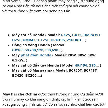
Maruyama, Echo… Các sản phẩm máy công cụ sử dụng động
cơ của Nhật Bản rất nổi tiếng trên thế giới nói chung và đối
với thị trường Việt Nam nói riêng như là:
Máy cắt cỏ Honda
(
Model:
GX25
,
GX35
,
UMR435T
U2ST
,
UMR435T L2ST
,
HRU196
,
216HRU
…
.)
Động cơ xăng Honda ( Model:
GX160
,
GX200
,
120
,
390
,
690
.. )
Máy
phát điện Honda
( Model: 2KW, 3KW, 5KW,
6.5KW.. )
Máy cắt cỏ đẩy tay Honda ( Model:
HRJ196
,
216
… )
Máy cắt cỏ Maruyama ( Model: BCF50T, BCF43T,
BC420, BC200….)
Máy hái chè Ochiai
được thừa hưởng những ưu điểm vượt
trội như máy có khả năng ổn định, các linh kiện được sản
xuất gia công chính xác với độ sai số rất nhỏ, chất liệu cực tốt