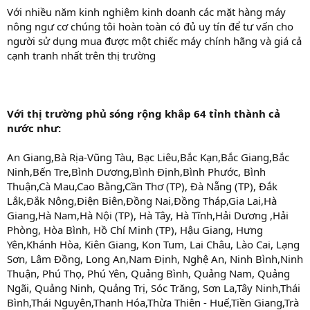
Với nhiều năm kinh nghiệm kinh doanh các mặt hàng máy
nông ngư cơ chúng tôi hoàn toàn có đủ uy tín để tư vấn cho
người sử dụng mua được một chiếc máy chính hãng và giá cả
cạnh tranh nhất trên thị trường
Với thị trường phủ sóng rộng khắp 64 tỉnh thành cả
nước như:
An Giang,Bà Rịa-Vũng Tàu, Bạc Liêu,Bắc Kạn,Bắc Giang,Bắc
Ninh,Bến Tre,Bình Dương,Bình Định,Bình Phước, Bình
Thuận,Cà Mau,Cao Bằng,Cần Thơ (TP), Đà Nẵng (TP), Đắk
Lắk,Đắk Nông,Điện Biên,Đồng Nai,Đồng Tháp,Gia Lai,Hà
Giang,Hà Nam,Hà Nội (TP), Hà Tây, Hà Tĩnh,Hải Dương ,Hải
Phòng, Hòa Bình, Hồ Chí Minh (TP), Hậu Giang, Hưng
Yên,Khánh Hòa, Kiên Giang, Kon Tum, Lai Châu, Lào Cai, Lạng
Sơn, Lâm Đồng, Long An,Nam Định, Nghệ An, Ninh Bình,Ninh
Thuận, Phú Thọ, Phú Yên, Quảng Bình, Quảng Nam, Quảng
Ngãi, Quảng Ninh, Quảng Trị, Sóc Trăng, Sơn La,Tây Ninh,Thái
Bình,Thái Nguyên,Thanh Hóa,Thừa Thiên - Huế,Tiền Giang,Trà