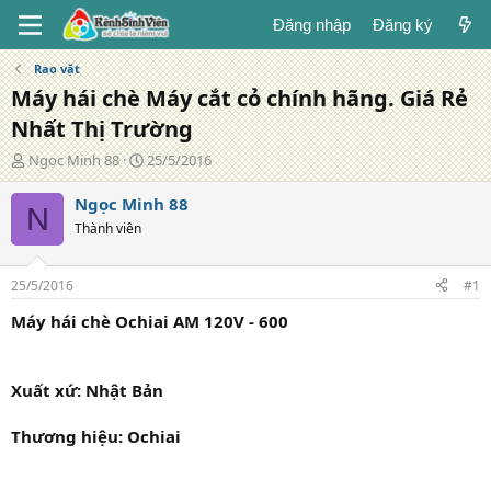
Đăng nhập
Đăng ký
Rao vặt
Máy hái chè Máy cắt cỏ chính hãng. Giá Rẻ
Nhất Thị Trường
T
N
Ngọc Minh 88
25/5/2016
á
g
c
à
Ngọc Minh 88
N
g
y
Thành viên
i
đ
ả
ă
n
25/5/2016
#1
g
Máy hái chè Ochiai AM 120V - 600
Xuất xứ:
Nhật Bản
Thương hiệu:
Ochiai