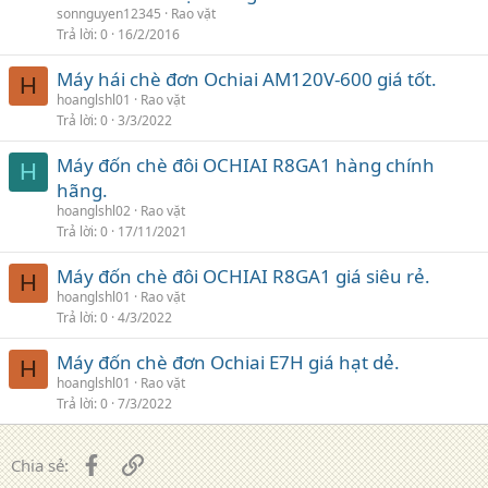
sonnguyen12345
Rao vặt
Trả lời
0
16/2/2016
Máy hái chè đơn Ochiai AM120V-600 giá tốt.
H
hoanglshl01
Rao vặt
Trả lời
0
3/3/2022
Máy đốn chè đôi OCHIAI R8GA1 hàng chính
H
hãng.
hoanglshl02
Rao vặt
Trả lời
0
17/11/2021
Máy đốn chè đôi OCHIAI R8GA1 giá siêu rẻ.
H
hoanglshl01
Rao vặt
Trả lời
0
4/3/2022
Máy đốn chè đơn Ochiai E7H giá hạt dẻ.
H
hoanglshl01
Rao vặt
Trả lời
0
7/3/2022
Facebook
Liên kết
Chia sẻ: