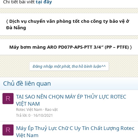
Chi tiết bài viết
tại đây
〈 Dịch vụ chuyển văn phòng tốt cho công ty bảo vệ ở
Đà Nẵng
Máy bơm màng ARO PD07P-APS-PTT 3/4″ (PP – PTFE) 〉
Đăng nhập một phát, tha hồ bình luận^^
Chủ đề liên quan
TẠI SAO NÊN CHỌN MÁY ÉP THỦY LỰC ROTEC
R
VIỆT NAM
Rotec Việt Nam
Rao vặt
Trả lời
0
16/10/2021
Máy Ép Thuỷ Lực Chữ C Uy Tín Chất Lượng Rotec
R
Việt Nam