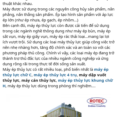
thuật khác nhau.
Máy được sử dụng trong các nguyên công hủy sản phẩm, nắn
phẳng, nắn thẳng sản phẩm. Ép tạo hình sản phẩm với áp lực
ép lớn (như ép nhựa, ép gạch, ép nhôm…)
Bên cạnh đó, máy ép thủy lực còn được cải tiến để sử dụng
trong các ngành nghề thông dụng như máy ép bùn, máy ép
sắt vụn, máy ép giấy vụn, máy ép rác thải loại…mang lại lợi
ích vượt trội. Sử dụng các loại máy thủy lực giúp công việc trở
nên nhẹ nhàng hơn, tăng độ chính xác và an toàn so với các
phương pháp thủ công. Chính vì vậy, các loại máy ép đang trở
thành trợ thủ đắc lực của nhiều ngành công nghiệp và ứng
dụng rộng rãi trong thực tế đời sống sản xuất.
Máy ép thủy lực có rất nhiều loại, phổ biến nhất là
máy ép
thủy lực chữ C
,
máy ép thủy lực 4 trụ
,
máy dập vuốt
thủy lực
,
máy cán thủy lực
,
máy ép thủy lực khung chữ
H
, máy ép thủy lực dùng trong phòng thí nghiệm….