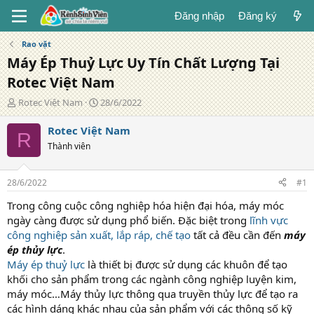
Đăng nhập
Đăng ký
Rao vặt
Máy Ép Thuỷ Lực Uy Tín Chất Lượng Tại
Rotec Việt Nam
T
N
Rotec Việt Nam
28/6/2022
á
g
c
à
Rotec Việt Nam
R
g
y
Thành viên
i
đ
ả
ă
n
28/6/2022
#1
g
Trong công cuộc công nghiệp hóa hiện đại hóa, máy móc
ngày càng được sử dụng phổ biến. Đặc biệt trong
lĩnh vực
công nghiệp sản xuất, lắp ráp, chế tạo
tất cả đều cần đến
máy
ép thủy lực
.
Máy ép thuỷ lực
là thiết bị được sử dụng các khuôn để tạo
khối cho sản phẩm trong các ngành công nghiệp luyện kim,
máy móc…Máy thủy lực thông qua truyền thủy lực để tạo ra
các hình dáng khác nhau của sản phẩm với các thông số kỹ