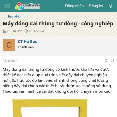
Đăng nhập
Đăng ký
Rao vặt
Máy đóng đai thùng tự động - công nghiệp
T
N
CT Ha Bac
25/4/2024
á
g
c
à
CT Ha Bac
C
g
y
Thành viên
i
đ
ả
ă
n
25/4/2024
#1
g
Máy đóng đai thùng tự động có kích thước khá lớn và được
thiết kế đặc biệt giúp quá trình siết dây đai chuyên nghiệp
hơn. Sở hữu tốc độ làm việc nhanh chóng cùng chất lượng
niềng dây đai chính xác thiết bị rất được ưa chuộng sử dụng.
Thao tác vận hành và cài đặt không đòi hỏi chuyên môn cao.