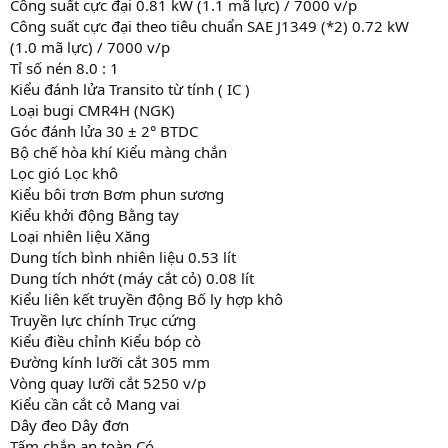
Công suất cực đại 0.81 kW (1.1 mã lực) / 7000 v/p
Công suất cực đại theo tiêu chuẩn SAE J1349 (*2) 0.72 kW
(1.0 mã lực) / 7000 v/p
Tỉ số nén 8.0 : 1
Kiểu đánh lửa Transito từ tính ( IC )
Loại bugi CMR4H (NGK)
Góc đánh lửa 30 ± 2° BTDC
Bộ chế hòa khí Kiểu màng chắn
Lọc gió Lọc khô
Kiểu bôi trơn Bơm phun sương
Kiểu khởi động Bằng tay
Loại nhiên liệu Xăng
Dung tích bình nhiên liệu 0.53 lít
Dung tích nhớt (máy cắt cỏ) 0.08 lít
Kiểu liên kết truyền động Bố ly hợp khô
Truyền lực chính Trục cứng
Kiểu điều chỉnh Kiểu bóp cò
Đường kính lưỡi cắt 305 mm
Vòng quay lưỡi cắt 5250 v/p
Kiểu cần cắt cỏ Mang vai
Dây đeo Dây đơn
Tấm chắn an toàn Có