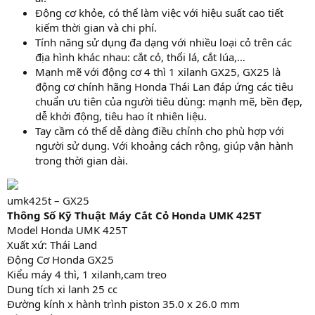
Động cơ khỏe, có thể làm việc với hiệu suất cao tiết
kiếm thời gian và chi phí.
Tính năng sử dụng đa dạng với nhiều loại cỏ trên các
địa hình khác nhau: cắt cỏ, thổi lá, cắt lúa,…
Mạnh mẽ với động cơ 4 thì 1 xilanh GX25, GX25 là
động cơ chính hãng Honda Thái Lan đáp ứng các tiêu
chuẩn ưu tiên của người tiêu dùng: mạnh mẽ, bền đẹp,
dễ khởi động, tiêu hao ít nhiên liệu.
Tay cầm có thể dễ dàng điều chỉnh cho phù hợp với
người sử dụng. Với khoảng cách rộng, giúp vận hành
trong thời gian dài.
umk425t – GX25
Thông Số Kỹ Thuật Máy Cắt Cỏ Honda UMK 425T
Model Honda UMK 425T
Xuất xứ: Thái Land
Động Cơ Honda GX25
Kiểu máy 4 thì, 1 xilanh,cam treo
Dung tích xi lanh 25 cc
Đường kính x hành trình piston 35.0 x 26.0 mm