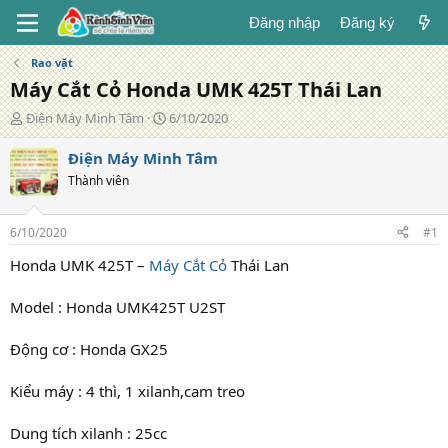
Đăng nhập
Đăng ký
Rao vặt
Máy Cắt Cỏ Honda UMK 425T Thái Lan
T
N
Điện Máy Minh Tâm
6/10/2020
á
g
c
à
Điện Máy Minh Tâm
g
y
Thành viên
i
đ
ả
ă
n
6/10/2020
#1
g
Honda UMK 425T –
Máy Cắt Cỏ
Thái Lan
Model : Honda UMK425T U2ST
Động cơ : Honda GX25
Kiểu máy : 4 thì, 1 xilanh,cam treo
Dung tích xilanh : 25cc