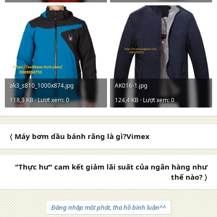
ak3_s810_1000x874.jpg
AK016-1.jpg
118,3 KB · Lượt xem: 0
124,4 KB · Lượt xem: 0
〈 Máy bơm dầu bánh răng là gì?Vimex
"Thực hư" cam kết giảm lãi suất của ngân hàng như
thế nào? 〉
Đăng nhập một phát, tha hồ bình luận^^