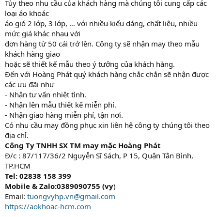
Tùy theo nhu cầu của khách hàng mà chúng tôi cung cấp các
loại áo khoác
áo gió 2 lớp, 3 lớp, … với nhiều kiểu dáng, chất liệu, nhiều
mức giá khác nhau với
đơn hàng từ 50 cái trở lên. Công ty sẽ nhận may theo mẫu
khách hàng giao
hoặc sẽ thiết kế mẫu theo ý tưởng của khách hàng.
Đến với Hoàng Phát quý khách hàng chắc chắn sẽ nhận được
các ưu đãi như
- Nhận tư vấn nhiệt tình.
- Nhận lên mẫu thiết kế miễn phí.
- Nhận giao hàng miễn phí, tận nơi.
Có nhu cầu may đồng phục xin liên hệ công ty chúng tôi theo
địa chỉ.
Công Ty TNHH SX TM may mặc Hoàng Phát
Đ/c : 87/117/36/2 Nguyễn Sĩ Sách, P 15, Quận Tân Bình,
TP.HCM
Tel: 02838 158 399
Mobile & Zalo:0389090755 (vy
)
Email:
tuongvyhp.vn@gmail.com
https://aokhoac-hcm.com