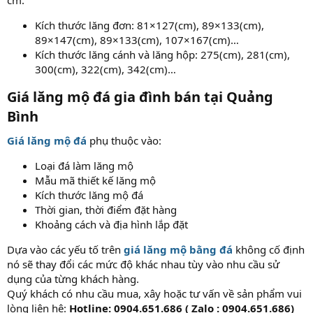
Kích thước lăng đơn: 81×127(cm), 89×133(cm),
89×147(cm), 89×133(cm), 107×167(cm)…
Kích thước lăng cánh và lăng hộp: 275(cm), 281(cm),
300(cm), 322(cm), 342(cm)…
Giá lăng mộ đá gia đình bán tại Quảng
Bình
Giá lăng mộ đá
phụ thuộc vào:
Loại đá làm lăng mộ
Mẫu mã thiết kế lăng mộ
Kích thước lăng mộ đá
Thời gian, thời điểm đặt hàng
Khoảng cách và địa hình lắp đặt
Dựa vào các yếu tố trên
giá lăng mộ bằng đá
không cố định
nó sẽ thay đổi các mức độ khác nhau tùy vào nhu cầu sử
dụng của từng khách hàng.
Quý khách có nhu cầu mua, xây hoặc tư vấn về sản phẩm vui
lòng liên hệ:
Hotline: 0904.651.686 ( Zalo : 0904.651.686)