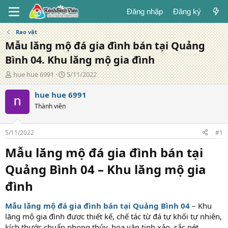
Đăng nhập
Đăng ký
Rao vặt
Mẫu lăng mộ đá gia đình bán tại Quảng
Bình 04. Khu lăng mộ gia đình
T
N
hue hue 6991
5/11/2022
á
g
c
à
hue hue 6991
g
y
Thành viên
i
đ
ả
ă
n
5/11/2022
#1
g
Mẫu lăng mộ đá gia đình bán tại
Quảng Bình 04 – Khu lăng mộ gia
đình
Mẫu lăng mộ đá gia đình bán tại Quảng Bình 04
– Khu
lăng mộ gia đình được thiết kế, chế tác từ đá tự khối tự nhiên,
kích thước chuẩn phong thủy, hoa văn tinh xảo, sắc nét