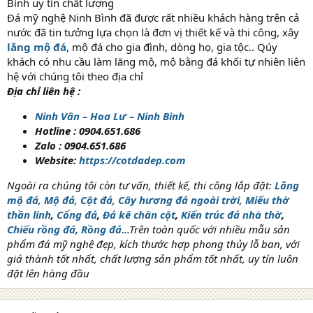
Bình uy tín chất lượng
Đá mỹ nghệ Ninh Bình đã được rất nhiều khách hàng trên cả
nước đã tin tưởng lựa chọn là đơn vị thiết kế và thi công, xây
lăng mộ đá
, mộ đá cho gia đình, dòng họ, gia tộc.. Qúy
khách có nhu cầu làm lăng mộ, mộ bằng đá khối tự nhiên liên
hệ với chúng tôi theo địa chỉ
Địa chỉ liên hệ :
Ninh Vân – Hoa Lư – Ninh Bình
Hotline : 0904.651.686
Zalo : 0904.651.686
Website:
https://cotdadep.com
Ngoài ra chúng tôi còn tư vấn, thiết kế, thi công lắp đặt:
Lăng
mộ đá
,
Mộ đá
,
Cột đá
,
Cây hương đá ngoài trời
,
Miếu thờ
thần linh
,
Cổng đá
,
Đá kê chân cột
,
Kiến trúc đá nhà thờ
,
Chiếu rồng đá,
Rồng đá.
..Trên toàn quốc với nhiều mẫu sản
phẩm đá mỹ nghệ đẹp, kích thước hợp phong thủy lỗ ban, với
giá thành tốt nhất, chất lượng sản phẩm tốt nhất, uy tín luôn
đặt lên hàng đầu