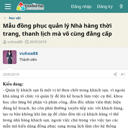
Đăng nhập
Đăng ký
Rao vặt
Mẫu đồng phục quản lý Nhà hàng thời
trang, thanh lịch mà vô cùng đẳng cấp
T
N
vuhoa88
20/9/2019
á
g
c
à
vuhoa88
g
y
Thành viên
i
đ
ả
ă
n
20/9/2019
#1
g
Kiểu dáng:
- Quản lý khách sạn là một vị trí then chốt trong khách sạn, vì ngoài
khả năng tổ chức và quản lý để lên kế hoạch làm việc cụ thể, khoa
học cho từng bộ phận và phân công, đôn đốc nhân viên thực hiện
đúng kế hoạch, họ còn phải thường xuyên tiếp xúc với khách hàng,
tạo ra bầu không khí ấm áp để chào đón tất cả khách hàng vì thế
trong nhà hàng khách sạn, ngoài việc chú trọng vào việc tạo các
mẫu mã kiểu dáng đồng phục sang trọng lịch lãm cho hệ thống