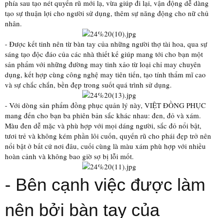
phía sau tạo nét quyến rũ mới lạ, vừa giúp đi lại, vận động dễ dàng
tạo sự thuận lợi cho người sử dụng, thêm sự năng động cho nữ chủ
nhân.
- Được kết tinh nên từ bàn tay của những người thợ tài hoa, qua sự
sáng tạo độc đáo của các nhà thiết kế giúp mang tới cho bạn một
sản phẩm với những đường may tinh xảo từ loại chỉ may chuyên
dụng, kết hợp cùng công nghệ may tiên tiến, tạo tính thẩm mĩ cao
và sự chắc chắn, bền đẹp trong suốt quá trình sử dụng.
- Với dòng sản phẩm đồng phục quản lý này, VIỆT ĐỒNG PHỤC
mang đến cho bạn ba phiên bản sắc khác nhau: đen, đỏ và xám.
Màu đen dễ mặc và phù hợp với mọi dáng người, sắc đỏ nổi bật,
tươi trẻ và không kém phần lôi cuốn, quyến rũ cho phái đẹp trở nên
nổi bật ở bất cứ nơi đâu, cuối cùng là màu xám phù hợp với nhiều
hoàn cảnh và không bao giờ sợ bị lỗi mốt.
- Bên cạnh việc được làm
nên bởi bàn tay của