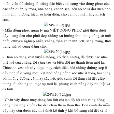
nhân viên thì chúng tôi cũng đặc biệt chú trọng vào đồng phục của
các cấp quản lý trong nhà hàng khách sạn, bởi họ sẽ là đại diện cho
hình ảnh, thương hiệu, sự hiện diện, cho cả một nhà hàng khách
sạn.
- Mẫu đồng phục quản lý mà VIỆT ĐỒNG PHỤC giới thiệu dưới
đây mang đến cho phái đẹp những xu hướng thời trang công sở mới
nhất, chuyên nghiệp nhất, khẳng định sự thanh lịch, sang trọng, thời
trang mà vô cùng đẳng cấp.
- Thân áo dáng vest truyền thống, cổ điển nhưng đã được các nhà
thiết kế của chúng tôi sáng tạo và biến đổi nó thành item mới lạ.
Chiếc áo vest nữ này được may cách điệu bởi những đường xếp li
đầy tinh tế ở vòng một, vạt nhỏ bồng bềnh xòe nhẹ ở vòng hai cùng
với những đường cắt may sắc nét, góc cạnh tới từng chi tiết giúp
mang tới cho người mặc sự mới lạ, phong cách riêng đầy nổi bật và
cá tính.
- Chân váy được may dáng ôm bút chì tạo độ nở cho vòng hông
cùng hiệu ứng khiến cho đôi chân thêm thon thả. Bên cạnh đó mẫu
váy này còn được các nhà thiết kế tinh ý khi bổ sung chi tiết xẻ tà