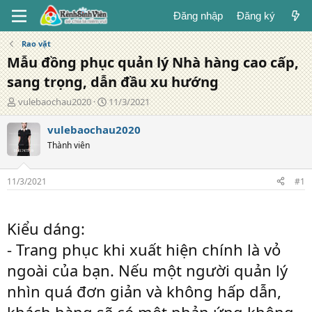
Đăng nhập
Đăng ký
Rao vặt
Mẫu đồng phục quản lý Nhà hàng cao cấp,
sang trọng, dẫn đầu xu hướng
T
N
vulebaochau2020
11/3/2021
á
g
c
à
vulebaochau2020
g
y
Thành viên
i
đ
ả
ă
n
11/3/2021
#1
g
Kiểu dáng:
- Trang phục khi xuất hiện chính là vỏ
ngoài của bạn. Nếu một người quản lý
nhìn quá đơn giản và không hấp dẫn,
khách hàng sẽ có một phản ứng không