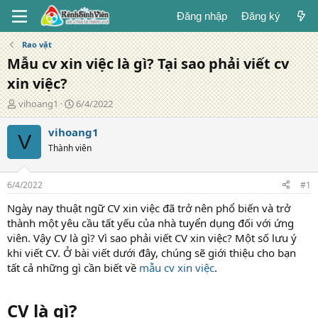
Đăng nhập
Đăng ký
Rao vặt
Mẫu cv xin việc là gì? Tại sao phải viết cv
xin việc?
T
N
vihoang1
6/4/2022
á
g
c
à
vihoang1
V
g
y
Thành viên
i
đ
ả
ă
n
6/4/2022
#1
g
Ngày nay thuật ngữ CV xin việc đã trở nên phổ biến và trở
thành một yêu cầu tất yếu của nhà tuyển dụng đối với ứng
viên. Vậy CV là gì? Vì sao phải viết CV xin việc? Một số lưu ý
khi viết CV. Ở bài viết dưới đây, chúng sẽ giới thiệu cho bạn
tất cả những gì cần biết về
mẫu cv xin việc
.
CV là gì?​