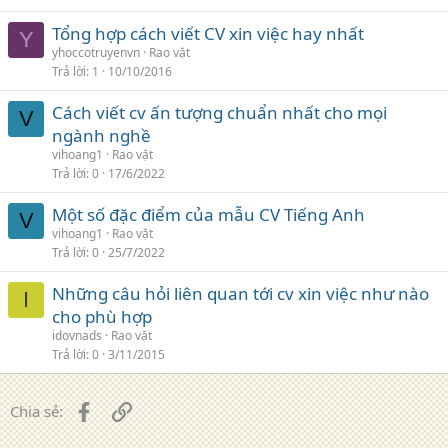
Tổng hợp cách viết CV xin việc hay nhất
Y
yhoccotruyenvn
Rao vặt
Trả lời
1
10/10/2016
Cách viết cv ấn tượng chuẩn nhất cho mọi
V
ngành nghề
vihoang1
Rao vặt
Trả lời
0
17/6/2022
Một số đặc điểm của mẫu CV Tiếng Anh
V
vihoang1
Rao vặt
Trả lời
0
25/7/2022
Những câu hỏi liên quan tới cv xin việc như nào
I
cho phù hợp
idovnads
Rao vặt
Trả lời
0
3/11/2015
Facebook
Liên kết
Chia sẻ: