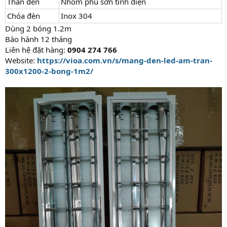
Thân đèn
Nhôm phủ sơn tĩnh điện
Chóa đèn
Inox 304
Dùng 2 bóng 1.2m
Bào hành 12 tháng
Liên hệ đặt hàng:
0904 274 766
Website:
https://vioa.com.vn/s/mang-den-led-am-tran-
300x1200-2-bong-1m2/