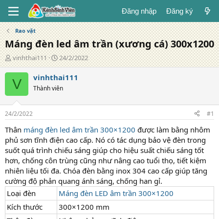
Đăng nhập
Đăng ký
Rao vặt
Máng đèn led âm trần (xương cá) 300x1200
T
N
vinhthai111
24/2/2022
á
g
c
à
vinhthai111
V
g
y
Thành viên
i
đ
ả
ă
n
24/2/2022
#1
g
Thân
máng đèn led âm trần 300×1200
được làm bằng nhôm
phủ sơn tĩnh điện cao cấp. Nó có tác dụng bảo vệ đèn trong
suốt quá trình chiếu sáng giúp cho hiệu suất chiếu sáng tốt
hơn, chống côn trùng cũng như nâng cao tuổi thọ, tiết kiệm
nhiên liệu tối đa. Chóa đèn bằng inox 304 cao cấp giúp tăng
cường độ phản quang ánh sáng, chống han gỉ.
Loại đèn
Máng đèn LED âm trần 300×1200
Kích thước
300×1200 mm