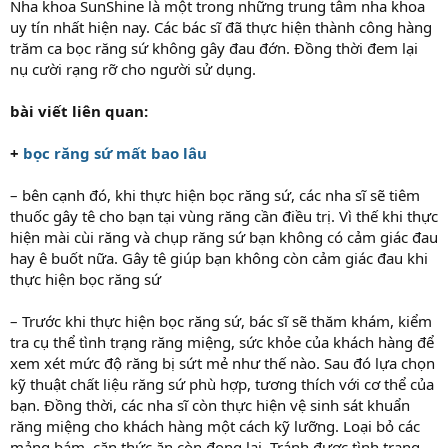
Nha khoa SunShine là một trong những trung tâm nha khoa
uy tín nhất hiện nay. Các bác sĩ đã thực hiện thành công hàng
trăm ca bọc răng sứ không gây đau đớn. Đồng thời đem lại
nụ cười rạng rỡ cho người sử dụng.
bài viết liên quan:
+
bọc răng sứ mất bao lâu
– bên cạnh đó, khi thực hiện bọc răng sứ, các nha sĩ sẽ tiêm
thuốc gây tê cho bạn tại vùng răng cần điều trị. Vì thế khi thực
hiện mài cùi răng và chụp răng sứ bạn không có cảm giác đau
hay ê buốt nữa. Gây tê giúp bạn không còn cảm giác đau khi
thực hiện bọc răng sứ
– Trước khi thực hiện bọc răng sứ, bác sĩ sẽ thăm khám, kiểm
tra cụ thể tình trạng răng miệng, sức khỏe của khách hàng để
xem xét mức độ răng bị sứt mẻ như thế nào. Sau đó lựa chọn
kỹ thuật chất liệu răng sứ phù hợp, tương thích với cơ thể của
bạn. Đồng thời, các nha sĩ còn thực hiện vệ sinh sát khuẩn
răng miệng cho khách hàng một cách kỹ lưỡng. Loại bỏ các
mảng bám, cặn thức ăn còn đọng lại. Tránh được tình trạng