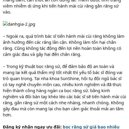
viêm nhiễm dị ứng khi tiến hành mài cùi răng gắn răng sứ
vào.
– Ngoài ra, quá trình bác sĩ tiến hành mài cùi răng không làm
ảnh hưởng đến các răng lân cận. Không làm tổn hại chân
răng. Cũng không tác động đến lợi nên hoàn toàn không có
cảm giác đau và gây hại đến chân răng.
– Trong kỹ thuật bọc răng sứ, để đảm bảo độ an toàn và
mang lại kết quả thẩm mỹ tốt nhất thì yếu tố bác sĩ đóng vai
trò quan trọng. Tại nha khoa SunShine, hội tụ đội ngũ bác sĩ
có tay nghề chuyên môn cao, nhiều kinh nghiệm và đã thực
hiện thành công hàng ngàn ca bọc răng sứ. bằng kinh
nghiệm và đôi bàn tay khéo léo các bác sĩ sẽ tiến hành mài cùi
răng, gắn răng sứ một cách nhẹ nhàng, nhanh chóng. Không
gây đau mà còn mang lại cho bạn cảm giác thoải mái an tâm
hơn.
Đăng ký nhận ngay ưu đãi:
bọc răng sứ giá bao nhiêu