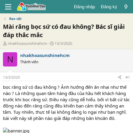
Đăng nhập
Đăng ký
Rao vặt
Mài răng bọc sứ có đau không? Bác sĩ giải
đáp thắc mắc
T
N
nhakhoasunshinehcm
13/3/2020
á
g
c
à
nhakhoasunshinehcm
N
g
y
Thành viên
i
đ
ả
ă
n
13/3/2020
#1
g
bọc răng sứ có đau không ? Ảnh hưởng đến ăn nhai như thế
nào ? Là những quan tâm hàng đầu của hầu hết khách hàng
trước khi bọc răng sứ. Điều này cũng dễ hiểu. bởi vì bất cứ tác
động nào đến răng cũng đều khiến bạn cảm thấy không an
tâm. Tuy nhiên, thực tế lại không đáng lo ngại như bạn nghĩ.
bài viết này sẽ phần nào giải đáp những băn khoăn đó.