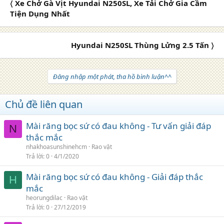
〈 Xe Chở Gà Vịt Hyundai N250SL, Xe Tải Chở Gia Cầm
Tiện Dụng Nhất
Hyundai N250SL Thùng Lửng 2.5 Tấn 〉
Đăng nhập một phát, tha hồ bình luận^^
Chủ đề liên quan
Mài răng bọc sứ có đau không - Tư vấn giải đáp
N
thắc mắc
nhakhoasunshinehcm
Rao vặt
Trả lời
0
4/1/2020
Mài răng bọc sứ có đau không - Giải đáp thắc
H
mắc
heorungdilac
Rao vặt
Trả lời
0
27/12/2019