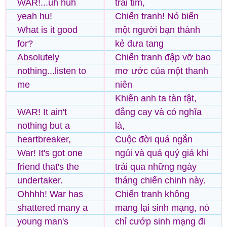
WAR!...uh huh
trái tim,
yeah hu!
Chiến tranh! Nó biến
What is it good
một người bạn thành
for?
kẻ đưa tang
Absolutely
Chiến tranh đập vỡ bao
nothing...listen to
mơ ước của một thanh
me
niên
Khiến anh ta tàn tật,
WAR! It ain't
đắng cay và có nghĩa
nothing but a
là,
heartbreaker,
Cuộc đời quá ngắn
War! It's got one
ngủi và quá quý giá khi
friend that's the
trải qua những ngày
undertaker.
tháng chiến chinh này.
Ohhhh! War has
Chiến tranh không
shattered many a
mang lại sinh mạng, nó
young man's
chỉ cướp sinh mạng đi