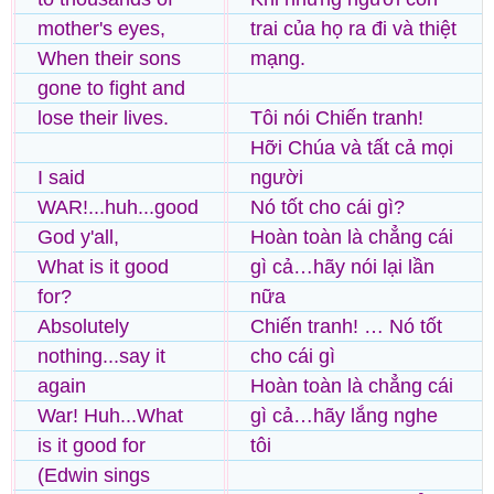
mother's eyes,
trai của họ ra đi và thiệt
When their sons
mạng.
gone to fight and
lose their lives.
Tôi nói Chiến tranh!
Hỡi Chúa và tất cả mọi
I said
người
WAR!...huh...good
Nó tốt cho cái gì?
God y'all,
Hoàn toàn là chẳng cái
What is it good
gì cả…hãy nói lại lần
for?
nữa
Absolutely
Chiến tranh! … Nó tốt
nothing...say it
cho cái gì
again
Hoàn toàn là chẳng cái
War! Huh...What
gì cả…hãy lắng nghe
is it good for
tôi
(Edwin sings