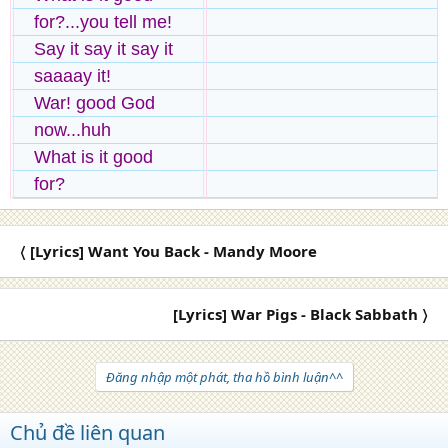
for?...you tell me!
Say it say it say it
saaaay it!
War! good God
now...huh
What is it good
for?
〈 [Lyrics] Want You Back - Mandy Moore
[Lyrics] War Pigs - Black Sabbath 〉
Đăng nhập một phát, tha hồ bình luận^^
Chủ đề liên quan