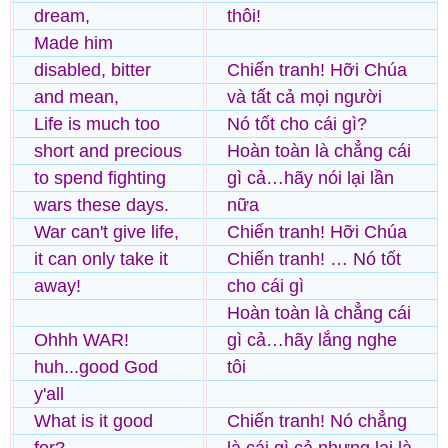
dream,
thôi!
Made him
disabled, bitter
Chiến tranh! Hỡi Chúa
and mean,
và tất cả mọi người
Life is much too
Nó tốt cho cái gì?
short and precious
Hoàn toàn là chẳng cái
to spend fighting
gì cả…hãy nói lại lần
wars these days.
nữa
War can't give life,
Chiến tranh! Hỡi Chúa
it can only take it
Chiến tranh! … Nó tốt
away!
cho cái gì
Hoàn toàn là chẳng cái
Ohhh WAR!
gì cả…hãy lắng nghe
huh...good God
tôi
y'all
What is it good
Chiến tranh! Nó chẳng