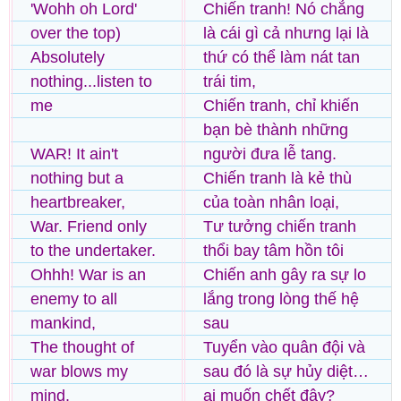
'Wohh oh Lord'
Chiến tranh! Nó chẳng
over the top)
là cái gì cả nhưng lại là
Absolutely
thứ có thể làm nát tan
nothing...listen to
trái tim,
me
Chiến tranh, chỉ khiến
bạn bè thành những
WAR! It ain't
người đưa lễ tang.
nothing but a
Chiến tranh là kẻ thù
heartbreaker,
của toàn nhân loại,
War. Friend only
Tư tưởng chiến tranh
to the undertaker.
thổi bay tâm hồn tôi
Ohhh! War is an
Chiến anh gây ra sự lo
enemy to all
lắng trong lòng thế hệ
mankind,
sau
The thought of
Tuyển vào quân đội và
war blows my
sau đó là sự hủy diệt…
mind.
ai muốn chết đây?