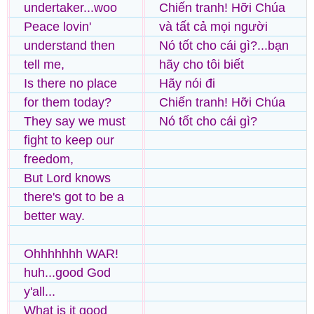
undertaker...woo
Chiến tranh! Hỡi Chúa
Peace lovin'
và tất cả mọi người
understand then
Nó tốt cho cái gì?...bạn
tell me,
hãy cho tôi biết
Is there no place
Hãy nói đi
for them today?
Chiến tranh! Hỡi Chúa
They say we must
Nó tốt cho cái gì?
fight to keep our
freedom,
But Lord knows
there's got to be a
better way.
Ohhhhhhh WAR!
huh...good God
y'all...
What is it good