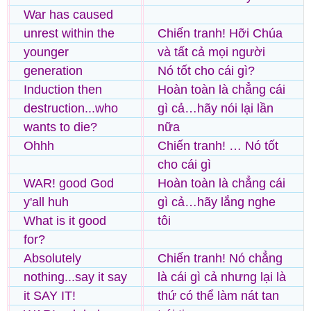
War has caused
unrest within the
Chiến tranh! Hỡi Chúa
younger
và tất cả mọi người
generation
Nó tốt cho cái gì?
Induction then
Hoàn toàn là chẳng cái
destruction...who
gì cả…hãy nói lại lần
wants to die?
nữa
Ohhh
Chiến tranh! … Nó tốt
cho cái gì
WAR! good God
Hoàn toàn là chẳng cái
y'all huh
gì cả…hãy lắng nghe
What is it good
tôi
for?
Absolutely
Chiến tranh! Nó chẳng
nothing...say it say
là cái gì cả nhưng lại là
it SAY IT!
thứ có thể làm nát tan