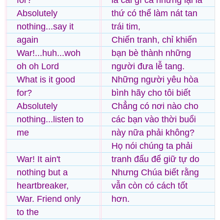
for?
là cái gì cả nhưng lại là
Absolutely
thứ có thể làm nát tan
nothing...say it
trái tim,
again
Chiến tranh, chỉ khiến
War!...huh...woh
bạn bè thành những
oh oh Lord
người đưa lễ tang.
What is it good
Những người yêu hòa
for?
bình hãy cho tôi biết
Absolutely
Chẳng có nơi nào cho
nothing...listen to
các bạn vào thời buổi
me
này nữa phải không?
Họ nói chúng ta phải
War! It ain't
tranh đấu để giữ tự do
nothing but a
Nhưng Chúa biết rằng
heartbreaker,
vẫn còn có cách tốt
War. Friend only
hơn.
to the