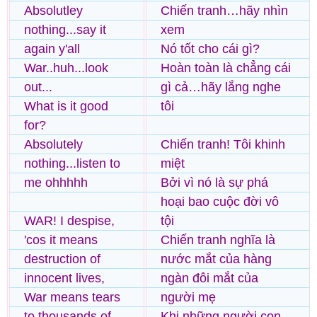
Absolutley
Chiến tranh…hãy nhìn
nothing...say it
xem
again y'all
Nó tốt cho cái gì?
War..huh...look
Hoàn toàn là chẳng cái
out...
gì cả…hãy lắng nghe
What is it good
tôi
for?
Absolutely
Chiến tranh! Tôi khinh
nothing...listen to
miệt
me ohhhhh
Bởi vì nó là sự phá
hoại bao cuộc đời vô
WAR! I despise,
tội
'cos it means
Chiến tranh nghĩa là
destruction of
nước mắt của hàng
innocent lives,
ngàn đôi mắt của
War means tears
người mẹ
to thousands of
Khi những người con