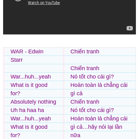
WAR - Edwin
Chiến tranh
Starr
Chiến tranh
War...huh...yeah
Nó tốt cho cái gì?
What is it good
Hoàn toàn là chẳng cái
for?
gì cả
Absolutely nothing
Chiến tranh
Uh ha haa ha
Nó tốt cho cái gì?
War...huh...yeah
Hoàn toàn là chẳng cái
What is it good
gì cả…hãy nói lại lần
for?
nữa