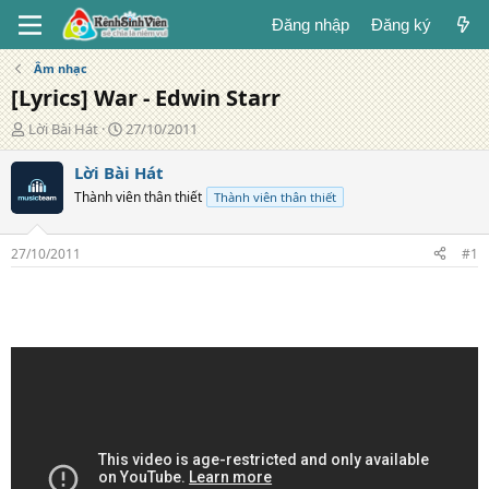
Đăng nhập
Đăng ký
Âm nhạc
[Lyrics] War - Edwin Starr
T
N
Lời Bài Hát
27/10/2011
á
g
c
à
Lời Bài Hát
g
y
Thành viên thân thiết
Thành viên thân thiết
i
đ
ả
ă
n
27/10/2011
#1
g