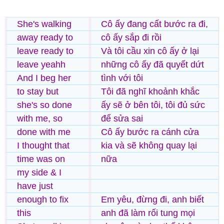
She's walking
Cô ấy đang cất bước ra đi,
away ready to
cô ấy sắp đi rồi
leave ready to
Và tôi cầu xin cô ấy ở lại
leave yeahh
những cô ấy đã quyết dứt
And I beg her
tình với tôi
to stay but
Tôi đã nghĩ khoảnh khắc
she's so done
ấy sẽ ở bên tôi, tôi đủ sức
with me, so
để sửa sai
done with me
Cô ấy bước ra cánh cửa
I thought that
kia và sẽ không quay lại
time was on
nữa
my side & I
have just
enough to fix
Em yêu, đừng đi, anh biết
this
anh đã làm rối tung mọi