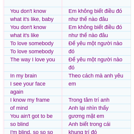
You don't know
Em không biết điều đó
what it's like, baby
như thế nào đâu
You don't know
Em không biết điều đó
what it's like
như thế nào đâu
To love somebody
Để yêu một người nào
To love somebody
đó
The way I love you
Để yêu một người nào
đó
In my brain
Theo cách mà anh yêu
I see your face
em
again
I know my frame
Trong tâm trí anh
of mind
Anh lại nhìn thấy
You ain't got to be
gương mặt em
so blind
Anh biết trong cái
I'm blind, so so so
khung trí đó