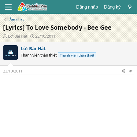
Đăng nhập
Đăng ký
Âm nhạc
[Lyrics] To Love Somebody - Bee Gee
T
N
Lời Bài Hát
23/10/2011
á
g
c
à
Lời Bài Hát
g
y
Thành viên thân thiết
Thành viên thân thiết
i
đ
ả
ă
n
23/10/2011
#1
g