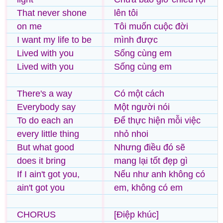
That never shone
lên tôi
on me
Tôi muốn cuộc đời
I want my life to be
mình được
Lived with you
Sống cùng em
Lived with you
Sống cùng em
There's a way
Có một cách
Everybody say
Một người nói
To do each an
Để thực hiện mỗi việc
every little thing
nhỏ nhoi
But what good
Nhưng điều đó sẽ
does it bring
mang lại tốt đẹp gì
If I ain't got you,
Nếu như anh không có
ain't got you
em, không có em
CHORUS
[Điệp khúc]