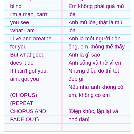
blind
Em không phải quá mù
I'm a man, can't
lòa
you see
Anh mù lòa, thật là mù
What I am
lòa
I live and breathe
Anh là một người đàn
for you
ông, em không thể thấy
But what good
Anh là gì sao
does it do
Anh sống và thở vì em
If I ain't got you,
Nhưng điều đó thì tốt
ain't got you
đẹp gì
Nếu như anh không có
(CHORUS)
em, không có em
(REPEAT
CHORUS AND
[Điệp khúc, lặp lại và
FADE OUT)
nhỏ dần]