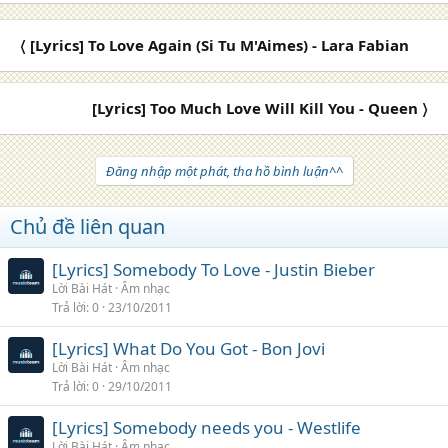
〈 [Lyrics] To Love Again (Si Tu M'Aimes) - Lara Fabian
[Lyrics] Too Much Love Will Kill You - Queen 〉
Đăng nhập một phát, tha hồ bình luận^^
Chủ đề liên quan
[Lyrics] Somebody To Love - Justin Bieber
Lời Bài Hát
Âm nhạc
Trả lời
0
23/10/2011
[Lyrics] What Do You Got - Bon Jovi
Lời Bài Hát
Âm nhạc
Trả lời
0
29/10/2011
[Lyrics] Somebody needs you - Westlife
Lời Bài Hát
Âm nhạc