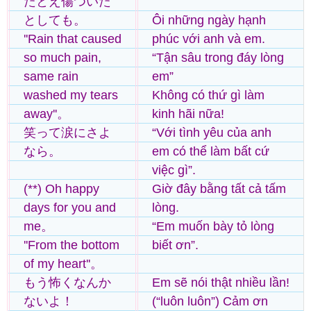
たとえ傷ついた
としても。
Ôi những ngày hạnh
''Rain that caused
phúc với anh và em.
so much pain,
“Tận sâu trong đáy lòng
same rain
em”
washed my tears
Không có thứ gì làm
away''。
kinh hãi nữa!
笑って涙にさよ
“Với tình yêu của anh
なら。
em có thể làm bất cứ
việc gì”.
(**) Oh happy
Giờ đây bằng tất cả tấm
days for you and
lòng.
me。
“Em muốn bày tỏ lòng
''From the bottom
biết ơn”.
of my heart''。
もう怖くなんか
Em sẽ nói thật nhiều lần!
ないよ！
(“luôn luôn”) Cảm ơn