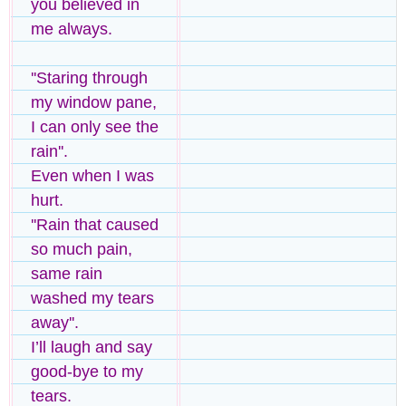
you believed in
me always.
''Staring through
my window pane,
I can only see the
rain''.
Even when I was
hurt.
''Rain that caused
so much pain,
same rain
washed my tears
away''.
I’ll laugh and say
good-bye to my
tears.