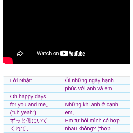
Lời Nhật:
Ôi những ngày hạnh
phúc với anh và em.
Oh happy days
for you and me。
Những khi anh ở cạnh
(''uh yeah'')
em,
ずっと側にいて
Em tự hỏi mình có hợp
くれて、
nhau không? (“hợp