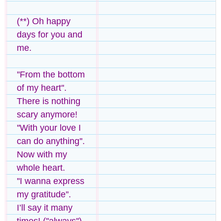
(**) Oh happy
days for you and
me.
''From the bottom
of my heart''.
There is nothing
scary anymore!
''With your love I
can do anything''.
Now with my
whole heart.
''I wanna express
my gratitude''.
I’ll say it many