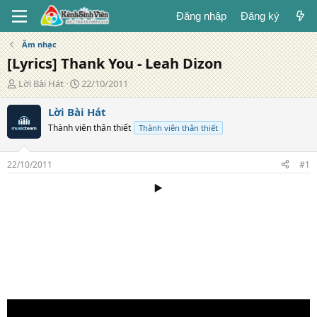
Đăng nhập
Đăng ký
Âm nhạc
[Lyrics] Thank You - Leah Dizon
T
N
Lời Bài Hát
22/10/2011
á
g
c
à
Lời Bài Hát
g
y
Thành viên thân thiết
Thành viên thân thiết
i
đ
ả
ă
n
22/10/2011
#1
g
▶️