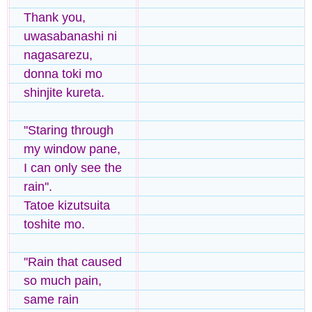
Thank you,
uwasabanashi ni
nagasarezu,
donna toki mo
shinjite kureta.
''Staring through
my window pane,
I can only see the
rain''.
Tatoe kizutsuita
toshite mo.
''Rain that caused
so much pain,
same rain