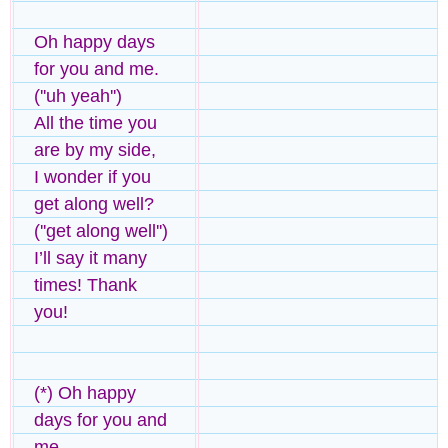
Oh happy days
for you and me.
(''uh yeah'')
All the time you
are by my side,
I wonder if you
get along well?
(''get along well'')
I’ll say it many
times! Thank
you!
(*) Oh happy
days for you and
me.