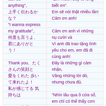
anything''。
biết ơn”.
上手く伝わるか
Em sẽ nói thật nhiều lần!
な？
Cảm ơn anh!
''I wanna express
my gratitude''。
Cảm ơn anh vì những
何度も言うよ、
nụ cười và
君にありがと
Vì anh đã trao tặng tình
う！
yêu cho em, em đã đi
cùng anh!
Thank you、たく
Đây là những gì cảm
さんの笑顔と
nhận,
愛をくれた 歩い
Vâng những lời đó,
て来れたよ！
nhưng chưa đủ.
私が感じてる 気
持ちは
"Nhìn lâu qua ô cửa sổ,
em chỉ có thể thấy cơn