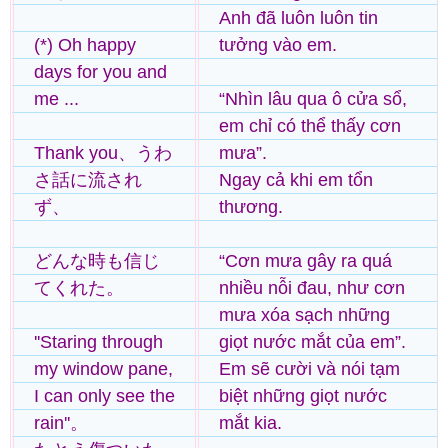
Anh đã luôn luôn tin
(*) Oh happy
tưởng vào em.
days for you and
me ...
“Nhìn lâu qua ô cửa sổ,
em chỉ có thể thấy cơn
Thank you、うわ
mưa”.
さ話に流され
Ngay cả khi em tổn
ず、
thương.
どんな時も信じ
“Cơn mưa gây ra quá
てくれた。
nhiều nỗi đau, như cơn
mưa xóa sạch những
''Staring through
giọt nước mắt của em”.
my window pane,
Em sẽ cười và nói tạm
I can only see the
biệt những giọt nước
rain''。
mắt kia.