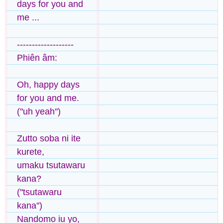
days for you and
me ...
-------------------
Phiên âm:
Oh, happy days
for you and me.
(''uh yeah'')
Zutto soba ni ite
kurete,
umaku tsutawaru
kana?
(''tsutawaru
kana'')
Nandomo iu yo,