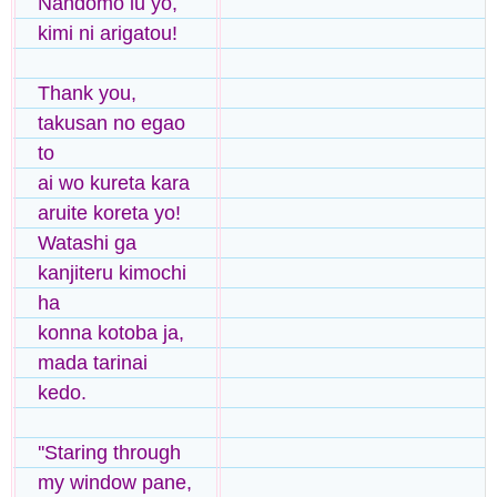
Nandomo iu yo,
kimi ni arigatou!
Thank you,
takusan no egao
to
ai wo kureta kara
aruite koreta yo!
Watashi ga
kanjiteru kimochi
ha
konna kotoba ja,
mada tarinai
kedo.
''Staring through
my window pane,