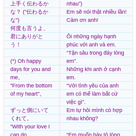
上手く伝わるか
nhau”)
な？ (''伝わるか
Em sẽ nói thật nhiều lần!
な'')
Cảm ơn anh!
何度も言うよ、
君にありがと
Ôi những ngày hạnh
う！
phúc với anh và em.
“Tận sâu trong đáy lòng
(*) Oh happy
em”.
days for you and
Những khi anh ở cạnh
me。
em.
''From the bottom
“Với tình yêu của anh
of my heart''。
em có thể làm bất cứ
việc gì”.
ずっと側にいて
Em tự hỏi mình có hợp
くれて。
nhau không?
''With your love I
can do
“Em muốn bày tỏ lòng