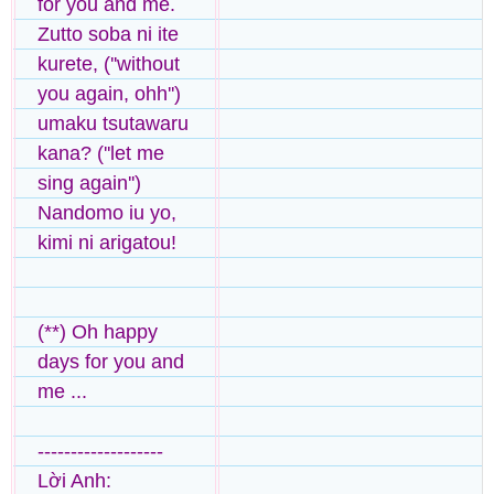
for you and me.
Zutto soba ni ite
kurete, (''without
you again, ohh'')
umaku tsutawaru
kana? (''let me
sing again'')
Nandomo iu yo,
kimi ni arigatou!
(**) Oh happy
days for you and
me ...
-------------------
Lời Anh: