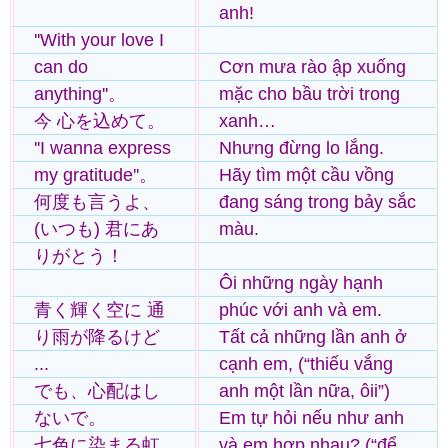
anh!
''With your love I
can do
Cơn mưa rào ập xuống
anything''。
mặc cho bầu trời trong
今 心を込めて。
xanh…
''I wanna express
Nhưng đừng lo lắng.
my gratitude''。
Hãy tìm một cầu vồng
何度も言うよ、
đang sáng trong bảy sắc
(いつも) 君にあ
màu.
りがとう！
Ôi những ngày hạnh
青く輝く空に 通
phúc với anh và em.
り雨が降るけど
Tất cả những lần anh ở
...
cạnh em, (“thiếu vắng
でも、心配はし
anh một lần nữa, ôii”)
ないで。
Em tự hỏi nếu như anh
七色に染まる虹
và em hợp nhau? (“để