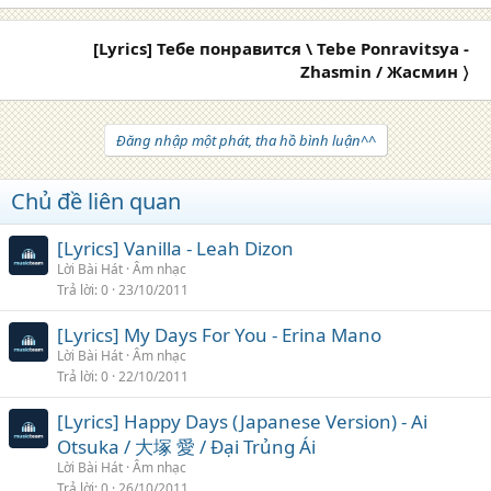
[Lyrics] Тебе понравится \ Tebe Ponravitsya -
Zhasmin / Жасмин 〉
Đăng nhập một phát, tha hồ bình luận^^
Chủ đề liên quan
[Lyrics] Vanilla - Leah Dizon
Lời Bài Hát
Âm nhạc
Trả lời
0
23/10/2011
[Lyrics] My Days For You - Erina Mano
Lời Bài Hát
Âm nhạc
Trả lời
0
22/10/2011
[Lyrics] Happy Days (Japanese Version) - Ai
Otsuka / 大塚 愛 / Đại Trủng Ái
Lời Bài Hát
Âm nhạc
Trả lời
0
26/10/2011