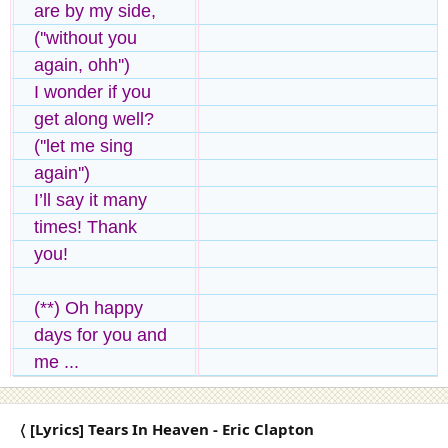
are by my side,
(''without you
again, ohh'')
I wonder if you
get along well?
(''let me sing
again'')
I’ll say it many
times! Thank
you!
(**) Oh happy
days for you and
me ...
〈 [Lyrics] Tears In Heaven - Eric Clapton