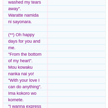
washed my tears
away''.
Waratte namida
ni sayonara.
(**) Oh happy
days for you and
me.
''From the bottom
of my heart''.
Mou kowaku
nanka nai yo!
''With your love I
can do anything''.
Ima kokoro wo
komete.
''I wanna express