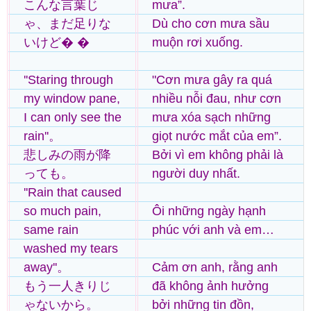
こんな言葉じ
mưa”.
ゃ、まだ足りな
Dù cho cơn mưa sầu
いけど� �
muộn rơi xuống.
''Staring through
"Cơn mưa gây ra quá
my window pane,
nhiều nỗi đau, như cơn
I can only see the
mưa xóa sạch những
rain''。
giọt nước mắt của em”.
悲しみの雨が降
Bởi vì em không phải là
っても。
người duy nhất.
''Rain that caused
so much pain,
Ôi những ngày hạnh
same rain
phúc với anh và em…
washed my tears
away''。
Cảm ơn anh, rằng anh
もう一人きりじ
đã không ảnh hưởng
ゃないから。
bởi những tin đồn,