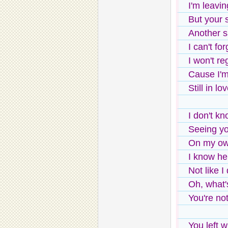
I'm leavi
But your 
Another 
I can't for
I won't reg
Cause I'm 
Still in l
I don't k
Seeing yo
On my o
I know he
Not like I 
Oh, what'
You're no
You left w