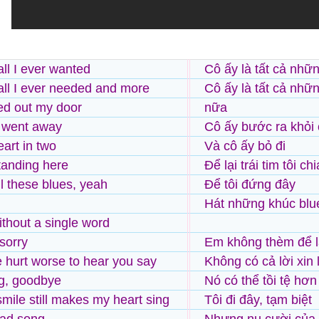
ll I ever wanted
Cô ấy là tất cả nhữ
ll I ever needed and more
Cô ấy là tất cả nhữn
ed out my door
nữa
 went away
Cô ấy bước ra khỏi 
eart in two
Và cô ấy bỏ đi
tanding here
Để lại trái tim tôi c
ll these blues, yeah
Để tôi đứng đây
Hát những khúc blu
ithout a single word
sorry
Em không thèm để lạ
ve hurt worse to hear you say
Không có cả lời xin l
ng, goodbye
Nó có thể tồi tệ hơ
smile still makes my heart sing
Tôi đi đây, tạm biệt