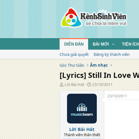
DIỄN ĐÀN
BÀI MỚI
TIỆN ÍC
Chưa giải quyết
Đăng ký thành viên
Góc Thư Giãn
Âm nhạc
[Lyrics] Still In Love
T
N
Lời Bài Hát
23/10/2011
á
g
c
à
23/10/2011
g
y
i
đ
ả
ă
n
g
Lời Bài Hát
Thành viên thân thiết