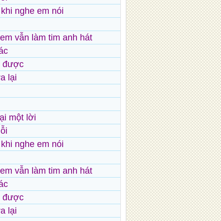
n khi nghe em nói
em vẫn làm tim anh hát
ác
n được
 lại
i một lời
ỗi
n khi nghe em nói
em vẫn làm tim anh hát
ác
n được
 lại