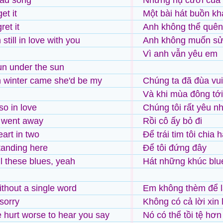
sad song
Nhưng nụ cười của 
get it
Một bài hát buồn kh
ret it
Anh không thể quê
still in love with you
Anh không muốn sửa
Vì anh vẫn yêu em
n under the sun
 winter came she'd be my
Chúng ta đã đùa vu
Và khi mùa đông tới 
o in love
Chúng tôi rất yêu n
 went away
Rồi cô ấy bỏ đi
eart in two
Để trái tim tôi chia h
tanding here
Để tôi đứng đây
ll these blues, yeah
Hát những khúc blu
ithout a single word
Em không thèm để lạ
sorry
Không có cả lời xin l
ve hurt worse to hear you say
Nó có thể tồi tệ hơ