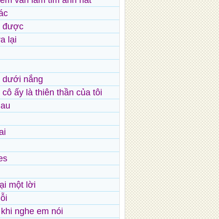
em vẫn làm tim anh hát
ác
n được
 lại
i dưới nắng
cô ấy là thiên thần của tôi
hau
ai
es
i một lời
ỗi
n khi nghe em nói