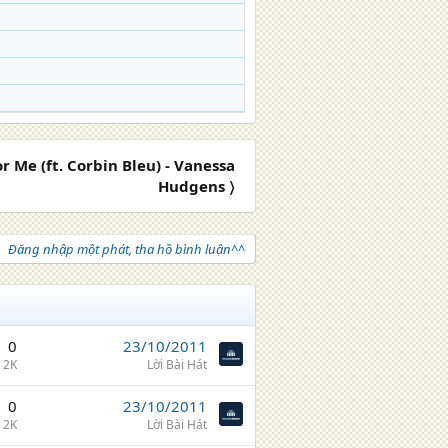
For Me (ft. Corbin Bleu) - Vanessa
Hudgens 〉
Đăng nhập một phát, tha hồ bình luận^^
0
23/10/2011
2K
Lời Bài Hát
0
23/10/2011
2K
Lời Bài Hát