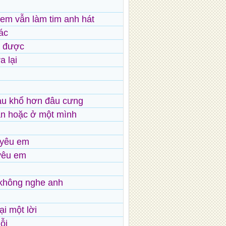
em vẫn làm tim anh hát
ác
n được
 lại
đau khổ hơn đâu cưng
ắn hoặc ở một mình
 yêu em
yêu em
không nghe anh
i một lời
ỗi