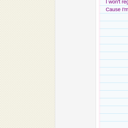
I won't reg
Cause I'm 