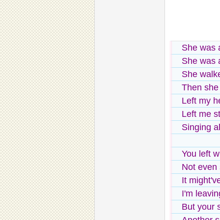
She was a
She was a
She walk
Then she
Left my h
Left me s
Singing a
You left w
Not even 
It might'
I'm leavi
But your 