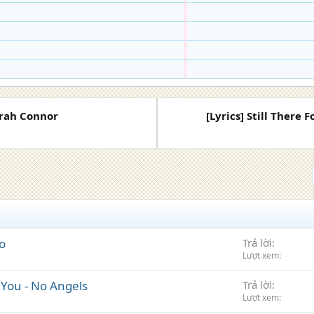
Sarah Connor
[Lyrics] Still There 
bo
Trả lời
Lượt xem
h You - No Angels
Trả lời
Lượt xem