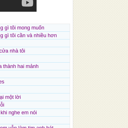
ng gì tôi mong muốn
g gì tôi cần và nhiều hơn
cửa nhà tôi
hia thành hai mảnh
es
i một lời
ỗi
n khi nghe em nói