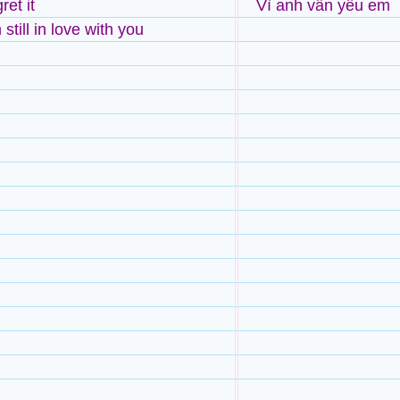
ret it
Vì anh vẫn yêu em
still in love with you