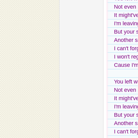
Not even 
It might'
I'm leavi
But your 
Another 
I can't for
I won't reg
Cause I'm 
You left w
Not even 
It might'
I'm leavi
But your 
Another 
I can't for