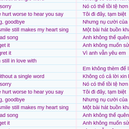
sorry
Nó có thể tồi tệ hơ
ve hurt worse to hear you say
Tôi đi đây, tạm biệt
ng, goodbye
Nhưng nụ cười của 
smile still makes my heart sing
Một bài hát buồn kh
sad song
Anh không thể quê
get it
Anh không muốn sửa
ret it
Vì anh vẫn yêu em
still in love with
Em không thèm để lạ
ithout a single word
Không có cả lời xin l
sorry
Nó có thể tồi tệ hơ
ve hurt worse to hear you say
Tôi đi đây, tạm biệt
ng, goodbye
Nhưng nụ cười của 
smile still makes my heart sing
Một bài hát buồn kh
sad song
Anh không thể quê
get it
Anh không muốn sửa