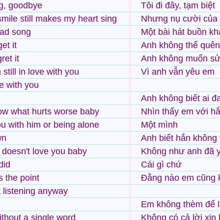
ng, goodbye
Tôi đi đây, tạm biệt
smile still makes my heart sing
Nhưng nụ cười của 
sad song
Một bài hát buồn kh
get it
Anh không thể quê
ret it
Anh không muốn sửa
still in love with you
Vì anh vẫn yêu em
ove with you
Anh không biết ai 
now what hurts worse baby
Nhìn thấy em với h
u with him or being alone
Một mình
wn
Anh biết hắn không
 doesn't love you baby
Không như anh đã 
did
Cái gì chứ
s the point
Đằng nào em cũng 
t listening anyway
Em không thèm để lạ
ithout a single word
Không có cả lời xin l