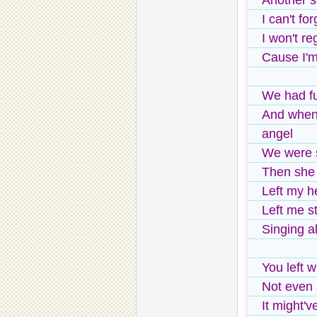
Another 
I can't for
I won't reg
Cause I'm 
We had fu
And when
angel
We were s
Then she
Left my h
Left me s
Singing a
You left w
Not even 
It might'