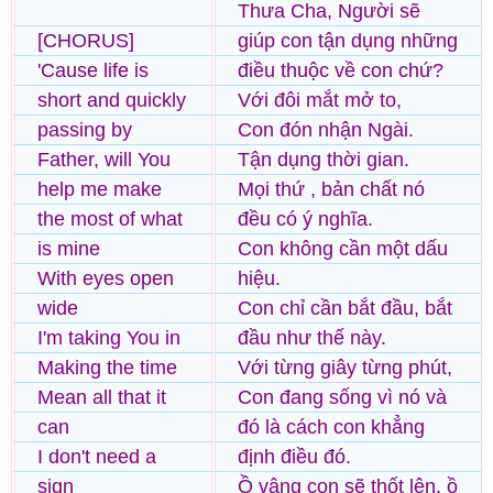
Thưa Cha, Người sẽ
[CHORUS]
giúp con tận dụng những
'Cause life is
điều thuộc về con chứ?
short and quickly
Với đôi mắt mở to,
passing by
Con đón nhận Ngài.
Father, will You
Tận dụng thời gian.
help me make
Mọi thứ , bản chất nó
the most of what
đều có ý nghĩa.
is mine
Con không cần một dấu
With eyes open
hiệu.
wide
Con chỉ cần bắt đầu, bắt
I'm taking You in
đầu như thế này.
Making the time
Với từng giây từng phút,
Mean all that it
Con đang sống vì nó và
can
đó là cách con khẳng
I don't need a
định điều đó.
sign
Ồ vâng con sẽ thốt lên, ồ