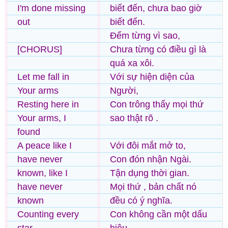
I'm done missing
biết đến, chưa bao giờ
out
biết đến.
Đếm từng vì sao,
[CHORUS]
Chưa từng có điều gì là
quá xa xôi.
Let me fall in
Với sự hiện diện của
Your arms
Người,
Resting here in
Con trông thấy mọi thứ
Your arms, I
sao thật rõ .
found
A peace like I
Với đôi mắt mở to,
have never
Con đón nhận Ngài.
known, like I
Tận dụng thời gian.
have never
Mọi thứ , bản chất nó
known
đều có ý nghĩa.
Counting every
Con không cần một dấu