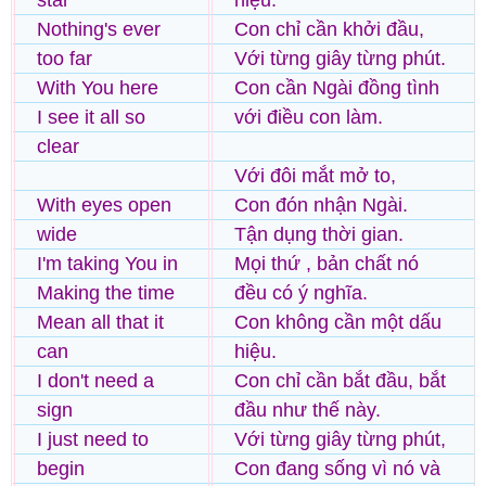
star
hiệu.
Nothing's ever
Con chỉ cần khởi đầu,
too far
Với từng giây từng phút.
With You here
Con cần Ngài đồng tình
I see it all so
với điều con làm.
clear
Với đôi mắt mở to,
With eyes open
Con đón nhận Ngài.
wide
Tận dụng thời gian.
I'm taking You in
Mọi thứ , bản chất nó
Making the time
đều có ý nghĩa.
Mean all that it
Con không cần một dấu
can
hiệu.
I don't need a
Con chỉ cần bắt đầu, bắt
sign
đầu như thế này.
I just need to
Với từng giây từng phút,
begin
Con đang sống vì nó và