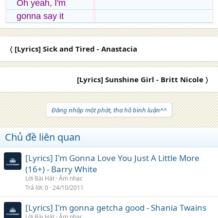
Oh yeah, I'm
gonna say it
〈 [Lyrics] Sick and Tired - Anastacia
[Lyrics] Sunshine Girl - Britt Nicole 〉
Đăng nhập một phát, tha hồ bình luận^^
Chủ đề liên quan
[Lyrics] I'm Gonna Love You Just A Little More
(16+) - Barry White
Lời Bài Hát
Âm nhạc
Trả lời
0
24/10/2011
[Lyrics] I'm gonna getcha good - Shania Twains
Lời Bài Hát
Âm nhạc