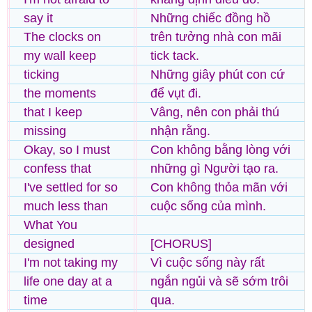
say it
Những chiếc đồng hồ
The clocks on
trên tưởng nhà con mãi
my wall keep
tick tack.
ticking
Những giây phút con cứ
the moments
để vụt đi.
that I keep
Vâng, nên con phải thú
missing
nhận rằng.
Okay, so I must
Con không bằng lòng với
confess that
những gì Người tạo ra.
I've settled for so
Con không thỏa mãn với
much less than
cuộc sống của mình.
What You
designed
[CHORUS]
I'm not taking my
Vì cuộc sống này rất
life one day at a
ngắn ngủi và sẽ sớm trôi
time
qua.