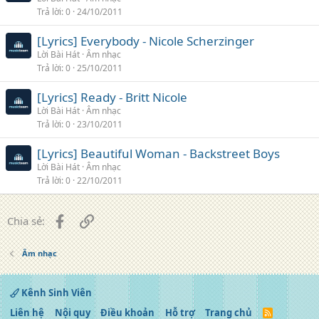
Trả lời
0
24/10/2011
[Lyrics] Everybody - Nicole Scherzinger
Lời Bài Hát
Âm nhạc
Trả lời
0
25/10/2011
[Lyrics] Ready - Britt Nicole
Lời Bài Hát
Âm nhạc
Trả lời
0
23/10/2011
[Lyrics] Beautiful Woman - Backstreet Boys
Lời Bài Hát
Âm nhạc
Trả lời
0
22/10/2011
Facebook
Liên kết
Chia sẻ:
Âm nhạc
Kênh Sinh Viên
Liên hệ
Nội quy
Điều khoản
Hỗ trợ
Trang chủ
R