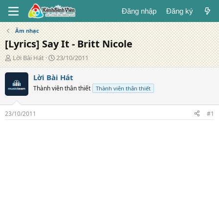
Đăng nhập
Đăng ký
Âm nhạc
[Lyrics] Say It - Britt Nicole
T
N
Lời Bài Hát
23/10/2011
á
g
c
à
Lời Bài Hát
g
y
Thành viên thân thiết
Thành viên thân thiết
i
đ
ả
ă
n
23/10/2011
#1
g