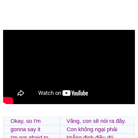
Okay, so I'm
Vâng, con sẽ nói ra đây.
gonna say it
Con không ngại phải
I'm not afraid to
khẳng định điều đó.