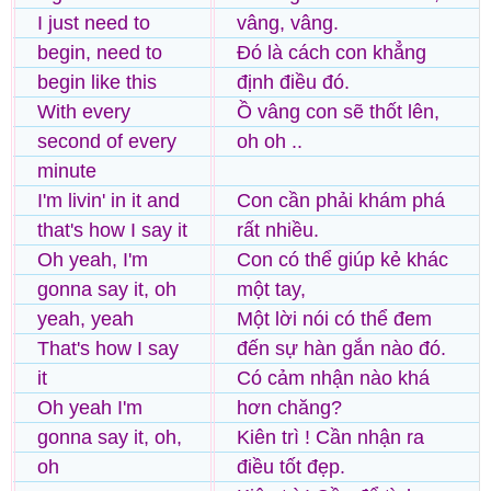
I just need to
vâng, vâng.
begin, need to
Đó là cách con khẳng
begin like this
định điều đó.
With every
Ồ vâng con sẽ thốt lên,
second of every
oh oh ..
minute
I'm livin' in it and
Con cần phải khám phá
that's how I say it
rất nhiều.
Oh yeah, I'm
Con có thể giúp kẻ khác
gonna say it, oh
một tay,
yeah, yeah
Một lời nói có thể đem
That's how I say
đến sự hàn gắn nào đó.
it
Có cảm nhận nào khá
Oh yeah I'm
hơn chăng?
gonna say it, oh,
Kiên trì ! Cần nhận ra
oh
điều tốt đẹp.