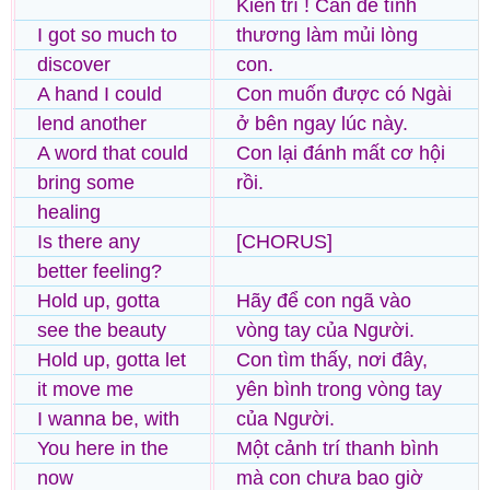
Kiên trì ! Cần để tình
I got so much to
thương làm mủi lòng
discover
con.
A hand I could
Con muốn được có Ngài
lend another
ở bên ngay lúc này.
A word that could
Con lại đánh mất cơ hội
bring some
rồi.
healing
Is there any
[CHORUS]
better feeling?
Hold up, gotta
Hãy để con ngã vào
see the beauty
vòng tay của Người.
Hold up, gotta let
Con tìm thấy, nơi đây,
it move me
yên bình trong vòng tay
I wanna be, with
của Người.
You here in the
Một cảnh trí thanh bình
now
mà con chưa bao giờ