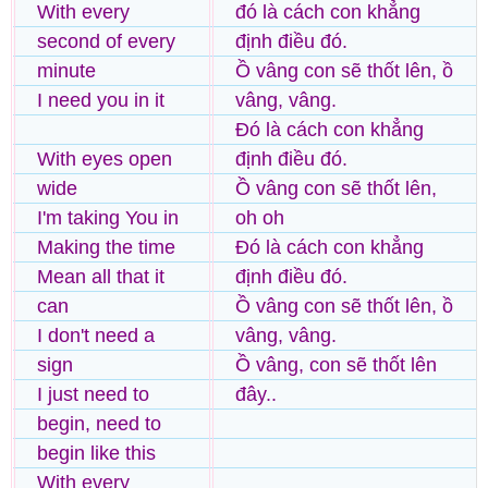
With every
đó là cách con khẳng
second of every
định điều đó.
minute
Ồ vâng con sẽ thốt lên, ồ
I need you in it
vâng, vâng.
Đó là cách con khẳng
With eyes open
định điều đó.
wide
Ồ vâng con sẽ thốt lên,
I'm taking You in
oh oh
Making the time
Đó là cách con khẳng
Mean all that it
định điều đó.
can
Ồ vâng con sẽ thốt lên, ồ
I don't need a
vâng, vâng.
sign
Ồ vâng, con sẽ thốt lên
I just need to
đây..
begin, need to
begin like this
With every