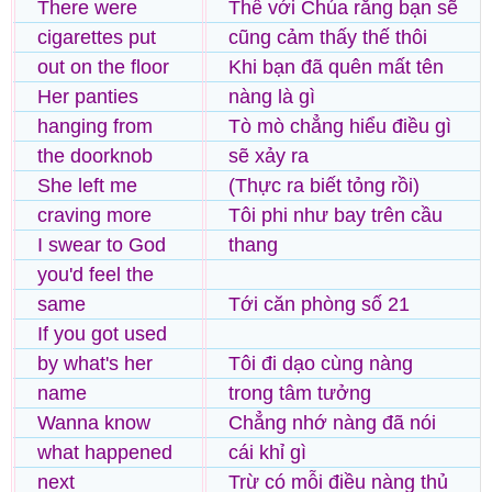
There were
Thề với Chúa rằng bạn sẽ
cigarettes put
cũng cảm thấy thế thôi
out on the floor
Khi bạn đã quên mất tên
Her panties
nàng là gì
hanging from
Tò mò chẳng hiểu điều gì
the doorknob
sẽ xảy ra
She left me
(Thực ra biết tỏng rồi)
craving more
Tôi phi như bay trên cầu
I swear to God
thang
you'd feel the
same
Tới căn phòng số 21
If you got used
by what's her
Tôi đi dạo cùng nàng
name
trong tâm tưởng
Wanna know
Chẳng nhớ nàng đã nói
what happened
cái khỉ gì
next
Trừ có mỗi điều nàng thủ