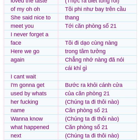
loved the taste
(Thực ra biết tỏng rồi)
of my oh oh
Tôi phi như bay trên cầu
She said nice to
thang
meet you
Tới căn phòng số 21
I never forget a
face
Tôi đi dạo cùng nàng
Here we go
trong tâm tưởng
again
Chẳng nhớ nàng đã nói
cái khỉ gì
I cant wait
I'm gonna get
Bước ra khỏi cánh cửa
used by whats
của căn phòng 21
her fucking
(Chúng ta đi thôi nào)
name
Căn phòng số 21
Wanna know
(Chúng ta đi thôi nào)
what happened
Căn phòng số 21
next
(Chúng ta đi thôi nào)