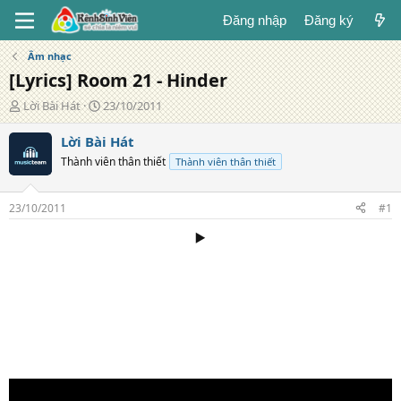
Đăng nhập
Đăng ký
Âm nhạc
[Lyrics] Room 21 - Hinder
T
N
Lời Bài Hát
23/10/2011
á
g
c
à
Lời Bài Hát
g
y
Thành viên thân thiết
Thành viên thân thiết
i
đ
ả
ă
n
23/10/2011
#1
g
▶️