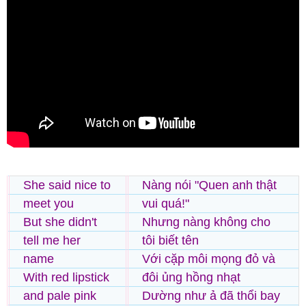
She said nice to
Nàng nói "Quen anh thật
meet you
vui quá!"
But she didn't
Nhưng nàng không cho
tell me her
tôi biết tên
name
Với cặp môi mọng đỏ và
With red lipstick
đôi ủng hồng nhạt
and pale pink
Dường như ả đã thổi bay