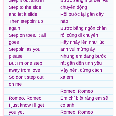
Step it out and in
Bước sang một bên và
Step to the side
chuyển động
and let it slide
Rồi bước lại gần đây
Then steppin' up
nào
again
Bước bằng ngón chân
Step on toes, it all
rồi cùng di chuyển
goes
Hãy nhảy lên như lúc
Steppin' as you
anh vui mừng ấy
please
Nhưng em đang bước
But I'm one step
rất gần đến tình yêu
away from love
Vậy nên, đừng cách
So don't step out
xa em
on me
Romeo, Romeo
Romeo, Romeo
Em chỉ biết rằng em sẽ
I just know I'll get
có anh
you yet
Romeo, Romeo