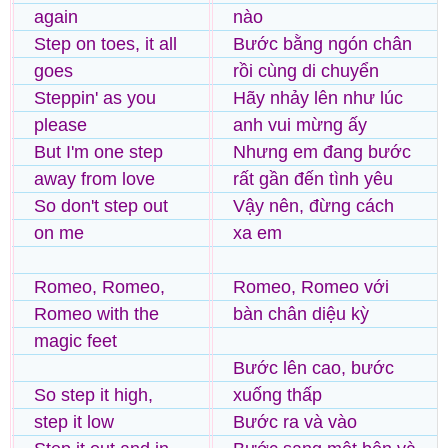
again
nào
Step on toes, it all
Bước bằng ngón chân
goes
rồi cùng di chuyển
Steppin' as you
Hãy nhảy lên như lúc
please
anh vui mừng ấy
But I'm one step
Nhưng em đang bước
away from love
rất gần đến tình yêu
So don't step out
Vậy nên, đừng cách
on me
xa em
Romeo, Romeo,
Romeo, Romeo với
Romeo with the
bàn chân diệu kỳ
magic feet
Bước lên cao, bước
So step it high,
xuống thấp
step it low
Bước ra và vào