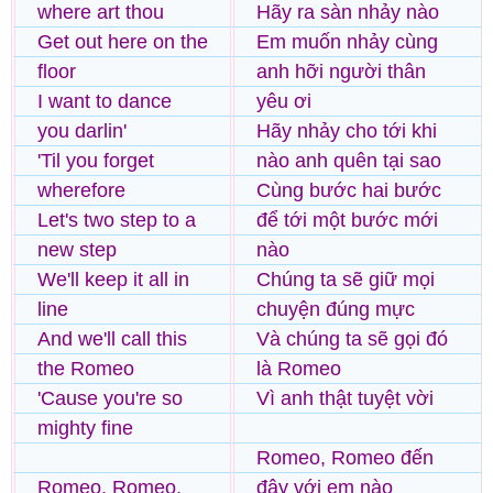
where art thou
Hãy ra sàn nhảy nào
Get out here on the
Em muốn nhảy cùng
floor
anh hỡi người thân
I want to dance
yêu ơi
you darlin'
Hãy nhảy cho tới khi
'Til you forget
nào anh quên tại sao
wherefore
Cùng bước hai bước
Let's two step to a
để tới một bước mới
new step
nào
We'll keep it all in
Chúng ta sẽ giữ mọi
line
chuyện đúng mực
And we'll call this
Và chúng ta sẽ gọi đó
the Romeo
là Romeo
'Cause you're so
Vì anh thật tuyệt vời
mighty fine
Romeo, Romeo đến
Romeo, Romeo,
đây với em nào