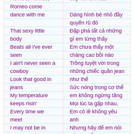
Romeo come
dance with me
Dáng hình bé nhỏ đầy
quyến rũ đó
That sexy little
Đập phá tất cả những
body
gì em từng thấy
Beats all I've ever
Em chưa thấy một
seen
chàng cao bồi nào
I ain't never seen a
Trông tuyệt vời trong
cowboy
những chiếc quần jean
Look that good in
như thế
jeans
Sức nóng trong cơ thể
My temperature
em không ngừng tăng
keeps risin'
Mọi lúc ta gặp nhau,
Every time we
Em có lẽ không yêu
meet
anh
I may not be in
Nhưng hãy để em nói