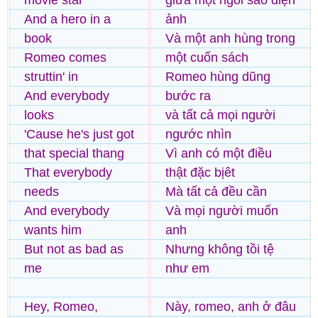
movie star
giữa một ngôi sao điện
And a hero in a
ảnh
book
Và một anh hùng trong
Romeo comes
một cuốn sách
struttin' in
Romeo hùng dũng
And everybody
bước ra
looks
và tất cả mọi người
'Cause he's just got
ngước nhìn
that special thang
Vì anh có một điều
That everybody
thật đặc bịêt
needs
Mà tất cả đều cần
And everybody
Và mọi người muốn
wants him
anh
But not as bad as
Nhưng không tồi tệ
me
như em
Hey, Romeo,
Này, romeo, anh ở đâu