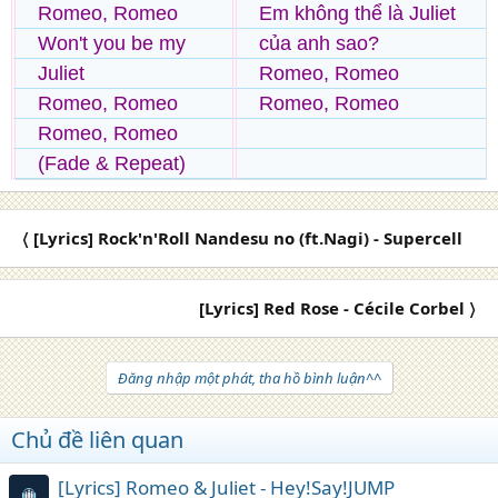
Romeo, Romeo
Em không thể là Juliet
Won't you be my
của anh sao?
Juliet
Romeo, Romeo
Romeo, Romeo
Romeo, Romeo
Romeo, Romeo
(Fade & Repeat)
〈 [Lyrics] Rock'n'Roll Nandesu no (ft.Nagi) - Supercell
[Lyrics] Red Rose - Cécile Corbel 〉
Đăng nhập một phát, tha hồ bình luận^^
Chủ đề liên quan
[Lyrics] Romeo & Juliet - Hey!Say!JUMP