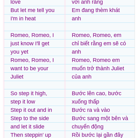
love
với anh rằng
But let me tell you
Em đang thèm khát
I'm in heat
anh
Romeo, Romeo, I
Romeo, Romeo, em
just know I'll get
chỉ biết rằng em sẽ có
you yet
anh
Romeo, Romeo, I
Romeo, Romeo em
want to be your
muốn trở thành Juliet
Juliet
của anh
So step it high,
Bước lên cao, bước
step it low
xuống thấp
Step it out and in
Bước ra và vào
Step to the side
Bước sang một bên và
and let it slide
chuyển động
Then steppin' up
Rồi bước lại gần đây