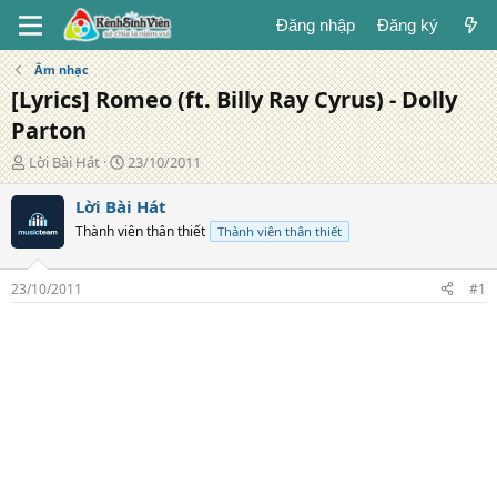
Đăng nhập
Đăng ký
Âm nhạc
[Lyrics] Romeo (ft. Billy Ray Cyrus) - Dolly
Parton
T
N
Lời Bài Hát
23/10/2011
á
g
c
à
Lời Bài Hát
g
y
Thành viên thân thiết
Thành viên thân thiết
i
đ
ả
ă
n
23/10/2011
#1
g