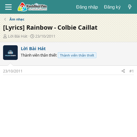
Đăng nhập
Đăng ký
Âm nhạc
[Lyrics] Rainbow - Colbie Caillat
T
N
Lời Bài Hát
23/10/2011
á
g
c
à
Lời Bài Hát
g
y
Thành viên thân thiết
Thành viên thân thiết
i
đ
ả
ă
n
23/10/2011
#1
g