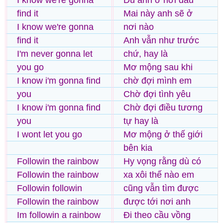
I know we're gonna
Dù anh ở nơi đâu
find it
Mai này anh sẽ ở
I know we're gonna
nơi nào
find it
Anh vẫn như trước
I'm never gonna let
chứ, hay là
you go
Mơ mộng sau khi
I know i'm gonna find
chờ đợi mình em
you
Chờ đợi tình yêu
I know i'm gonna find
Chờ đợi điều tương
you
tự hay là
I wont let you go
Mơ mộng ở thế giới
bên kia
Followin the rainbow
Hy vọng rằng dù có
Followin the rainbow
xa xôi thế nào em
Followin followin
cũng vẫn tìm được
Followin the rainbow
được tới nơi anh
Im followin a rainbow
Đi theo cầu vồng