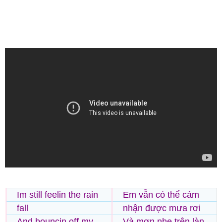
Im still feelin the rain
Em vẫn có thể cảm
fall
nhận được mưa rơi
And bouncin off my
Và mơn nhẹ trên làn