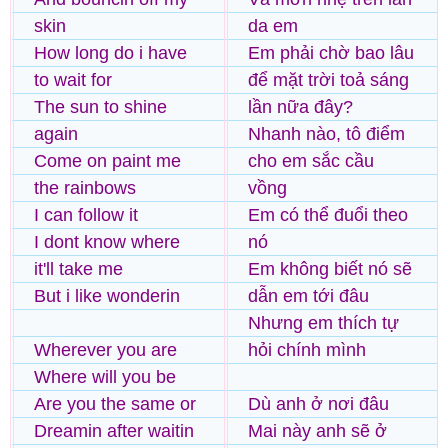
skin
da em
How long do i have
Em phải chờ bao lâu
to wait for
để mặt trời toả sáng
The sun to shine
lần nữa đây?
again
Nhanh nào, tô điểm
Come on paint me
cho em sắc cầu
the rainbows
vồng
I can follow it
Em có thể đuổi theo
I dont know where
nó
it'll take me
Em không biết nó sẽ
But i like wonderin
dẫn em tới đâu
Nhưng em thích tự
Wherever you are
hỏi chính mình
Where will you be
Are you the same or
Dù anh ở nơi đâu
Dreamin after waitin
Mai này anh sẽ ở