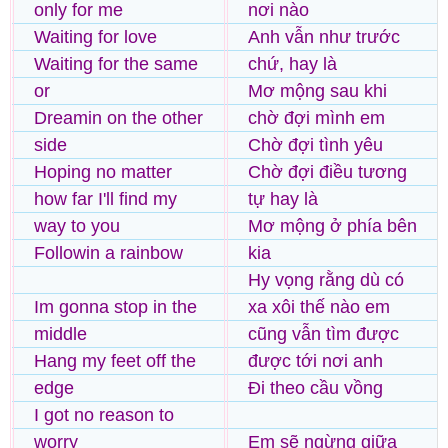
only for me
nơi nào
Waiting for love
Anh vẫn như trước
Waiting for the same
chứ, hay là
or
Mơ mộng sau khi
Dreamin on the other
chờ đợi mình em
side
Chờ đợi tình yêu
Hoping no matter
Chờ đợi điều tương
how far I'll find my
tự hay là
way to you
Mơ mộng ở phía bên
Followin a rainbow
kia
Hy vọng rằng dù có
Im gonna stop in the
xa xôi thế nào em
middle
cũng vẫn tìm được
Hang my feet off the
được tới nơi anh
edge
Đi theo cầu vồng
I got no reason to
worry
Em sẽ ngừng giữa