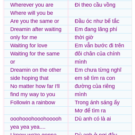
Wherever you are
Đi theo cầu vồng
Where will you be
Are you the same or
Đầu óc như bế tắc
Dreamin after waiting
Em đang lãng phí
only for me
thời giờ
Waiting for love
Em vẫn bước đi trên
Waiting for the same
đôi chân của chính
or
mình
Dreamin on the other
Em chưa từng nghĩ
side hoping that
em sẽ tìm ra con
No matter how far I'll
đường của riêng
find my way to you
mình
Followin a rainbow
Trong ánh sáng ấy
Mơ để tìm ra
ooohooohooohooooh
Dù anh có là ai
yea yea yea....