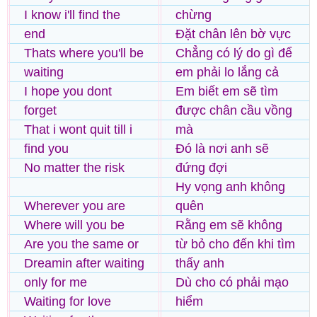
I know i'll find the
chừng
end
Đặt chân lên bờ vực
Thats where you'll be
Chẳng có lý do gì để
waiting
em phải lo lắng cả
I hope you dont
Em biết em sẽ tìm
forget
được chân cầu vồng
That i wont quit till i
mà
find you
Đó là nơi anh sẽ
No matter the risk
đứng đợi
Hy vọng anh không
Wherever you are
quên
Where will you be
Rằng em sẽ không
Are you the same or
từ bỏ cho đến khi tìm
Dreamin after waiting
thấy anh
only for me
Dù cho có phải mạo
Waiting for love
hiểm