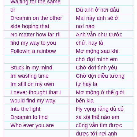
Waiting for the same
or
Dù anh ở nơi đâu
Dreamin on the other
Mai này anh sẽ ở
side hoping that
nơi nào
No matter how far I'll
Anh vẫn như trước
find my way to you
chứ, hay là
Followin a rainbow
Mơ mộng sau khi
chờ đợi mình em
Stuck in my mind
Chờ đợi tình yêu
Im wasting time
Chờ đợi điều tương
Im still on my own
tự hay là
I never thought that I
Mơ mộng ở thế giới
would find my way
bên kia
Into the light
Hy vọng rằng dù có
Dreamin to find
xa xôi thế nào em
Who ever you are
cũng vẫn tìm được
được tới nơi anh