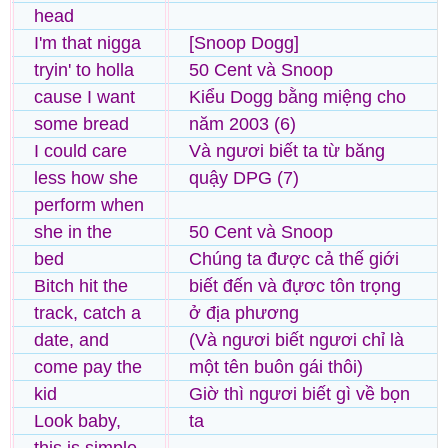
head
I'm that nigga
[Snoop Dogg]
tryin' to holla
50 Cent và Snoop
cause I want
Kiểu Dogg bằng miệng cho
some bread
năm 2003 (6)
I could care
Và ngươi biết ta từ băng
less how she
quậy DPG (7)
perform when
she in the
50 Cent và Snoop
bed
Chúng ta được cả thế giới
Bitch hit the
biết đến và đựơc tôn trọng
track, catch a
ở địa phương
date, and
(Và ngươi biết ngươi chỉ là
come pay the
một tên buôn gái thôi)
kid
Giờ thì ngươi biết gì về bọn
Look baby,
ta