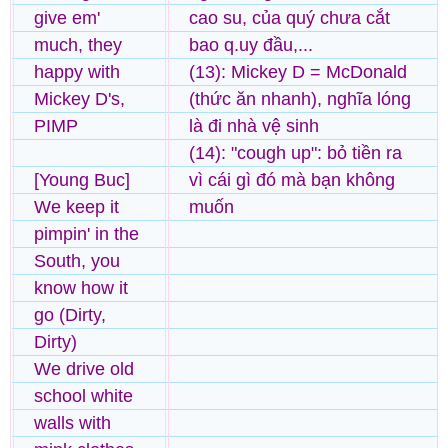
give em'
cao su, của quý chưa cắt
much, they
bao q.uy đầu,...
happy with
(13): Mickey D = McDonald
Mickey D's,
(thức ăn nhanh), nghĩa lóng
PIMP
là đi nhà vệ sinh
(14): "cough up": bỏ tiền ra
[Young Buc]
vì cái gì đó mà bạn không
We keep it
muốn
pimpin' in the
South, you
know how it
go (Dirty,
Dirty)
We drive old
school white
walls with