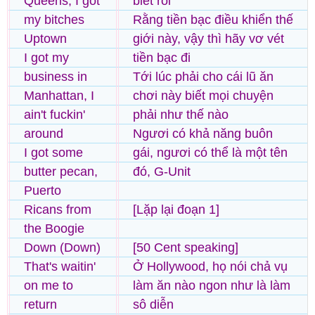
Queens, I got
biết rồi
my bitches
Rằng tiền bạc điều khiển thế
Uptown
giới này, vậy thì hãy vơ vét
I got my
tiền bạc đi
business in
Tới lúc phải cho cái lũ ăn
Manhattan, I
chơi này biết mọi chuyện
ain't fuckin'
phải như thế nào
around
Ngươi có khả năng buôn
I got some
gái, ngươi có thể là một tên
butter pecan,
đó, G-Unit
Puerto
Ricans from
[Lặp lại đoạn 1]
the Boogie
Down (Down)
[50 Cent speaking]
That's waitin'
Ở Hollywood, họ nói chả vụ
on me to
làm ăn nào ngon như là làm
return
sô diễn