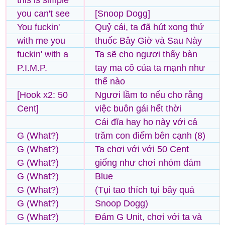
this is simple
you can't see
[Snoop Dogg]
You fuckin'
Quỷ cái, ta đã hút xong thứ
with me you
thuốc Bây Giờ và Sau Này
fuckin' with a
Ta sẽ cho ngươi thấy bàn
P.I.M.P.
tay ma cô của ta mạnh như
thế nào
[Hook x2: 50
Ngươi lầm to nếu cho rằng
Cent]
việc buôn gái hết thời
Cái đĩa hay ho này với cả
G (What?)
trăm con điếm bên cạnh (8)
G (What?)
Ta chơi với với 50 Cent
G (What?)
giống như chơi nhóm đám
G (What?)
Blue
G (What?)
(Tụi tao thích tụi bây quá
G (What?)
Snoop Dogg)
G (What?)
Đám G Unit, chơi với ta và