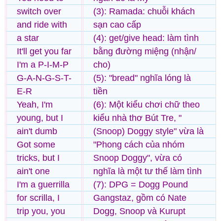
switch over
(3): Ramada: chuỗi khách
and ride with
sạn cao cấp
a star
(4): get/give head: làm tình
It'll get you far
bằng đường miệng (nhận/
I'm a P-I-M-P
cho)
G-A-N-G-S-T-
(5): "bread" nghĩa lóng là
E-R
tiền
Yeah, I'm
(6): Một kiểu chơi chữ theo
young, but I
kiểu nhà thơ Bút Tre, "
ain't dumb
(Snoop) Doggy style" vừa là
Got some
"Phong cách của nhóm
tricks, but I
Snoop Doggy", vừa có
ain't one
nghĩa là một tư thế làm tình
I'm a guerrilla
(7): DPG = Dogg Pound
for scrilla, I
Gangstaz, gồm có Nate
trip you, you
Dogg, Snoop và Kurupt