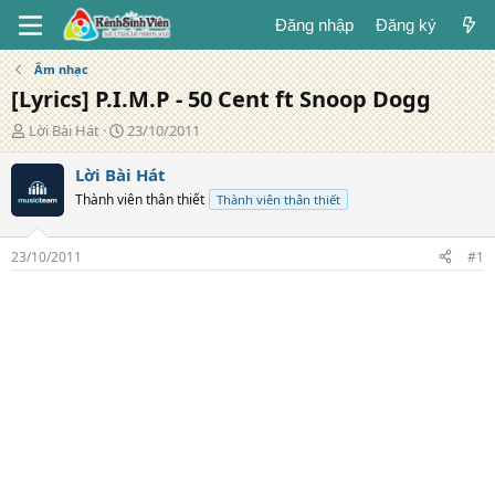
Đăng nhập
Đăng ký
Âm nhạc
[Lyrics] P.I.M.P - 50 Cent ft Snoop Dogg
T
N
Lời Bài Hát
23/10/2011
á
g
c
à
Lời Bài Hát
g
y
Thành viên thân thiết
Thành viên thân thiết
i
đ
ả
ă
n
23/10/2011
#1
g