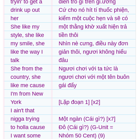
tryin' to get a
diễn trò gì trên gi.ường
drink up out
Cứ cho nó hít tí thuốc phiện,
her
kiếm một cuộc hẹn và sẽ có
She like my
một thằng khờ xuất hiện trả
style, she like
tiền thôi
my smile, she
Nhìn nè cưng, điều này đơn
like the way I
giản thôi, ngươi không hiểu
talk
đâu
She from the
Ngươi chơi với ta tức là
country, she
ngươi chơi với một tên buôn
like me cause
gái đấy
I'm from New
York
[Lặp đoạn 1] [x2]
I ain't that
nigga trying
Một ngàn (Cái gì?) [x7]
to holla cause
Đô (Cái gì?) (G-Unit =
I want some
Nhóm 50 Cent) (9)