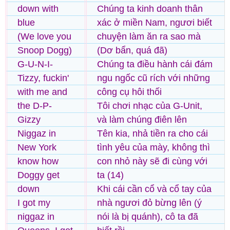
down with
Chúng ta kinh doanh thân
blue
xác ở miền Nam, ngươi biết
(We love you
chuyện làm ăn ra sao mà
Snoop Dogg)
(Dơ bẩn, quá đã)
G-U-N-I-
Chúng ta điều hành cái đám
Tizzy, fuckin'
ngu ngốc cũ rích với những
with me and
công cụ hôi thối
the D-P-
Tôi chơi nhạc của G-Unit,
Gizzy
và làm chúng điên lên
Niggaz in
Tên kia, nhả tiền ra cho cái
New York
tình yêu của mày, không thì
know how
con nhỏ này sẽ đi cùng với
Doggy get
ta (14)
down
Khi cái cần cổ và cổ tay của
I got my
nhà ngươi đỏ bừng lên (ý
niggaz in
nói là bị quánh), cô ta đã