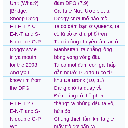
Unit (What?)
đám DPG (7,9)
[Bridge:
Cái lũ ở Nữu Ước biết tụi
Snoop Dogg]
Doggy chơi thế nào mà
F-I-F-T-Y C-
Ta có đám bạn ở Queens, ta
E-N-T and S-
có lũ bồ ở khu phố trên
N double O-P
Ta có công chuyện làm ăn ở
Doggy style
Manhattan, ta chẳng lông
in ya mouth
bông vòng vòng đâu
for the 2003
Ta có một đám con gái hấp
And y'all
dẫn người Puerto Rico từ
know I'm from
khu Da Bronx (10, 11)
the DPG
Đang chờ ta quay về
Để chúng có thể phơi
F-I-F-T-Y C-
"hàng" ra nhúng đầu ta vô,
E-N-T and S-
hứa đó
N double O-P
Chúng thích lắm khi ta giở
We
mấy trò dơ bẩn ra