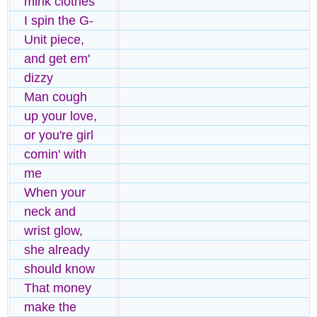
mink clothes
I spin the G-
Unit piece,
and get em'
dizzy
Man cough
up your love,
or you're girl
comin' with
me
When your
neck and
wrist glow,
she already
should know
That money
make the