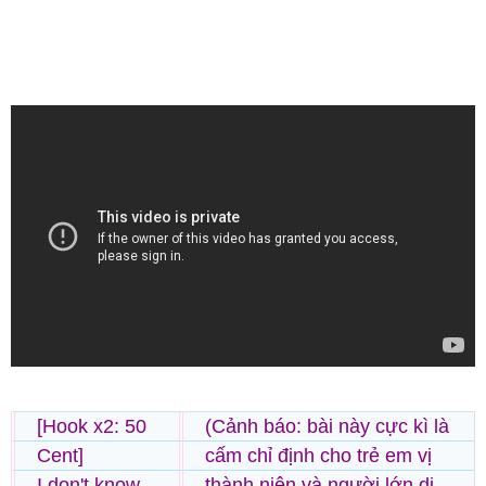
[Hook x2: 50
(Cảnh báo: bài này cực kì là
Cent]
cấm chỉ định cho trẻ em vị
I don't know
thành niên và người lớn dị