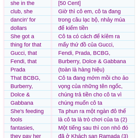
she in the
[50 Cent]
club, she
Giờ thì cô em, cô ta đang
dancin' for
trong câu lạc bộ, nhảy múa
dollars
để kiếm tiền
She got a
Cô ta có cách để kíêm ra
thing for that
mấy thứ đồ của Gucci,
Gucci, that
Fendi, Prada, BCBG,
Fendi, that
Burberry, Dolce & Gabbana
Prada
(toàn là hàng hiệu)
That BCBG,
Cô ta đang mớm mồi cho ảo
Burberry,
vọng của những tên ngốc,
Dolce &
chúng trả tiền cho cô ta vì
Gabbana
chúng muốn cô ta
She's feeding
Ta phun ra một ngàn đô thế
fools
là cô ta là trò chơi của ta (2)
fantasies,
Một tiếng sau thì con nhỏ đó
they pay her
đã ở Khách sạn Ramada (3)