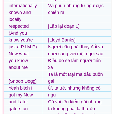
internationally
Và phun những từ ngữ cực
known and
chiến ra
locally
respected
[Lặp lại đoạn 1]
(And you
know you're
[Lloyd Banks]
just a P.I.M.P)
Ngươi cần phải thay đổi và
Now what
chơi cùng với một ngôi sao
you know
Điều đó sẽ làm ngươi tiến
about me
xa
Ta là một Đại ma đầu buôn
[Snoop Dogg]
gái
Yeah bitch I
Ừ, ta trẻ, nhưng không có
got my Now
ngu
and Later
Có vài tên kiếm gái nhưng
gators on
ta không phải là thứ đó