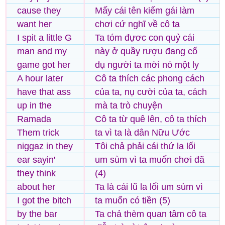
cause they
Mấy cái tên kiếm gái làm
want her
chơi cứ nghĩ về cô ta
I spit a little G
Ta tóm đựơc con quỷ cái
man and my
này ở quầy rượu đang cố
game got her
dụ người ta mời nó một ly
A hour later
Cô ta thích các phong cách
have that ass
của ta, nụ cười của ta, cách
up in the
mà ta trò chuyện
Ramada
Cô ta từ quê lên, cô ta thích
Them trick
ta vì ta là dân Nữu Ước
niggaz in they
Tôi chả phải cái thứ la lối
ear sayin'
um sùm vì ta muốn chơi đã
they think
(4)
about her
Ta là cái lũ la lối um sùm vì
I got the bitch
ta muốn có tiền (5)
by the bar
Ta chả thèm quan tâm cô ta