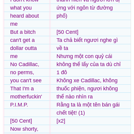
what you
ứng với ngôn từ đường
heard about
phố)
me
But a bitch
[50 Cent]
can't get a
Ta chả biết ngươi nghe gì
dollar outta
về ta
me
Nhưng một con quỷ cái
No Cadillac,
không thể lấy của ta dù chỉ
no perms,
1 đô
you can't see
Không xe Cadillac, không
That I'm a
thuốc phiện, ngươi không
motherfuckin'
thể nào nhìn ra
P.I.M.P.
Rằng ta là một tên bán gái
chết tiệt! (1)
[50 Cent]
[x2]
Now shorty,