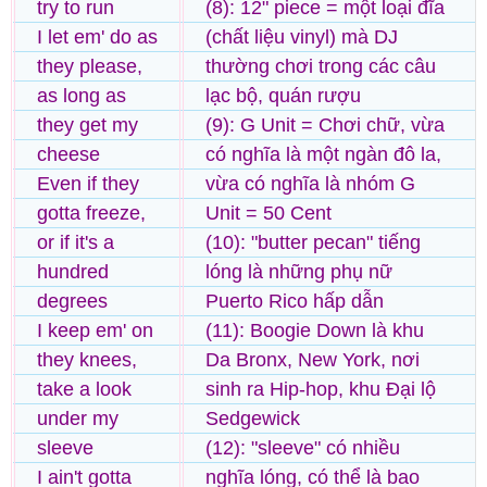
try to run
(8): 12" piece = một loại đĩa
I let em' do as
(chất liệu vinyl) mà DJ
they please,
thường chơi trong các câu
as long as
lạc bộ, quán rượu
they get my
(9): G Unit = Chơi chữ, vừa
cheese
có nghĩa là một ngàn đô la,
Even if they
vừa có nghĩa là nhóm G
gotta freeze,
Unit = 50 Cent
or if it's a
(10): "butter pecan" tiếng
hundred
lóng là những phụ nữ
degrees
Puerto Rico hấp dẫn
I keep em' on
(11): Boogie Down là khu
they knees,
Da Bronx, New York, nơi
take a look
sinh ra Hip-hop, khu Đại lộ
under my
Sedgewick
sleeve
(12): "sleeve" có nhiều
I ain't gotta
nghĩa lóng, có thể là bao