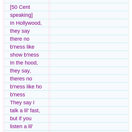
[50 Cent
speaking]
In Hollywood,
they say
there no
b'ness like
show b'ness
In the hood,
they say,
theres no
b'ness like ho
b'ness
They say I
talk a lil' fast,
but if you
listen a lil'