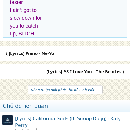
faster
I ain't got to
slow down for
you to catch
up, BITCH
〈 [Lyrics] Piano - Ne-Yo
[Lyrics] P.S I Love You - The Beatles 〉
Đăng nhập một phát, tha hồ bình luận^^
Chủ đề liên quan
[Lyrics] California Gurls (ft. Snoop Dogg) - Katy
Perry