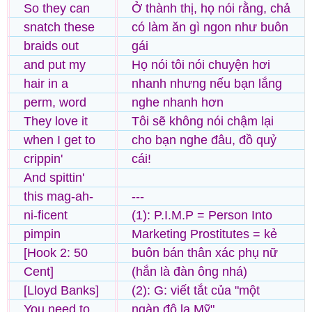
So they can
Ở thành thị, họ nói rằng, chả
snatch these
có làm ăn gì ngon như buôn
braids out
gái
and put my
Họ nói tôi nói chuyện hơi
hair in a
nhanh nhưng nếu bạn lắng
perm, word
nghe nhanh hơn
They love it
Tôi sẽ không nói chậm lại
when I get to
cho bạn nghe đâu, đồ quỷ
crippin'
cái!
And spittin'
this mag-ah-
---
ni-ficent
(1): P.I.M.P = Person Into
pimpin
Marketing Prostitutes = kẻ
[Hook 2: 50
buôn bán thân xác phụ nữ
Cent]
(hắn là đàn ông nhá)
[Lloyd Banks]
(2): G: viết tắt của "một
You need to
ngàn đô la Mỹ"