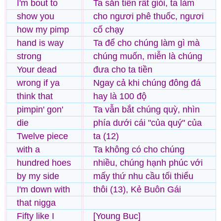
I'm bout to
Ta săn tiền rất giỏi, ta làm
show you
cho ngươi phê thuốc, ngươi
how my pimp
cố chạy
hand is way
Ta để cho chúng làm gì mà
strong
chúng muốn, miễn là chúng
Your dead
đưa cho ta tiền
wrong if ya
Ngay cả khi chúng đông đá
think that
hay là 100 độ
pimpin' gon'
Ta vẫn bắt chúng quỳ, nhìn
die
phía dưới cái "của quý" của
Twelve piece
ta (12)
with a
Ta không có cho chúng
hundred hoes
nhiều, chúng hạnh phúc với
by my side
mấy thứ nhu cầu tối thiểu
I'm down with
thôi (13), Kẻ Buôn Gái
that nigga
Fifty like I
[Young Buc]