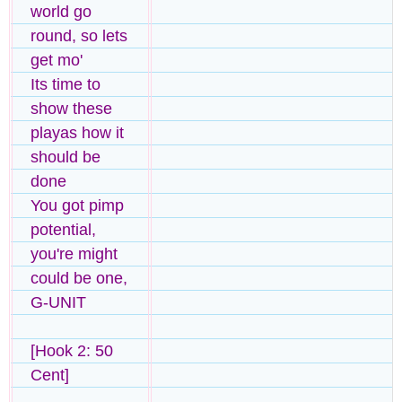
world go
round, so lets
get mo'
Its time to
show these
playas how it
should be
done
You got pimp
potential,
you're might
could be one,
G-UNIT
[Hook 2: 50
Cent]