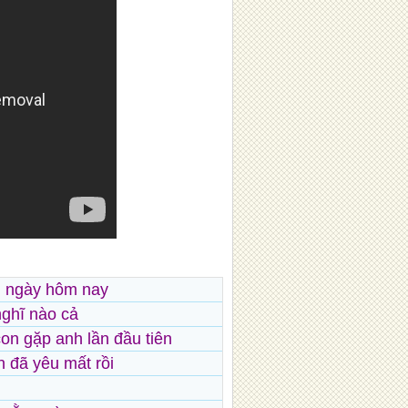
i ngày hôm nay
nghĩ nào cả
n gặp anh lần đầu tiên
n đã yêu mất rồi