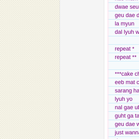
dwae seul
geu dae 
la myun
dal lyuh 
repeat *
repeat **
***cake c
eeb mat 
sarang ha
lyuh yo
nal gae u
guht ga t
geu dae 
just wann