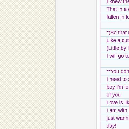
I knew the
That in a
fallen in 
*(So that 
Like a cute
(Little by 
I will go t
**You don
I need to
boy I'm l
of you
Love is l
I am with
just wann
day!