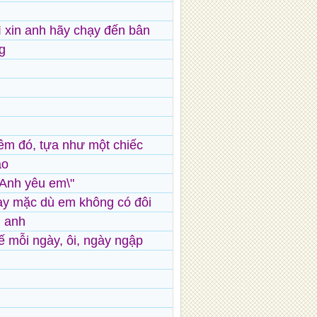
ì xin anh hãy chạy đến bân
g
êm đó, tựa như một chiếc
ào
 Anh yêu em\"
ay mặc dù em không có đôi
n anh
 mỗi ngày, ôi, ngày ngập