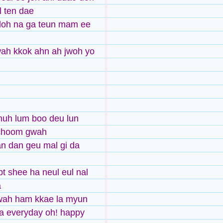
 ten dae
doh na ga teun mam ee
wah kkok ahn ah jwoh yo
huh lum boo deu lun
choom gwah
n dan geu mal gi da
bt shee ha neul eul nal
a
wah ham kkae la myun
a everyday oh! happy