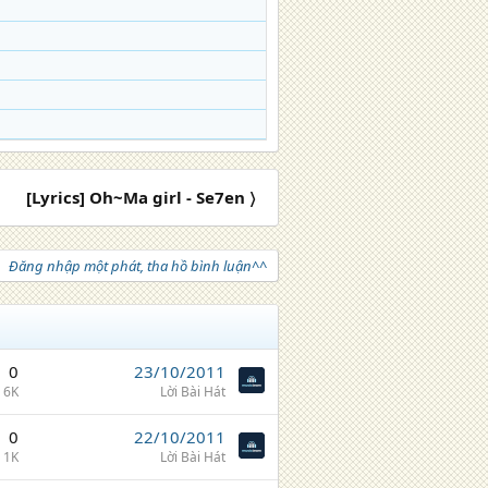
[Lyrics] Oh~Ma girl - Se7en 〉
Đăng nhập một phát, tha hồ bình luận^^
0
23/10/2011
6K
Lời Bài Hát
0
22/10/2011
1K
Lời Bài Hát