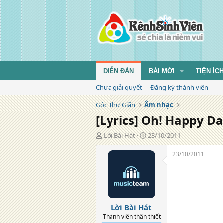
DIỄN ĐÀN
BÀI MỚI
TIỆN ÍC
Chưa giải quyết
Đăng ký thành viên
Góc Thư Giãn
Âm nhạc
[Lyrics] Oh! Happy D
T
N
Lời Bài Hát
23/10/2011
á
g
c
à
23/10/2011
g
y
i
đ
ả
ă
n
g
Lời Bài Hát
Thành viên thân thiết