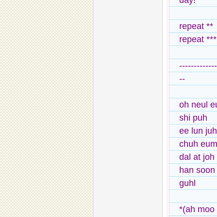
day!
repeat **
repeat ***
-------------
--
oh neul e
shi puh
ee lun ju
chuh eum
dal at joh
han soon 
guhl
*(ah moo 