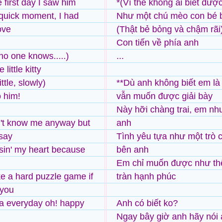
 first day I saw him
*(Vì thế không ai biết đư
 quick moment, I had
Như một chú mèo con bé 
love
(Thật bẻ bỏng và chậm rãi
Con tiến về phía anh
no one knows.....)
...
 little kitty
little, slowly)
**Dù anh không biết em là
o him!
vẫn muốn được giải bày
Này hỡi chàng trai, em nh
't know me anyway but
anh
 say
Tình yêu tựa như một trò 
osin' my heart because
bên anh
Em chỉ muốn được như thế
ike a hard puzzle game if
tràn hạnh phúc
 you
a everyday oh! happy
Anh có biết ko?
Ngay bây giờ anh hãy nói 