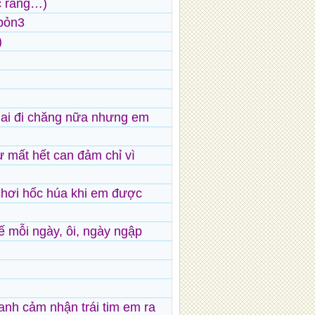
ợc rằng…)
bỏn3
)
 ai đi chăng nữa nhưng em
ư mất hết can đảm chỉ vì
chơi hốc húa khi em được
 mỗi ngày, ôi, ngày ngập
anh cảm nhận trái tim em ra