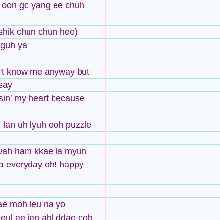
 oon go yang ee chuh
shik chun chun hee)
 guh ya
't know me anyway but
 say
osin' my heart because
 lan uh lyuh ooh puzzle
wah ham kkae la myun
a everyday oh! happy
ae moh leu na yo
ul ee jen ahl ddae doh