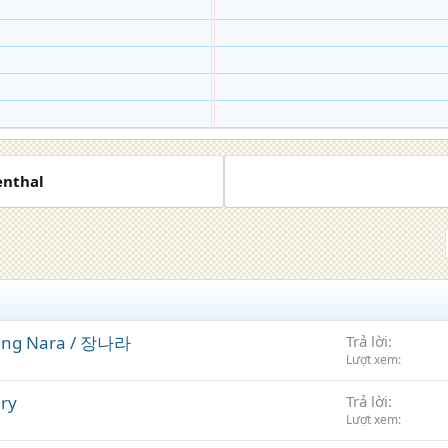
enthal
 Jang Nara / 장나라
Trả lời
Lượt xem
ery
Trả lời
Lượt xem