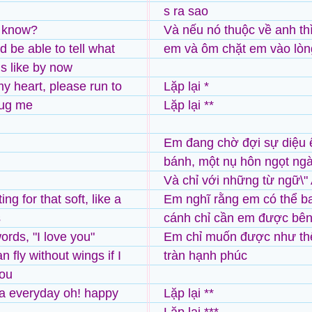
s ra sao
u know?
Và nếu nó thuộc về anh th
d be able to tell what
em và ôm chặt em vào lòn
is like by now
 my heart, please run to
Lặp lại *
ug me
Lặp lại **
Em đang chờ đợi sự diệu 
bánh, một nụ hôn ngọt ng
Và chỉ với những từ ngữ\"
ing for that soft, like a
Em nghĩ rằng em có thể b
s
cánh chỉ cần em được bê
ords, "I love you"
Em chỉ muốn được như thế
an fly without wings if I
tràn hạnh phúc
you
a everyday oh! happy
Lặp lại **