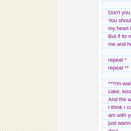
Don't yo
You shoul
my heart 
But if its
me and h
repeat *
repeat **
***I'm wait
cake, kis
And the w
I think I c
am with 
just wann