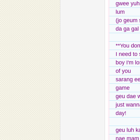
gwee yuh
lum
(jo geum 
da ga gal
**You don
I need to
boy I'm l
of you
sarang ee
game
geu dae 
just wann
day!
geu luh k
nae mam e