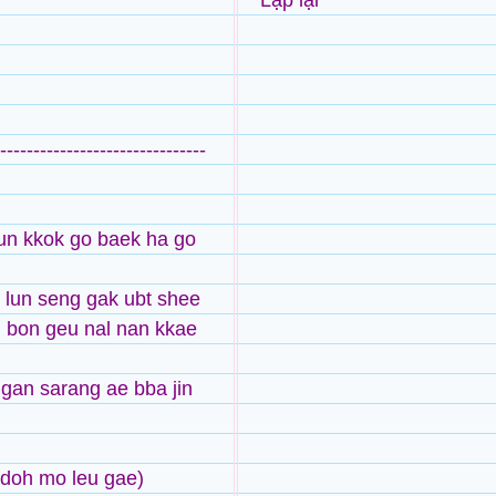
Lặp lại ***
-------------------------------
un kkok go baek ha go
h lun seng gak ubt shee
 bon geu nal nan kkae
gan sarang ae bba jin
doh mo leu gae)