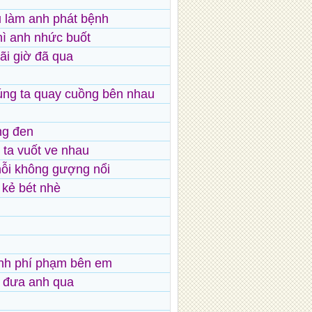
ủ làm anh phát bệnh
hì anh nhức buốt
i giờ đã qua
úng ta quay cuồng bên nhau
ng đen
 ta vuốt ve nhau
 nỗi không gượng nổi
 kẻ bét nhè
anh phí phạm bên em
 đưa anh qua