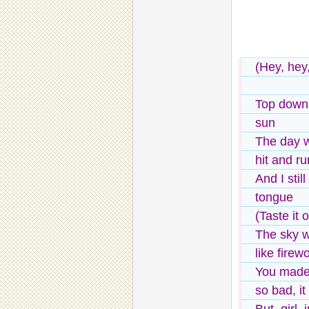
(Hey, hey,
Top down
sun
The day w
hit and ru
And I stil
tongue
(Taste it
The sky w
like firew
You made
so bad, it