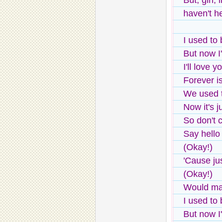
But, girl,
haven't h
I used to
But now I
I'll love 
Forever i
We used to
Now it's j
So don't 
Say hello
(Okay!)
'Cause ju
(Okay!)
Would ma
I used to
But now I