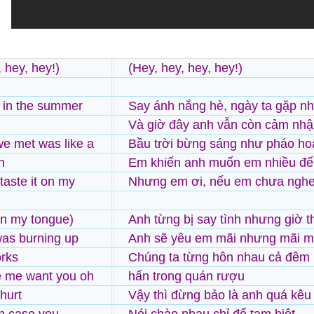
 hey, hey!)
(Hey, hey, hey, hey!)
 in the summer
Say ánh nắng hè, ngày ta gặp nh
Và giờ đây anh vẫn còn cảm nhận
e met was like a
Bầu trời bừng sáng như pháo ho
n
Em khiến anh muốn em nhiều đế
l taste it on my
Nhưng em ơi, nếu em chưa nghe.
 on my tongue)
Anh từng bị say tình nhưng giờ t
as burning up
Anh sẽ yêu em mãi nhưng mãi mã
orks
Chúng ta từng hôn nhau cả đêm 
 me want you oh
hấn trong quán rượu
 hurt
Vậy thì đừng bảo là anh quá kêu