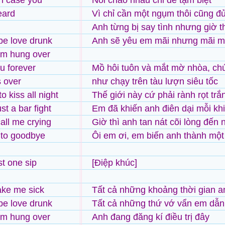
 in case you
Nói chào nhau chỉ để tạm biệt
eard
Vì chỉ cần một ngụm thôi cũng đ
Anh từng bị say tình nhưng giờ t
 be love drunk
Anh sẽ yêu em mãi nhưng mãi mã
'm hung over
you forever
Mồ hôi tuôn và mắt mờ nhòa, ch
s over
như chạy trên tàu lượn siêu tốc
 kiss all night
Thế giới này cứ phải rành rọt trắ
ust a bar fight
Em đã khiến anh điên dại mỗi khi
call me crying
Giờ thì anh tan nát cõi lòng đến
 to goodbye
Ôi em ơi, em biến anh thành một
st one sip
[Điệp khúc]
ke me sick
Tất cả những khoảng thời gian 
 be love drunk
Tất cả những thứ vớ vẩn em dẫn
'm hung over
Anh đang đăng kí điều trị đây