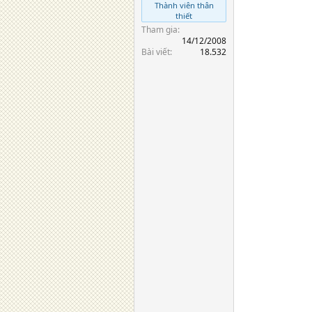
Thành viên thân
thiết
Tham gia
14/12/2008
Bài viết
18.532