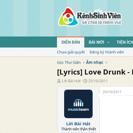
DIỄN ĐÀN
BÀI MỚI
TIỆN ÍC
Chưa giải quyết
Đăng ký thành viên
Góc Thư Giãn
Âm nhạc
[Lyrics] Love Drunk - 
T
N
Lời Bài Hát
25/10/2011
á
g
c
à
25/10/2011
g
y
i
đ
ả
ă
n
g
Lời Bài Hát
Thành viên thân thiết