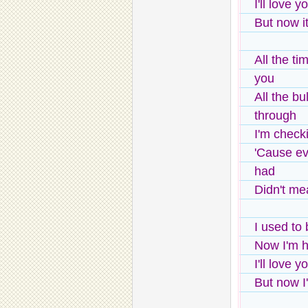
I'll love 
But now it
All the ti
you
All the bu
through
I'm check
'Cause ev
had
Didn't me
I used to
Now I'm 
I'll love 
But now I