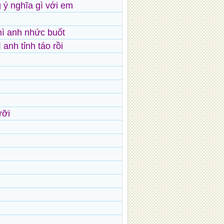
 ý nghĩa gì với em
hì anh nhức buốt
anh tỉnh táo rồi
ưỡi