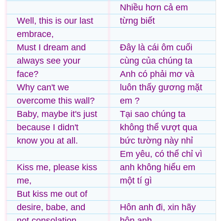
Nhiều hơn cả em
Well, this is our last
từng biết
embrace,
Must I dream and
Đây là cái ôm cuối
always see your
cùng của chúng ta
face?
Anh có phải mơ và
Why can't we
luôn thấy gương mặt
overcome this wall?
em ?
Baby, maybe it's just
Tại sao chúng ta
because I didn't
không thể vượt qua
know you at all.
bức tường này nhỉ
Em yêu, có thể chỉ vì
Kiss me, please kiss
anh không hiểu em
me,
một tí gì
But kiss me out of
desire, babe, and
Hôn anh đi, xin hãy
not consolation.
hôn anh