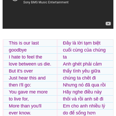
This is our last
Đây là lời tạm biệt
goodbye
cuối cùng của chúng
I hate to feel the
ta
love between us die.
Anh ghét phải cảm
But it's over
thấy tình yêu giữa
Just hear this and
chúng ta chêt đi
then I'll go:
Nhưng nó đã qua rồi
You gave me more
Hãy nghe điều này
to live for,
thôi và rồi anh sẽ đi
More than you'll
Em cho anh nhiều lý
ever know.
do để sống hơn