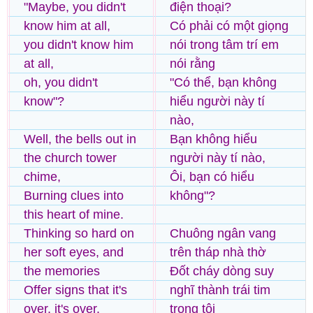
"Maybe, you didn't
điện thoại?
know him at all,
Có phải có một giọng
you didn't know him
nói trong tâm trí em
at all,
nói rằng
oh, you didn't
"Có thể, bạn không
know"?
hiểu người này tí
nào,
Well, the bells out in
Bạn không hiểu
the church tower
người này tí nào,
chime,
Ôi, bạn có hiểu
Burning clues into
không"?
this heart of mine.
Thinking so hard on
Chuông ngân vang
her soft eyes, and
trên tháp nhà thờ
the memories
Đốt cháy dòng suy
Offer signs that it's
nghĩ thành trái tim
over, it's over.
trong tôi