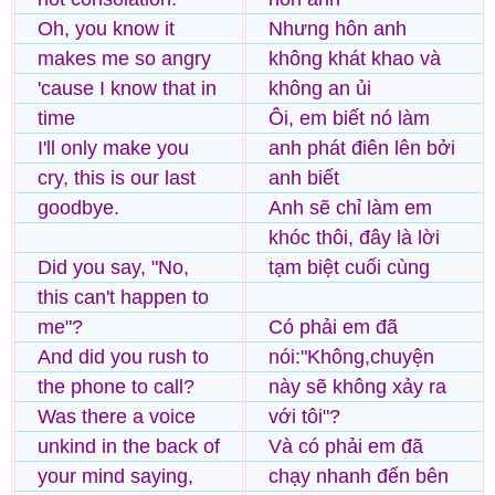
Oh, you know it
Nhưng hôn anh
makes me so angry
không khát khao và
'cause I know that in
không an ủi
time
Ôi, em biết nó làm
I'll only make you
anh phát điên lên bởi
cry, this is our last
anh biết
goodbye.
Anh sẽ chỉ làm em
khóc thôi, đây là lời
Did you say, "No,
tạm biệt cuối cùng
this can't happen to
me"?
Có phải em đã
And did you rush to
nói:"Không,chuyện
the phone to call?
này sẽ không xảy ra
Was there a voice
với tôi"?
unkind in the back of
Và có phải em đã
your mind saying,
chạy nhanh đến bên