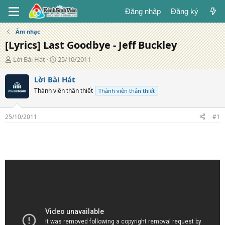
Đăng nhập
Đăng ký
Âm nhạc
[Lyrics] Last Goodbye - Jeff Buckley
T
N
Lời Bài Hát
25/10/2011
á
g
c
à
Lời Bài Hát
g
y
Thành viên thân thiết
Thành viên thân thiết
i
đ
ả
ă
n
25/10/2011
#1
g