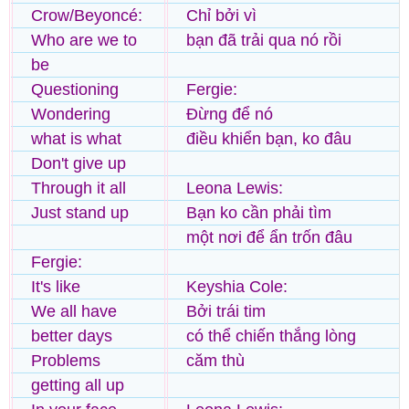
Crow/Beyoncé:
Chỉ bởi vì
Who are we to
bạn đã trải qua nó rồi
be
Questioning
Fergie:
Wondering
Đừng để nó
what is what
điều khiển bạn, ko đâu
Don't give up
Through it all
Leona Lewis:
Just stand up
Bạn ko cần phải tìm
một nơi để ẩn trốn đâu
Fergie:
It's like
Keyshia Cole:
We all have
Bởi trái tim
better days
có thể chiến thắng lòng
Problems
căm thù
getting all up