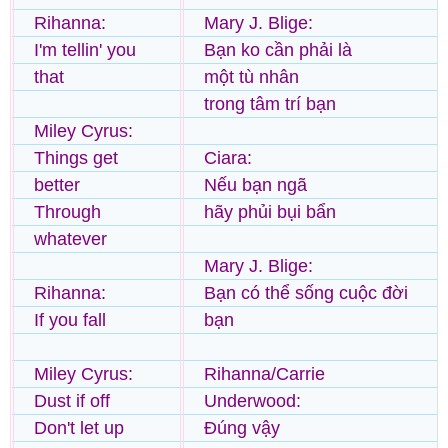
Rihanna:
Mary J. Blige:
I'm tellin' you
Bạn ko cần phải là
that
một tù nhân
trong tâm trí bạn
Miley Cyrus:
Things get
Ciara:
better
Nếu bạn ngã
Through
hãy phủi bụi bẩn
whatever
Mary J. Blige:
Rihanna:
Bạn có thể sống cuộc đời
If you fall
bạn
Miley Cyrus:
Rihanna/Carrie
Dust if off
Underwood:
Don't let up
Đúng vậy