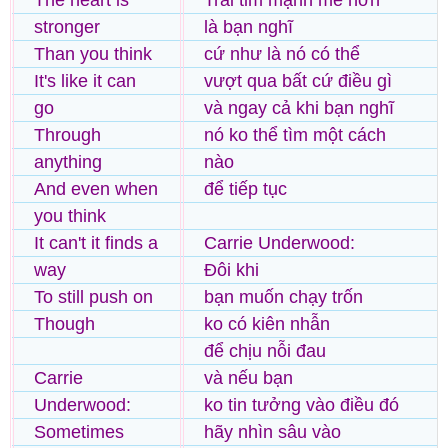
The heart is
Trái tim mạnh mẽ hơn
stronger
là bạn nghĩ
Than you think
cứ như là nó có thể
It's like it can
vượt qua bất cứ điều gì
go
và ngay cả khi bạn nghĩ
Through
nó ko thể tìm một cách
anything
nào
And even when
để tiếp tục
you think
It can't it finds a
Carrie Underwood:
way
Đôi khi
To still push on
bạn muốn chạy trốn
Though
ko có kiên nhẫn
để chịu nỗi đau
Carrie
và nếu bạn
Underwood:
ko tin tưởng vào điều đó
Sometimes
hãy nhìn sâu vào