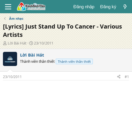
Đăng nhập
Đăng ký
Âm nhạc
[Lyrics] Just Stand Up To Cancer - Various
Artists
T
N
Lời Bài Hát
23/10/2011
á
g
c
à
Lời Bài Hát
g
y
Thành viên thân thiết
Thành viên thân thiết
i
đ
ả
ă
n
23/10/2011
#1
g