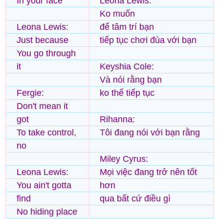
In your face
Leona Lewis:
Ko muốn
Leona Lewis:
để tâm trí bạn
Just because
tiếp tục chơi đùa với bạn
You go through
it
Keyshia Cole:
Và nói rằng bạn
Fergie:
ko thể tiếp tục
Don't mean it
got
Rihanna:
To take control,
Tôi đang nói với bạn rằng
no
Miley Cyrus:
Leona Lewis:
Mọi việc đang trở nên tốt
You ain't gotta
hơn
find
qua bất cứ điều gì
No hiding place