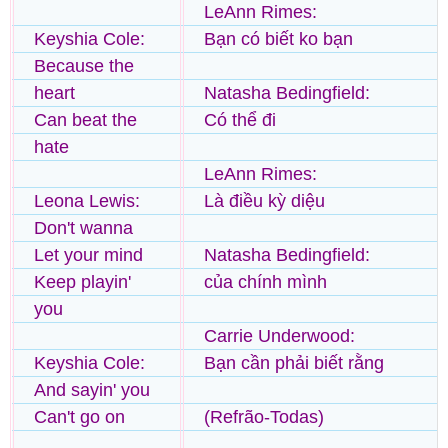
LeAnn Rimes:
Keyshia Cole:
Bạn có biết ko bạn
Because the
heart
Natasha Bedingfield:
Can beat the
Có thể đi
hate
LeAnn Rimes:
Leona Lewis:
Là điều kỳ diệu
Don't wanna
Let your mind
Natasha Bedingfield:
Keep playin'
của chính mình
you
Carrie Underwood:
Keyshia Cole:
Bạn cần phải biết rằng
And sayin' you
Can't go on
(Refrão-Todas)