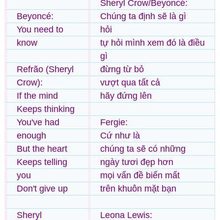
Sheryl Crow/Beyoncé:
Beyoncé:
Chúng ta định sẽ là gì
You need to
hỏi
know
tự hỏi mình xem đó là điều
gì
Refrão (Sheryl
đừng từ bỏ
Crow):
vượt qua tất cả
If the mind
hãy đứng lên
Keeps thinking
You've had
Fergie:
enough
Cứ như là
But the heart
chúng ta sẽ có những
Keeps telling
ngày tươi đẹp hơn
you
mọi vấn đề biến mất
Don't give up
trên khuôn mặt bạn
Sheryl
Leona Lewis: