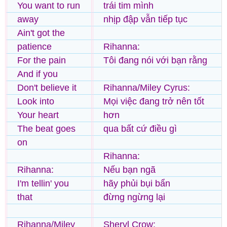
You want to run
trái tim mình
away
nhịp đập vẫn tiếp tục
Ain't got the
patience
Rihanna:
For the pain
Tôi đang nói với bạn rằng
And if you
Don't believe it
Rihanna/Miley Cyrus:
Look into
Mọi việc đang trở nên tốt
Your heart
hơn
The beat goes
qua bất cứ điều gì
on
Rihanna:
Rihanna:
Nếu bạn ngã
I'm tellin' you
hãy phủi bụi bẩn
that
đừng ngừng lại
Rihanna/Miley
Sheryl Crow: