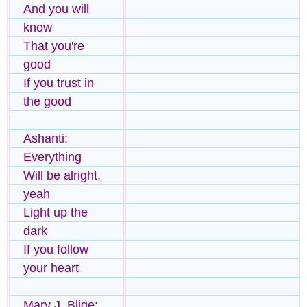
And you will
know
That you're
good
If you trust in
the good
Ashanti:
Everything
Will be alright,
yeah
Light up the
dark
If you follow
your heart
Mary J. Blige: