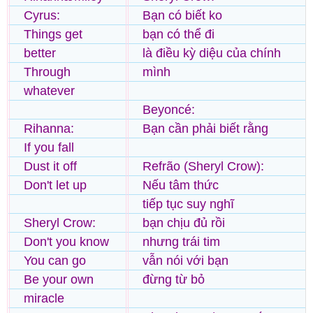
Cyrus:
Bạn có biết ko
Things get
bạn có thể đi
better
là điều kỳ diệu của chính
Through
mình
whatever
Beyoncé:
Rihanna:
Bạn cần phải biết rằng
If you fall
Dust it off
Refrão (Sheryl Crow):
Don't let up
Nếu tâm thức
tiếp tục suy nghĩ
Sheryl Crow:
bạn chịu đủ rồi
Don't you know
nhưng trái tim
You can go
vẫn nói với bạn
Be your own
đừng từ bỏ
miracle