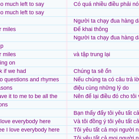
so much left to say
Có quá nhiều điều phải nó
so much left to say
Người ta chạy đua hàng d
r miles
Để khai thông
Người ta chạy đua hàng d
up
r miles
và tập trung lại
ing on
k if we had
Chúng ta sẽ ổn
o questions and rhymes
Nếu chúng ta có câu trả l
asons
điệu cùng những lý do
ve it to me to be all the
Nên để lại điều đó cho tôi
ons
Bạn thấy đấy tôi yêu tất 
 love everybody here
Và tôi đồng ý tôi yêu tất 
ee I love everybody here
Tôi yêu tất cả mọi người 
Tôi yêu tất cả mọi người 