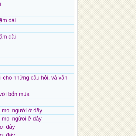
i
ặm dài
ặm dài
ời cho những câu hỏi, và vần
 với bốn mùa
cả mọi người ở đây
cả mọi ngừoi ở đây
nơi đây
nơi đây