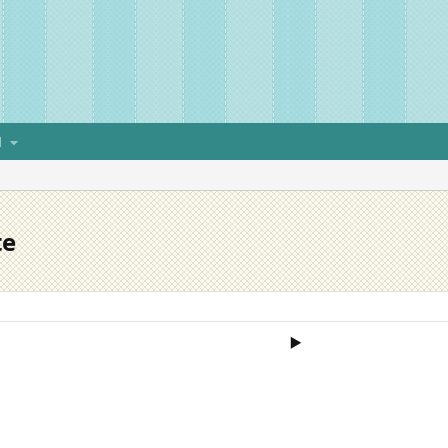
H
te
▶️