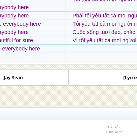
erybody here
erybody here
Phải tôi yêu tất cả mọi ng
ve everybody here
Tôi yêu tất cả mọi người 
erybody here
Cuộc sống tuơi đẹp, chắc 
autiful for sure
Vì tôi yêu tất cả mọi ngừo
e everybody here
 - Jay Sean
[Lyric
Trả lời
Lượt xem