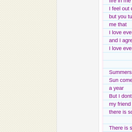
fire in me 
I feel out
but you t
me that
I love ev
and I agr
I love ev
Summers 
Sun comes
a year
But I dont
my friend
there is s
There is 