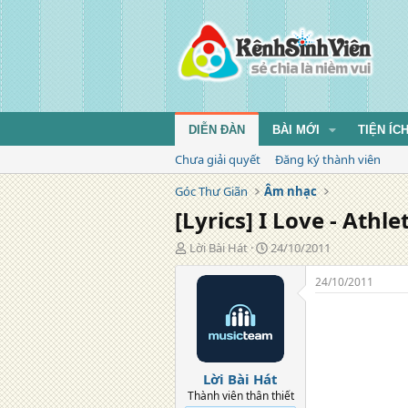
DIỄN ĐÀN
BÀI MỚI
TIỆN ÍC
Chưa giải quyết
Đăng ký thành viên
Góc Thư Giãn
Âm nhạc
[Lyrics] I Love - Athle
T
N
Lời Bài Hát
24/10/2011
á
g
c
à
24/10/2011
g
y
i
đ
ả
ă
n
g
Lời Bài Hát
Thành viên thân thiết