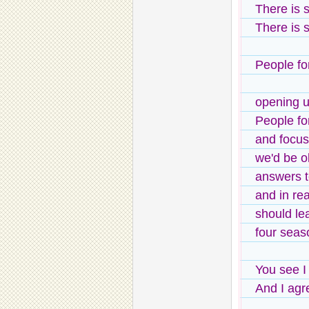
There is 
There is 
People fo
opening 
People fo
and focus
we'd be o
answers t
and in re
should lea
four seas
You see I
And I agr