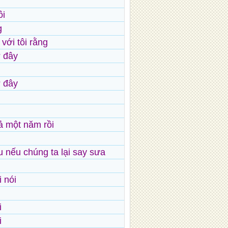
ôi
g
với tôi rằng
ở đây
ở đây
ả một năm rồi
 nếu chúng ta lại say sưa
 nói
i
i