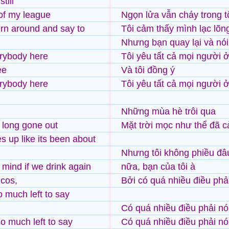
still
 of my league
Ngọn lửa vẫn cháy trong t
urn around and say to
Tôi cảm thấy mình lạc lõn
Nhưng bạn quay lại và nói 
erybody here
Tôi yêu tất cả mọi người 
ee
Và tôi đồng ý
erybody here
Tôi yêu tất cả mọi người 
Những mùa hè trôi qua
long gone out
Mặt trời mọc như thể đã c
 up like its been about
Nhưng tôi không phiều đâu
 mind if we drink again
nữa, bạn của tôi à
 cos,
Bởi có quá nhiều điều phải
o much left to say
Có quá nhiều điều phải nó
so much left to say
Có quá nhiều điều phải nó