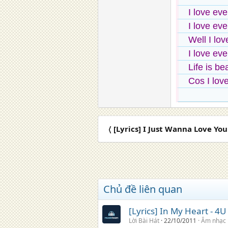
I love ev
I love ev
Well I lo
I love ev
Life is be
Cos I lov
〈 [Lyrics] I Just Wanna Love You
Chủ đề liên quan
[Lyrics] In My Heart - 4U
Lời Bài Hát
22/10/2011
Âm nhạc