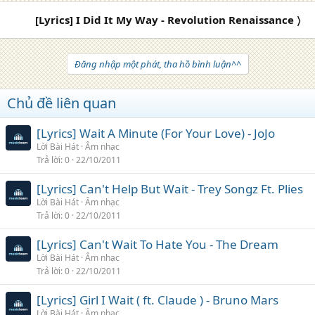
[Lyrics] I Did It My Way - Revolution Renaissance 〉
Đăng nhập một phát, tha hồ bình luận^^
Chủ đề liên quan
[Lyrics] Wait A Minute (For Your Love) - JoJo
Lời Bài Hát
Âm nhạc
Trả lời
0
22/10/2011
[Lyrics] Can't Help But Wait - Trey Songz Ft. Plies
Lời Bài Hát
Âm nhạc
Trả lời
0
22/10/2011
[Lyrics] Can't Wait To Hate You - The Dream
Lời Bài Hát
Âm nhạc
Trả lời
0
22/10/2011
[Lyrics] Girl I Wait ( ft. Claude ) - Bruno Mars
Lời Bài Hát
Âm nhạc