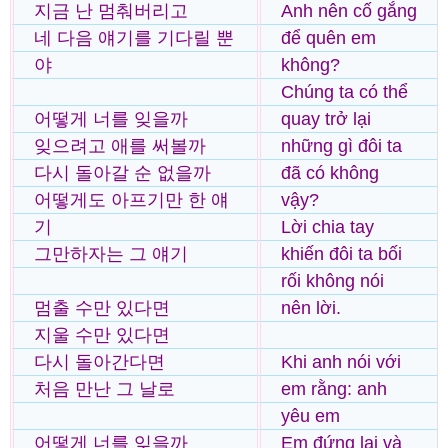
지금 난 멈춰버리고
Anh nên cố gắng
네 다음 얘기를 기다릴 뿐
để quên em
야
không?
Chúng ta có thể
어떻게 너를 잊을까
quay trở lại
잊으려고 애를 써볼까
những gì đôi ta
다시 돌아갈 순 없을까
đã có không
어떻게도 아프기만 한 얘
vậy?
기
Lời chia tay
그만하자는 그 얘기
khiến đôi ta bối
rối không nói
멈출 수만 있다면
nên lời.
지울 수만 있다면
다시 돌아간다면
Khi anh nói với
처음 만난 그 날로
em rằng: anh
yêu em
어떻게 너를 잊을까
Em đứng lại và