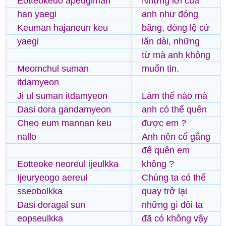
Eotteokedo apeugiman
Những lời của
han yaegi
anh như đóng
Keuman hajaneun keu
băng, dòng lệ cứ
yaegi
lăn dài, những
từ mà anh không
Meomchul suman
muốn tin.
itdamyeon
Ji ul suman itdamyeon
Làm thế nào mà
Dasi dora gandamyeon
anh có thể quên
Cheo eum mannan keu
được em ?
nallo
Anh nên cố gắng
để quên em
Eotteoke neoreul ijeulkka
không ?
Ijeuryeogo aereul
Chúng ta có thể
sseobolkka
quay trở lại
Dasi doragal sun
những gì đôi ta
eopseulkka
đã có không vậy