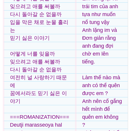
잊으려고 애를 써볼까
trái tim của anh
다시 돌아갈 순 없을까
tựa như muốn
입을 막은 채로 눈물 흘리
nổ tung vậy
는
Anh lặng im và
믿기 싫은 이야기
Đơn giản rằng
anh đang đợi
어떻게 너를 잊을까
chờ em lên
잊으려고 애를 써볼까
tiếng.
다시 돌아갈 순 없을까
여전히 널 사랑하기 때문
Làm thế nào mà
에
anh có thể quên
꿈에서라도 믿기 싫은 이
được em ?
야기
Anh nên cố gắng
hết mình để
===ROMANIZATION===
quên em không
Deutji marasseoya hal
?