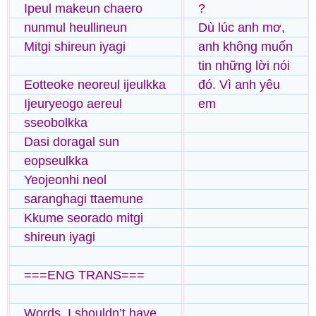
Ipeul makeun chaero
?
nunmul heullineun
Dù lúc anh mơ,
Mitgi shireun iyagi
anh không muốn
tin những lời nói
Eotteoke neoreul ijeulkka
đó. Vì anh yêu
Ijeuryeogo aereul
em
sseobolkka
Dasi doragal sun
eopseulkka
Yeojeonhi neol
saranghagi ttaemune
Kkume seorado mitgi
shireun iyagi
===ENG TRANS===
Words, I shouldn’t have