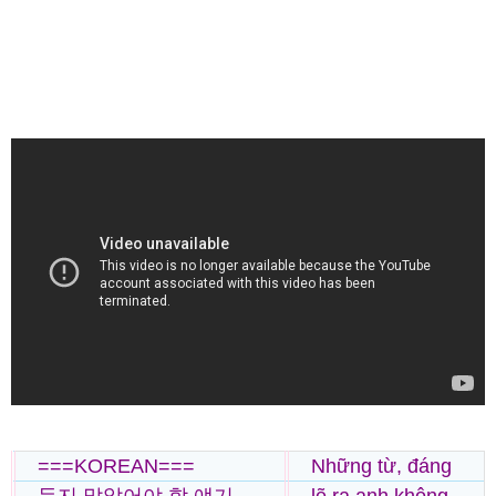
===KOREAN===
Những từ, đáng