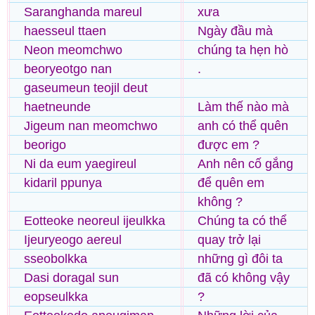
Saranghanda mareul
xưa
haesseul ttaen
Ngày đầu mà
Neon meomchwo
chúng ta hẹn hò
beoryeotgo nan
.
gaseumeun teojil deut
haetneunde
Làm thế nào mà
Jigeum nan meomchwo
anh có thể quên
beorigo
được em ?
Ni da eum yaegireul
Anh nên cố gắng
kidaril ppunya
để quên em
không ?
Eotteoke neoreul ijeulkka
Chúng ta có thể
Ijeuryeogo aereul
quay trở lại
sseobolkka
những gì đôi ta
Dasi doragal sun
đã có không vậy
eopseulkka
?