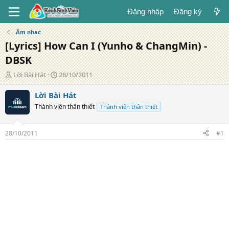
Đăng nhập
Đăng ký
Âm nhạc
[Lyrics] How Can I (Yunho & ChangMin) -
DBSK
T
N
Lời Bài Hát
28/10/2011
á
g
c
à
Lời Bài Hát
g
y
Thành viên thân thiết
Thành viên thân thiết
i
đ
ả
ă
n
28/10/2011
#1
g