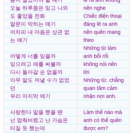
듣지 말았어야 할 얘기
lẽ ra anh không
오늘 하루쯤은 잊고 나와
nên nghe
도 좋았을 전화
Chiếc điện thoại
말문이 막히는 얘기
đáng lẽ ra anh
어차피 내 마음은 상관 없
nên quên mang
는 얘기
theo
Những từ làm
어떻게 너를 잊을까
anh bối rối
잊으려고 애를 써볼까
không nói nên
다시 돌아갈 순 없을까
lời
아무 말도 꺼낼 수가 없었
Những từ, chẳng
던
quan tâm cảm
우리 마지막 얘기
nhận nơi anh.
사랑한다 말을 했을 땐
Làm thế nào mà
넌 멈춰버렸고 난 가슴은
anh có thể quên
터질 듯 했는데
được em?