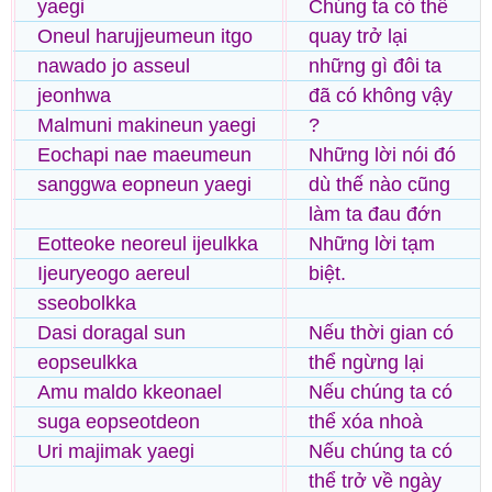
yaegi
Chúng ta có thể
Oneul harujjeumeun itgo
quay trở lại
nawado jo asseul
những gì đôi ta
jeonhwa
đã có không vậy
Malmuni makineun yaegi
?
Eochapi nae maeumeun
Những lời nói đó
sanggwa eopneun yaegi
dù thế nào cũng
làm ta đau đớn
Eotteoke neoreul ijeulkka
Những lời tạm
Ijeuryeogo aereul
biệt.
sseobolkka
Dasi doragal sun
Nếu thời gian có
eopseulkka
thể ngừng lại
Amu maldo kkeonael
Nếu chúng ta có
suga eopseotdeon
thể xóa nhoà
Uri majimak yaegi
Nếu chúng ta có
thể trở về ngày