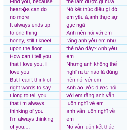
Find you, because
thể làm được gì nữa
heart�s can do
Nó kết thúc điều gì đó
no more
em yêu à,anh thực sự
It always ends up
gục ngã
to one thing
Anh nên nói với em
honey, still I kneel
rằng anh yêu em như
upon the floor
thế nào đây? Anh yêu
How can I tell you
em
that I love you, I
Nhưng anh không thể
love you
nghĩ ra từ nào là đúng
But I can't think of
nên nói với em
right words to say
Anh ao ước được nói
I long to tell you
với em rằng anh vẫn
that I'm always
luôn nghĩ về em
thinking of you
anh vẫn luôn nghĩ về
I'm always thinking
em
of you....
Nó vẫn luôn kết thúc