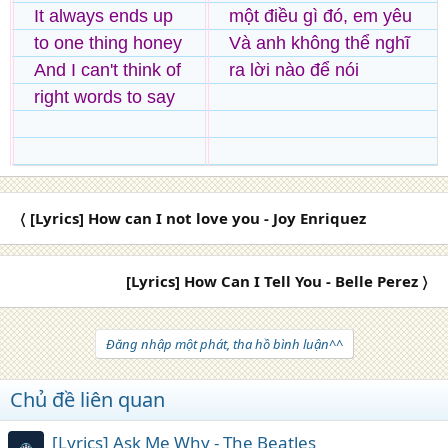
It always ends up
một điều gì đó, em yêu
to one thing honey
Và anh không thể nghĩ
And I can't think of
ra lời nào để nói
right words to say
〈 [Lyrics] How can I not love you - Joy Enriquez
[Lyrics] How Can I Tell You - Belle Perez 〉
Đăng nhập một phát, tha hồ bình luận^^
Chủ đề liên quan
[Lyrics] Ask Me Why - The Beatles