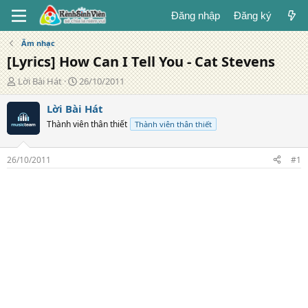
Đăng nhập
Đăng ký
Âm nhạc
[Lyrics] How Can I Tell You - Cat Stevens
T
N
Lời Bài Hát
26/10/2011
á
g
c
à
Lời Bài Hát
g
y
Thành viên thân thiết
Thành viên thân thiết
i
đ
ả
ă
n
26/10/2011
#1
g