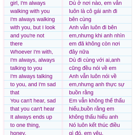
girl, I'm always
Dù ở nơi nào, em vẫn
walking with you
luôn là cô gái anh đi
I'm always walking
bên cùng
with you, but I look
Anh vẫn luôn đi bên
and you're not
em,nhưng khi anh nhìn
there
em đã không còn nơi
Whoever I'm with,
đây nữa
I'm always, always
Dù đi cùng với ai,anh
talking to you
cũng đều nói về em
I'm always talking
Anh vẫn luôn nói về
to you, and I'm sad
em,nhưng anh thực sự
that
buồn rằng
You can't hear, sad
Em vẫn không thể thấu
that you can't hear
hiểu,buồn rằng em
It always ends up
không thấu hiểu anh
to one thing,
Nó luôn kết thúc điều
honey,
gì đó, em yêu,