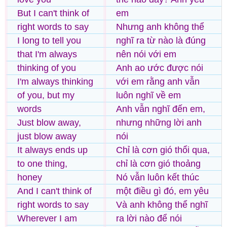
But I can't think of
em
right words to say
Nhưng anh không thể
I long to tell you
nghĩ ra từ nào là đúng
that I'm always
nên nói với em
thinking of you
Anh ao ước được nói
I'm always thinking
với em rằng anh vẫn
of you, but my
luôn nghĩ về em
words
Anh vẫn nghĩ đến em,
Just blow away,
nhưng những lời anh
just blow away
nói
It always ends up
Chỉ là cơn gió thổi qua,
to one thing,
chỉ là cơn gió thoảng
honey
Nó vẫn luôn kết thúc
And I can't think of
một điều gì đó, em yêu
right words to say
Và anh không thể nghĩ
Wherever I am
ra lời nào để nói