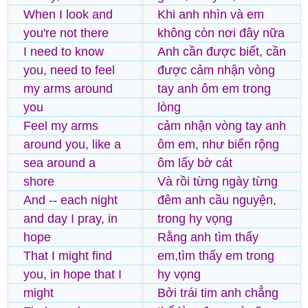
When I look and
Khi anh nhìn và em
you're not there
không còn nơi đây nữa
I need to know
Anh cần được biết, cần
you, need to feel
được cảm nhận vòng
my arms around
tay anh ôm em trong
you
lòng
Feel my arms
cảm nhận vòng tay anh
around you, like a
ôm em, như biển rộng
sea around a
ôm lấy bờ cát
shore
Và rồi từng ngày từng
And -- each night
đêm anh cầu nguyện,
and day I pray, in
trong hy vọng
hope
Rằng anh tìm thấy
That I might find
em,tìm thấy em trong
you, in hope that I
hy vọng
might
Bởi trái tim anh chẳng