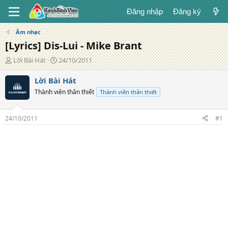
Đăng nhập
Đăng ký
Âm nhạc
[Lyrics] Dis-Lui - Mike Brant
T
N
Lời Bài Hát
24/10/2011
á
g
c
à
Lời Bài Hát
g
y
Thành viên thân thiết
Thành viên thân thiết
i
đ
ả
ă
n
24/10/2011
#1
g