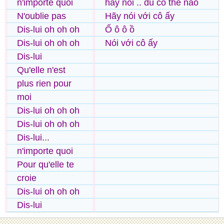
n'importe quoi
hãy nói .. dù có thế nào
N'oublie pas
Hãy nói với cô ấy
Dis-lui oh oh oh
Ố ô ô ồ
Dis-lui oh oh oh
Nói với cô ấy
Dis-lui
Qu'elle n'est
plus rien pour
moi
Dis-lui oh oh oh
Dis-lui oh oh oh
Dis-lui...
n'importe quoi
Pour qu'elle te
croie
Dis-lui oh oh oh
Dis-lui