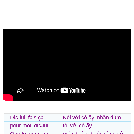
Dis-lui, fais ça
Nói với cô ấy, nhắn dùm
pour moi, dis-lui
tôi với cô ấy
Que le jour sans
ngày tháng thiếu vắng cô