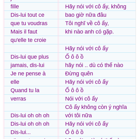
fille
Hãy nói với cô ấy, không
Dis-lui tout ce
bao giờ nữa đâu
que tu voudras
Tôi nghĩ về cô ấy,
Mais il faut
khi nào anh có gặp.
qu'elle te croie
Hãy nói với cô ấy
Dis-lui que plus
Ố ô ô ồ
jamais, dis-lui
hãy nói .. dù có thế nào
Je ne pense à
Đừng quên
elle
Hãy nói với cô ấy
Quand tu la
Ố ô ô ồ
verras
Nói với cô ấy
Cô ấy không còn ý nghĩa
Dis-lui oh oh oh
với tôi nữa
Dis-lui oh oh oh
Hãy nói với cô ấy
Dis-lui...
Ố ô ô ồ