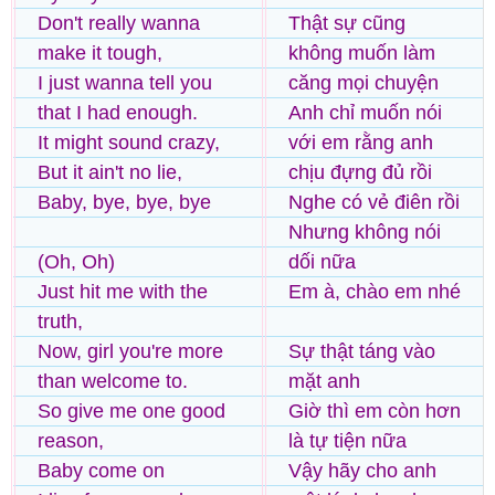
Don't really wanna
Thật sự cũng
make it tough,
không muốn làm
I just wanna tell you
căng mọi chuyện
that I had enough.
Anh chỉ muốn nói
It might sound crazy,
với em rằng anh
But it ain't no lie,
chịu đựng đủ rồi
Baby, bye, bye, bye
Nghe có vẻ điên rồi
Nhưng không nói
(Oh, Oh)
dối nữa
Just hit me with the
Em à, chào em nhé
truth,
Now, girl you're more
Sự thật táng vào
than welcome to.
mặt anh
So give me one good
Giờ thì em còn hơn
reason,
là tự tiện nữa
Baby come on
Vậy hãy cho anh