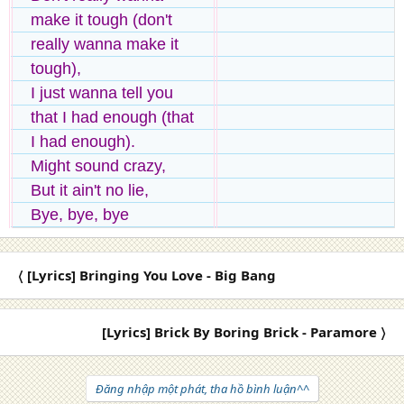
make it tough (don't
really wanna make it
tough),
I just wanna tell you
that I had enough (that
I had enough).
Might sound crazy,
But it ain't no lie,
Bye, bye, bye
〈 [Lyrics] Bringing You Love - Big Bang
[Lyrics] Brick By Boring Brick - Paramore 〉
Đăng nhập một phát, tha hồ bình luận^^