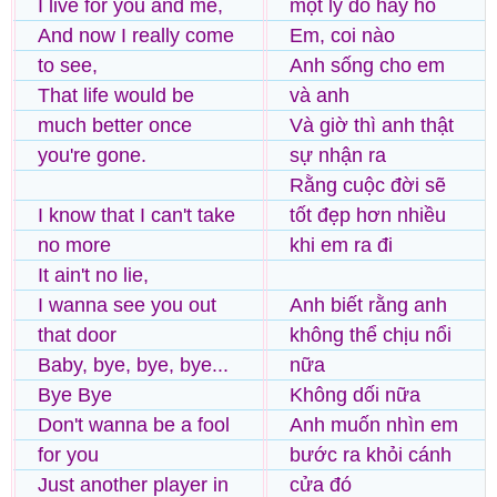
I live for you and me,
một lý do hay ho
And now I really come
Em, coi nào
to see,
Anh sống cho em
That life would be
và anh
much better once
Và giờ thì anh thật
you're gone.
sự nhận ra
Rằng cuộc đời sẽ
I know that I can't take
tốt đẹp hơn nhiều
no more
khi em ra đi
It ain't no lie,
I wanna see you out
Anh biết rằng anh
that door
không thể chịu nổi
Baby, bye, bye, bye...
nữa
Bye Bye
Không dối nữa
Don't wanna be a fool
Anh muốn nhìn em
for you
bước ra khỏi cánh
Just another player in
cửa đó