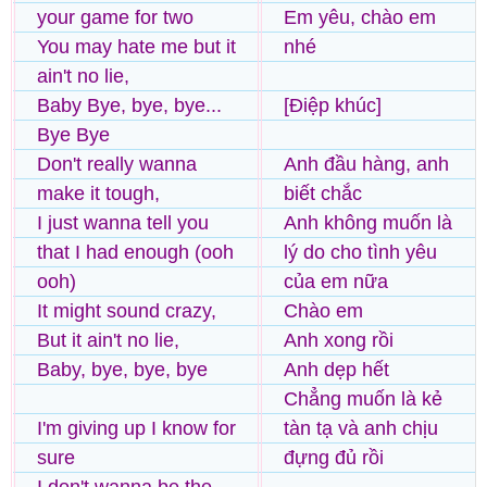
your game for two
Em yêu, chào em
You may hate me but it
nhé
ain't no lie,
Baby Bye, bye, bye...
[Điệp khúc]
Bye Bye
Don't really wanna
Anh đầu hàng, anh
make it tough,
biết chắc
I just wanna tell you
Anh không muốn là
that I had enough (ooh
lý do cho tình yêu
ooh)
của em nữa
It might sound crazy,
Chào em
But it ain't no lie,
Anh xong rồi
Baby, bye, bye, bye
Anh dẹp hết
Chẳng muốn là kẻ
I'm giving up I know for
tàn tạ và anh chịu
sure
đựng đủ rồi