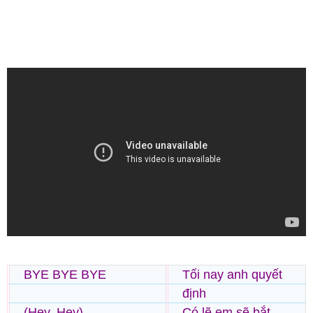
BYE BYE BYE
Tối nay anh quyết
định
(Hey, Hey)
Có lẽ em sẽ bắt