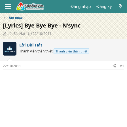
Đăng nhập
Đăng ký
Âm nhạc
[Lyrics] Bye Bye Bye - N'sync
T
N
Lời Bài Hát
22/10/2011
á
g
c
à
Lời Bài Hát
g
y
Thành viên thân thiết
Thành viên thân thiết
i
đ
ả
ă
n
22/10/2011
#1
g