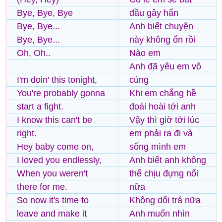
Bye, Bye, Bye
đầu gây hấn
Bye, Bye...
Anh biết chuyện
Bye, Bye...
này không ổn rồi
Oh, Oh..
Nào em
Anh đã yêu em vô
I'm doin' this tonight,
cùng
You're probably gonna
Khi em chẳng hề
start a fight.
đoái hoài tới anh
I know this can't be
Vậy thì giờ tới lúc
right.
em phải ra đi và
Hey baby come on,
sống mình em
I loved you endlessly,
Anh biết anh không
When you weren't
thể chịu đựng nổi
there for me.
nữa
So now it's time to
Không dối trá nữa
leave and make it
Anh muốn nhìn