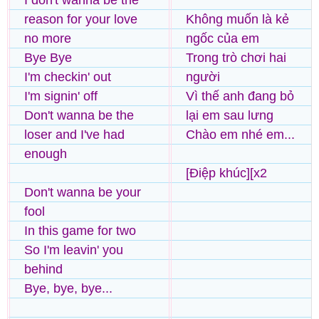
I don't wanna be the
reason for your love
Không muốn là kẻ
no more
ngốc của em
Bye Bye
Trong trò chơi hai
I'm checkin' out
người
I'm signin' off
Vì thế anh đang bỏ
Don't wanna be the
lại em sau lưng
loser and I've had
Chào em nhé em...
enough
[Điệp khúc][x2
Don't wanna be your
fool
In this game for two
So I'm leavin' you
behind
Bye, bye, bye...