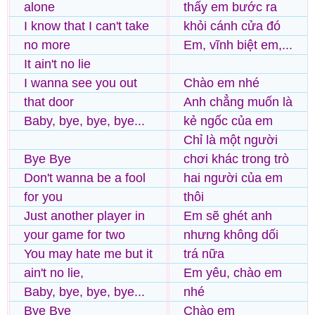
alone
thấy em bước ra
I know that I can't take
khỏi cánh cửa đó
no more
Em, vĩnh biệt em,...
It ain't no lie
I wanna see you out
Chào em nhé
that door
Anh chẳng muốn là
Baby, bye, bye, bye...
kẻ ngốc của em
Chỉ là một người
Bye Bye
chơi khác trong trò
Don't wanna be a fool
hai người của em
for you
thôi
Just another player in
Em sẽ ghét anh
your game for two
nhưng không dối
You may hate me but it
trá nữa
ain't no lie,
Em yêu, chào em
Baby, bye, bye, bye...
nhé
Bye Bye
Chào em