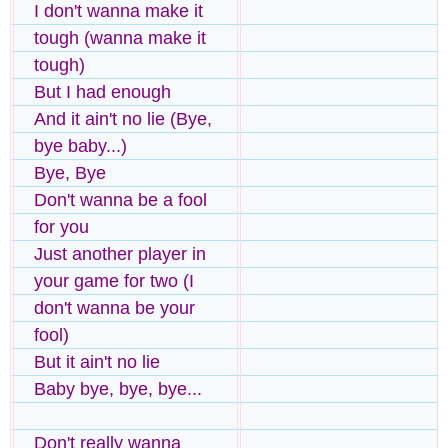
I don't wanna make it
tough (wanna make it
tough)
But I had enough
And it ain't no lie (Bye,
bye baby...)
Bye, Bye
Don't wanna be a fool
for you
Just another player in
your game for two (I
don't wanna be your
fool)
But it ain't no lie
Baby bye, bye, bye...
Don't really wanna