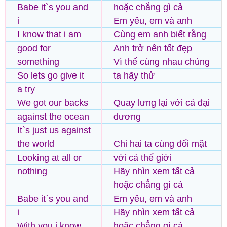
Babe it`s you and
hoặc chẳng gì cả
i
Em yêu, em và anh
I know that i am
Cùng em anh biết rằng
good for
Anh trở nên tốt đẹp
something
Vì thế cùng nhau chúng
So lets go give it
ta hãy thử
a try
We got our backs
Quay lưng lại với cả đại
against the ocean
dương
It`s just us against
the world
Chỉ hai ta cùng đối mặt
Looking at all or
với cả thế giới
nothing
Hãy nhìn xem tất cả
hoặc chẳng gì cả
Babe it`s you and
Em yêu, em và anh
i
Hãy nhìn xem tất cả
With you i know
hoặc chẳng gì cả