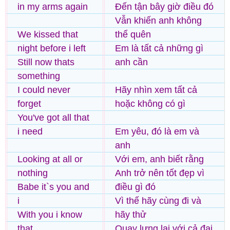
in my arms again
Đến tận bây giờ điều đó
Vẫn khiến anh không
We kissed that
thể quên
night before i left
Em là tất cả những gì
Still now thats
anh cần
something
I could never
Hãy nhìn xem tất cả
forget
hoặc không có gì
You've got all that
i need
Em yêu, đó là em và
anh
Looking at all or
Với em, anh biết rằng
nothing
Anh trở nên tốt đẹp vì
Babe it`s you and
điều gì đó
i
Vì thế hãy cùng đi và
With you i know
hãy thử
that
Quay lưng lại với cả đại