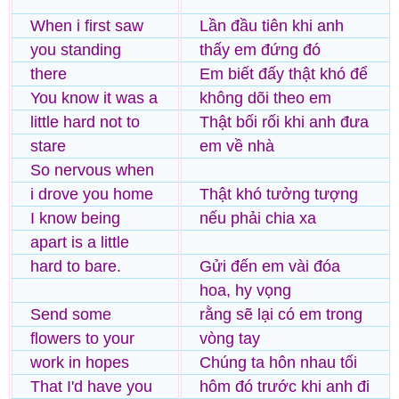
When i first saw
Lần đầu tiên khi anh
you standing
thấy em đứng đó
there
Em biết đấy thật khó để
You know it was a
không dõi theo em
little hard not to
Thật bối rối khi anh đưa
stare
em về nhà
So nervous when
i drove you home
Thật khó tưởng tượng
I know being
nếu phải chia xa
apart is a little
hard to bare.
Gửi đến em vài đóa
hoa, hy vọng
Send some
rằng sẽ lại có em trong
flowers to your
vòng tay
work in hopes
Chúng ta hôn nhau tối
That I'd have you
hôm đó trước khi anh đi