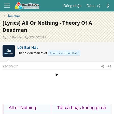
Đăng nhập
Đăng ký
Âm nhạc
[Lyrics] All Or Nothing - Theory Of A
Deadman
T
N
Lời Bài Hát
22/10/2011
á
g
c
à
Lời Bài Hát
g
y
Thành viên thân thiết
Thành viên thân thiết
i
đ
ả
ă
n
22/10/2011
#1
g
▶️
All or Nothing
Tất cả hoặc không gì cả