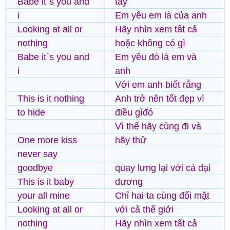
Babe it`s you and
tay
i
Em yêu em là của anh
Looking at all or
Hãy nhìn xem tất cả
nothing
hoặc không có gì
Babe it`s you and
Em yêu đó là em và
i
anh
Với em anh biết rằng
This is it nothing
Anh trở nên tốt đẹp vì
to hide
điều gìđó
Vì thế hãy cùng đi và
One more kiss
hãy thử
never say
goodbye
quay lưng lại với cả đại
This is it baby
dương
your all mine
Chỉ hai ta cùng đối mặt
Looking at all or
với cả thế giới
nothing
Hãy nhìn xem tất cả