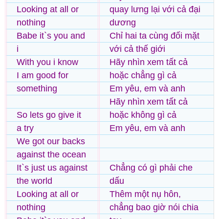
Looking at all or
quay lưng lại với cả đại
nothing
dương
Babe it`s you and
Chỉ hai ta cùng đối mặt
i
với cả thế giới
With you i know
Hãy nhìn xem tất cả
I am good for
hoặc chẳng gì cả
something
Em yêu, em và anh
Hãy nhìn xem tất cả
So lets go give it
hoặc không gì cả
a try
Em yêu, em và anh
We got our backs
against the ocean
It`s just us against
Chẳng có gì phải che
the world
dấu
Looking at all or
Thêm một nụ hôn,
nothing
chẳng bao giờ nói chia