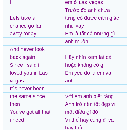
i
em ở Las Vegas
Trước đó anh chưa
Lets take a
từng có được cảm giác
chance go far
như vậy
away today
Em là tất cả những gì
anh muốn
And never look
back again
Hãy nhìn xem tất cả
Since i said i
hoặc không có gì
loved you in Las
Em yêu đó là em và
vegas
anh
It`s never been
the same since
Với em anh biết rằng
then
Anh trở nên tốt đẹp vì
You've got all that
một điều gì đó
i need
Vì thế hãy cùng đi và
hãy thử