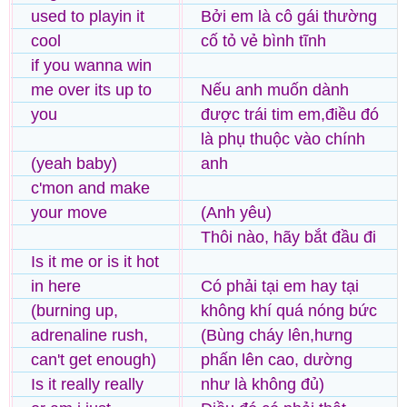
used to playin it
Bởi em là cô gái thường
cool
cố tỏ vẻ bình tĩnh
if you wanna win
me over its up to
Nếu anh muốn dành
you
được trái tim em,điều đó
là phụ thuộc vào chính
(yeah baby)
anh
c'mon and make
your move
(Anh yêu)
Thôi nào, hãy bắt đầu đi
Is it me or is it hot
in here
Có phải tại em hay tại
(burning up,
không khí quá nóng bức
adrenaline rush,
(Bùng cháy lên,hưng
can't get enough)
phấn lên cao, dường
Is it really really
như là không đủ)