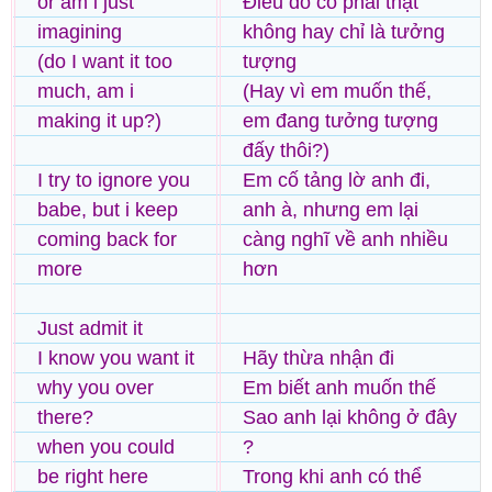
or am i just
Điều đó có phải thật
imagining
không hay chỉ là tưởng
(do I want it too
tượng
much, am i
(Hay vì em muốn thế,
making it up?)
em đang tưởng tượng
đấy thôi?)
I try to ignore you
Em cố tảng lờ anh đi,
babe, but i keep
anh à, nhưng em lại
coming back for
càng nghĩ về anh nhiều
more
hơn
Just admit it
I know you want it
Hãy thừa nhận đi
why you over
Em biết anh muốn thế
there?
Sao anh lại không ở đây
when you could
?
be right here
Trong khi anh có thể