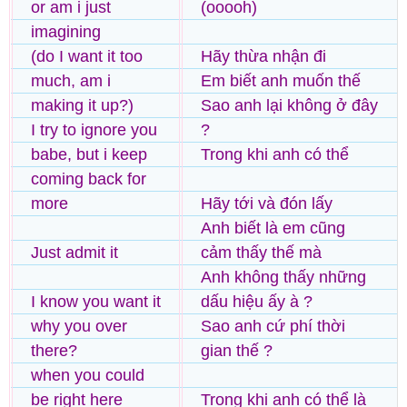
or am i just
(ooooh)
imagining
(do I want it too
Hãy thừa nhận đi
much, am i
Em biết anh muốn thế
making it up?)
Sao anh lại không ở đây
I try to ignore you
?
babe, but i keep
Trong khi anh có thể
coming back for
more
Hãy tới và đón lấy
Anh biết là em cũng
Just admit it
cảm thấy thế mà
Anh không thấy những
I know you want it
dấu hiệu ấy à ?
why you over
Sao anh cứ phí thời
there?
gian thế ?
when you could
be right here
Trong khi anh có thể là