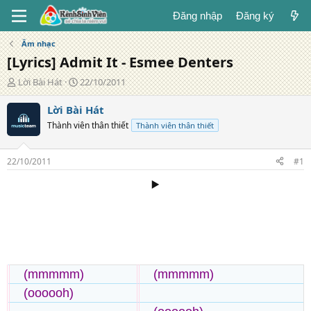
Đăng nhập
Đăng ký
Âm nhạc
[Lyrics] Admit It - Esmee Denters
T
N
Lời Bài Hát
22/10/2011
á
g
c
à
Lời Bài Hát
g
y
Thành viên thân thiết
Thành viên thân thiết
i
đ
ả
ă
n
22/10/2011
#1
g
▶️
(mmmmm)
(mmmmm)
(oooooh)