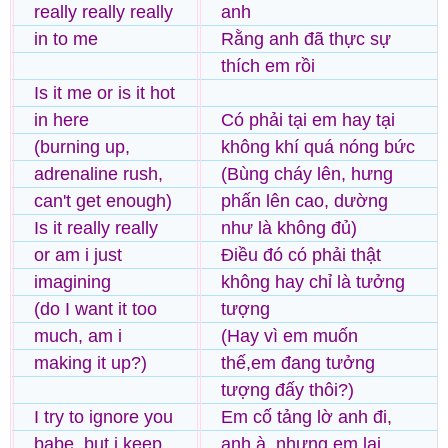
really really really
anh
in to me
Rằng anh đã thực sự
thích em rồi
Is it me or is it hot
in here
Có phải tại em hay tại
(burning up,
không khí quá nóng bức
adrenaline rush,
(Bùng cháy lên, hưng
can't get enough)
phấn lên cao, dường
Is it really really
như là không đủ)
or am i just
Điều đó có phải thật
imagining
không hay chỉ là tưởng
(do I want it too
tượng
much, am i
(Hay vì em muốn
making it up?)
thế,em đang tưởng
tượng đấy thôi?)
I try to ignore you
Em cố tảng lờ anh đi,
babe, but i keep
anh à, nhưng em lại