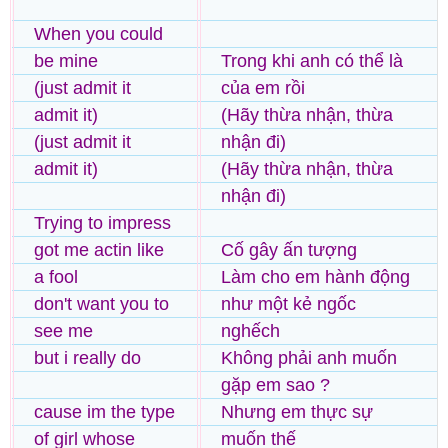
When you could
be mine
Trong khi anh có thể là
(just admit it
của em rồi
admit it)
(Hãy thừa nhận, thừa
(just admit it
nhận đi)
admit it)
(Hãy thừa nhận, thừa
nhận đi)
Trying to impress
got me actin like
Cố gây ấn tượng
a fool
Làm cho em hành động
don't want you to
như một kẻ ngốc
see me
nghếch
but i really do
Không phải anh muốn
gặp em sao ?
cause im the type
Nhưng em thực sự
of girl whose
muốn thế