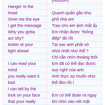
(oooooh)
Hangin' in the
hood
Quanh quẩn gần khu
Givin me the eye
phố nhà em
I get the message
Trao cho em ánh mắt ấy
Why you gotta
Em nhận được "thông
act shy?
điệp" đó rồi
lookin at your
Tại sao anh phải vờ
light ahead
nhút nhát như thế ?
Chỉ cần nhìn thoáng thôi
I can read your
Em đã có thể đọc được
mind
suy nghĩ của anh
you really want it
Anh thực sự muốn như
bad
thế lắm rồi í
i can tell by the
look on your face
Em có thể đoán ra ngay
that your really
khi nhìn vào nét mặt