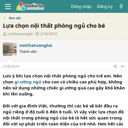
Đăng nhập
Đăng ký
Rao vặt
Lựa chọn nội thất phòng ngủ cho bé
T
N
noithatuonglai
27/8/2019
á
g
c
à
noithatuonglai
g
y
Thành viên
i
đ
ả
ă
n
27/8/2019
#1
g
Lưu ý khi lựa chọn nội thất phòng ngủ cho trẻ em. Nên
chọn
gi.ường ngủ
cho con có chiều cao phù hợp, không
nên sử dụng những chiếc gi.ường quá cao gây khó khăn
khi lên xuống.
Đối với gia đình Việt, thường thì các bé sẽ bắt đầu ra
ngủ riêng ở độ tuổi 6 đến 8 tuổi. Vì vậy việc lựa chọn đồ
nội thất trong phòng ngủ của bé là hết sức quan trọng
đối với sự phát triển toàn diện của trẻ nhỏ. Hơn hết các