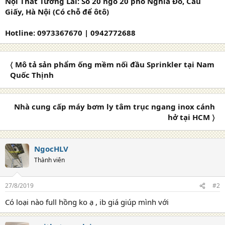
Nội Thất Tương Lai: Số 20 ngõ 20 phố Nghĩa Đô, Cầu
Giấy, Hà Nội (Có chỗ để ôtô)
Hotline: 0973367670 | 0942772688
〈 Mô tả sản phẩm ống mềm nối đầu Sprinkler tại Nam
Quốc Thịnh
Nhà cung cấp máy bơm ly tâm trục ngang inox cánh
hở tại HCM 〉
NgocHLV
Thành viên
27/8/2019
#2
Có loại nào full hồng ko ạ , ib giá giúp mình với