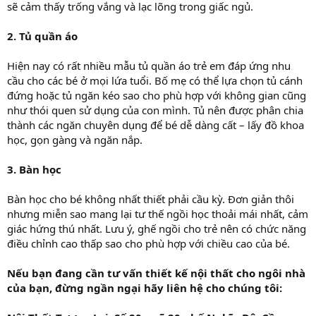
sẽ cảm thấy trống vắng và lạc lõng trong giấc ngủ.
2. Tủ quần áo
Hiện nay có rất nhiều mẫu tủ quần áo trẻ em đáp ứng nhu
cầu cho các bé ở mọi lứa tuổi. Bố mẹ có thể lựa chọn tủ cánh
đứng hoặc tủ ngăn kéo sao cho phù hợp với không gian cũng
như thói quen sử dụng của con mình. Tủ nên được phân chia
thành các ngăn chuyên dụng để bé dễ dàng cất – lấy đồ khoa
học, gọn gàng và ngăn nắp.
3. Bàn học
Bàn học cho bé không nhất thiết phải cầu kỳ. Đơn giản thôi
nhưng miễn sao mang lại tư thế ngồi học thoải mái nhất, cảm
giác hứng thú nhất. Lưu ý, ghế ngồi cho trẻ nên có chức năng
điều chỉnh cao thấp sao cho phù hợp với chiều cao của bé.
Nếu bạn đang cần tư vấn thiết kế nội thất cho ngôi nhà
của bạn, đừng ngần ngại hãy liên hệ cho chúng tôi: