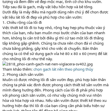
tượng và đem đến vẻ đẹp mộc mạc, tình cờ cho khu vườn.
Tiếp sau đá là gạch, mấy vật liệu hỗn hợp và bê tông.
Dưới đây là mấy điều mà người dùng nên chú ý để chọn được
vật liệu lát lối đi đẹp và phù hợp cho sân vườn:
1. Chiều rộng của lối đi
Việc thiết kế lối đi to hay nhỏ, rộng hay hẹp phụ thuộc vào ý
thích của bạn, nếu bạn muốn mọi bước chân của bạn nhanh
hơn, không bị cản trở bởi điều gì thì cứ tạo một lối đi thẳng
tắp không gập ghềnh. Chúng ta chưa nên chọn đá vì chúng
chưa bằng phẳng, gây khó cho việc di chuyển. Bản thân
chúng ta có thể sử dụng gạch vỉa hè 80 x 80 x 60 (mm) để lát
cho những lối đi như thế này.
Tham khảo thêm:
chọn gạch lát nền theo phong thủy
2. Phong cách sân vườn
Muốn có được những lối đi sân vườn đẹp, phù hợp bản thân
chúng ta phải xác định được phong cách thiết kế sân vườn mà
mình đang hướng đến. Phong cách của lối đi phải phù hợp
với phong cách sân vườn, có như vậy chúng mới vui nhộn
hòa và hòa hợp và nhau. Nếu sân vườn được thiết kế theo xu
hướng hiện đại thì lối đi của bạn cũng cần phải biểu hiện sự
thanh lịch, thẳng tắp để đồng bộ cùng nhau.