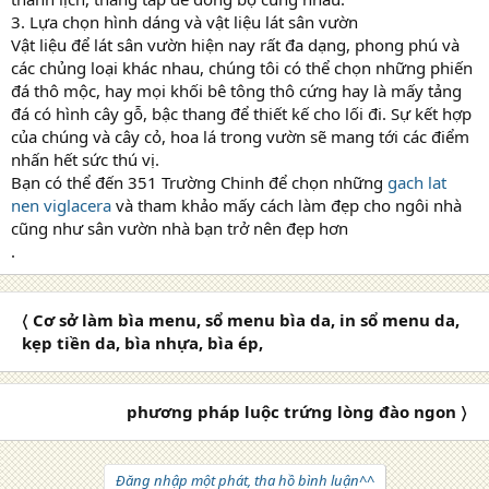
3. Lựa chọn hình dáng và vật liệu lát sân vườn
Vật liệu để lát sân vườn hiện nay rất đa dạng, phong phú và
các chủng loại khác nhau, chúng tôi có thể chọn những phiến
đá thô mộc, hay mọi khối bê tông thô cứng hay là mấy tảng
đá có hình cây gỗ, bậc thang để thiết kế cho lối đi. Sự kết hợp
của chúng và cây cỏ, hoa lá trong vườn sẽ mang tới các điểm
nhấn hết sức thú vị.
Bạn có thể đến 351 Trường Chinh để chọn những
gach lat
nen viglacera
và tham khảo mấy cách làm đẹp cho ngôi nhà
cũng như sân vườn nhà bạn trở nên đẹp hơn
.
〈 Cơ sở làm bìa menu, sổ menu bìa da, in sổ menu da,
kẹp tiền da, bìa nhựa, bìa ép,
phương pháp luộc trứng lòng đào ngon 〉
Đăng nhập một phát, tha hồ bình luận^^