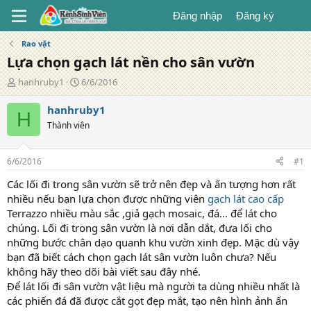
Đăng nhập
Đăng ký
Rao vặt
Lựa chọn gạch lát nền cho sân vườn
T
N
hanhruby1
6/6/2016
á
g
c
à
hanhruby1
H
g
y
Thành viên
i
đ
ả
ă
n
6/6/2016
#1
g
Các lối đi trong sân vườn sẽ trở nên đẹp và ấn tượng hơn rất
nhiều nếu bạn lựa chọn được những viên
gạch lát cao cấp
Terrazzo nhiều màu sắc ,giả gạch mosaic, đá… để lát cho
chúng. Lối đi trong sân vườn là nơi dẫn dắt, đưa lối cho
những bước chân dạo quanh khu vườn xinh đẹp. Mặc dù vậy
bạn đã biết cách chọn gạch lát sân vườn luôn chưa? Nếu
không hãy theo dõi bài viết sau đây nhé.
Để lát lối đi sân vườn vật liệu mà người ta dùng nhiều nhất là
các phiến đá đã được cắt gọt đẹp mắt, tạo nên hình ảnh ấn