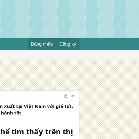
Đăng nhập
Đăng ký
#1
n xuất tại Việt Nam với giá tốt,
 hành tốt
hể tìm thấy trên thị