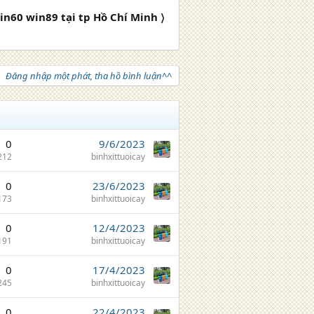
in60 win89 tại tp Hồ Chí Minh 〉
Đăng nhập một phát, tha hồ bình luận^^
0
9/6/2023
212
binhxittuoicay
0
23/6/2023
173
binhxittuoicay
0
12/4/2023
191
binhxittuoicay
0
17/4/2023
245
binhxittuoicay
0
22/4/2023