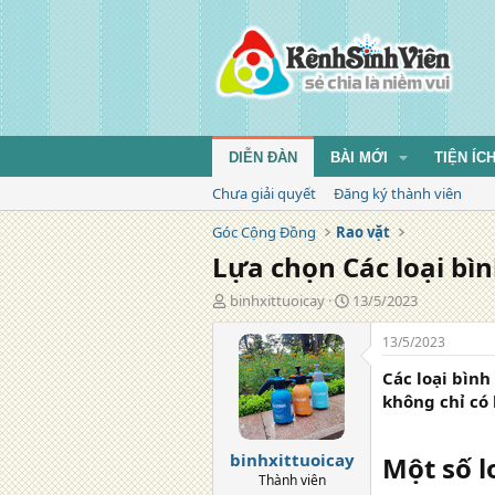
DIỄN ĐÀN
BÀI MỚI
TIỆN ÍC
Chưa giải quyết
Đăng ký thành viên
Góc Cộng Đồng
Rao vặt
Lựa chọn Các loại bì
T
N
binhxittuoicay
13/5/2023
á
g
c
à
13/5/2023
g
y
Các loại bình
i
đ
ả
ă
không chỉ có
n
g
binhxittuoicay
Một số l
Thành viên