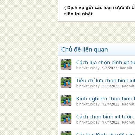
〈 Dịch vụ gửi các loại rượu đi
tiện lợi nhất
Chủ đề liên quan
Cách lựa chọn bình xịt tư
binhxittuoicay
9/6/2023
Rao vặt
Tiêu chí lựa chọn bình xị
binhxittuoicay
23/6/2023
Rao vặt
Kinh nghiệm chọn bình tư
binhxittuoicay
12/4/2023
Rao vặt
Cách chọn bình xịt tưới 
binhxittuoicay
17/4/2023
Rao vặt
Các loại Bình xịt tưới câ