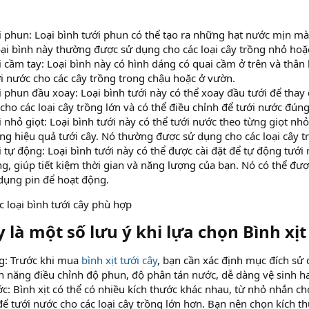
i phun: Loại bình tưới phun có thể tạo ra những hạt nước mịn m
oại bình này thường được sử dụng cho các loại cây trồng nhỏ hoặ
i cầm tay: Loại bình này có hình dáng có quai cầm ở trên và thân 
i nước cho các cây trồng trong chậu hoặc ở vườn.
i phun đầu xoay: Loại bình tưới này có thể xoay đầu tưới để thay
ho các loại cây trồng lớn và có thể điều chỉnh để tưới nước đúng v
 nhỏ giọt: Loại bình tưới này có thể tưới nước theo từng giọt nhỏ
ng hiệu quả tưới cây. Nó thường được sử dụng cho các loại cây t
 tự động: Loại bình tưới này có thể được cài đặt để tự động tưới 
g, giúp tiết kiệm thời gian và năng lượng của bạn. Nó có thể đượ
dụng pin để hoạt động.
 là một số lưu ý khi lựa chọn Bình xịt​
g: Trước khi mua
bình xịt tưới cây
, bạn cần xác định mục đích sử
ính năng điều chỉnh độ phun, độ phân tán nước, dễ dàng vệ sinh ha
ớc: Bình xịt có thể có nhiều kích thước khác nhau, từ nhỏ nhắn ch
để tưới nước cho các loại cây trồng lớn hơn. Bạn nên chọn kích th