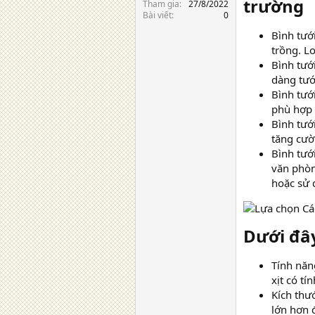
trường​
Tham gia
27/8/2022
Bài viết
0
Bình tướ
trồng. L
Bình tướ
dàng tướ
Bình tướ
phù hợp c
Bình tưới
tăng cườ
Bình tưới
văn phòn
hoặc sử 
Dưới đây
Tính năn
xịt có t
Kích thư
lớn hơn 