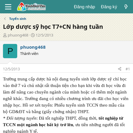
Đăng nhập
Đăng ký
Tuyển sinh
Lớp dược sỹ học T7+CN hàng tuần
T
N
phuong468
12/5/2013
á
g
c
à
phuong468
P
g
y
Thành viên
i
đ
ả
ă
n
12/5/2013
#1
g
Trường trung cấp dược hà nội đang tuyển sinh lớp dược sỹ chỉ học
vào thứ 7 và chủ nhật rất thuận tiện cho bạn khi vừa đi học vừa đi
làm để nâng cao chuyên ngành của mình hoặc có thêm một ngành
nghề khác. Trường đang có nhiều chương trình ưu đãi cho học viên
nhập học. Hồ sơ xét tuyển: Phiếu tuyển sinh TCCN theo mẫu của
bộ GD&ĐT và bằng (giấy chứng nhận) THPT.
*
Đối tượng tuyển
: Đã tốt nghiệp THPT, đồng thời,
tốt nghiệp từ
TCCN một ngành học bất kỳ trở lên
, ưu tiên những người đã tốt
nghiệp ngành Y tế.