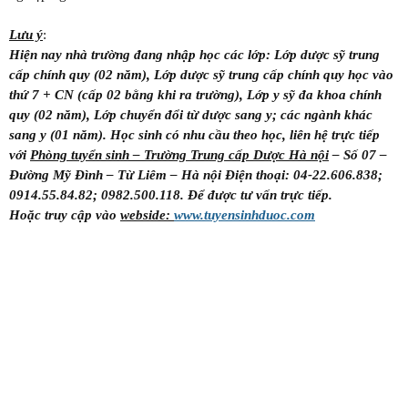
Lưu ý
:
Hiện nay nhà trường đang nhập học các lớp: Lớp dược sỹ trung
cấp chính quy (02 năm), Lớp dược sỹ trung cấp chính quy học vào
thứ 7 + CN (cấp 02 bằng khi ra trường), Lớp y sỹ đa khoa chính
quy (02 năm), Lớp chuyển đổi từ dược sang y; các ngành khác
sang y (01 năm). Học sinh có nhu cầu theo học, liên hệ trực tiếp
với
Phòng tuyển sinh – Trường Trung cấp Dược Hà nội
– Số 07 –
Đường Mỹ Đình – Từ Liêm – Hà nội Điện thoại: 04-22.606.838;
0914.55.84.82; 0982.500.118. Để được tư vấn trực tiếp.
Hoặc truy cập vào
webside:
www.tuyensinhduoc.com
Tuyển sinh Y Dược học tại hà nội, Cao đẳng dược học ngoài giờ,
Học Liên thông cao đẳng dược tại hà nội, Học Liên thông cao đẳng
Y Dược học buổi tối, Học Y Dược ngoài giờ, Trung cấp Dược hà nội
tuyển sinh, tuyển sinh dược, Học DượcHọc Y dượcThông tin, Y
DượcTrung cấp y Dược Hà nội,Cao dẳng dược hà nội,Cao đẳng y
dược liên thông học ngoài giờ, tuyển sinh dược, tuyển sinh, tuyển
sinh dược hà nội, tuyển sinh y dược, tuyen sinh y duoc hoc tai ha
noi, cao dang duoc hoc ngoai gio, hoc lien thong cao dang duoc tai