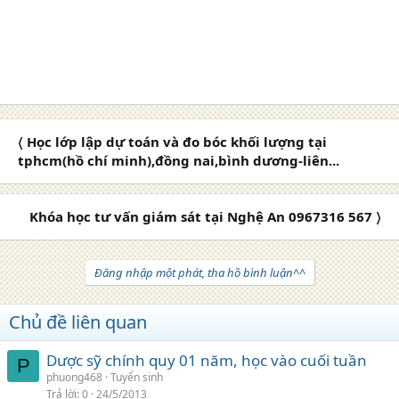
ha noi, hoc lien thong cao dang y duoc hoc buoi to, hoc y duoc
ngoai gio, trung cao duoc ha noi tuyen sinh, tuyen sinh duoc, tuyen
sinh, tuyen sinh duoc ha noi, tuyen sinh y duoc
〈 Học lớp lập dự toán và đo bóc khối lượng tại
tphcm(hồ chí minh),đồng nai,bình dương-liên...
Khóa học tư vấn giám sát tại Nghệ An 0967316 567 〉
Đăng nhập một phát, tha hồ bình luận^^
Chủ đề liên quan
Dược sỹ chính quy 01 năm, học vào cuối tuần
P
phuong468
Tuyển sinh
Trả lời
0
24/5/2013