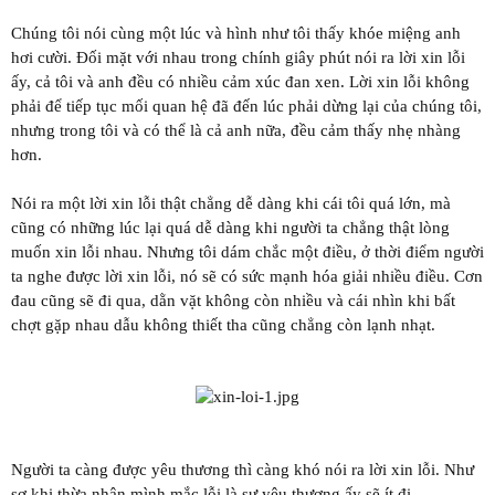
Chúng tôi nói cùng một lúc và hình như tôi thấy khóe miệng anh
hơi cười. Đối mặt với nhau trong chính giây phút nói ra lời xin lỗi
ấy, cả tôi và anh đều có nhiều cảm xúc đan xen. Lời xin lỗi không
phải để tiếp tục mối quan hệ đã đến lúc phải dừng lại của chúng tôi,
nhưng trong tôi và có thể là cả anh nữa, đều cảm thấy nhẹ nhàng
hơn.
Nói ra một lời xin lỗi thật chẳng dễ dàng khi cái tôi quá lớn, mà
cũng có những lúc lại quá dễ dàng khi người ta chẳng thật lòng
muốn xin lỗi nhau. Nhưng tôi dám chắc một điều, ở thời điểm người
ta nghe được lời xin lỗi, nó sẽ có sức mạnh hóa giải nhiều điều. Cơn
đau cũng sẽ đi qua, dằn vặt không còn nhiều và cái nhìn khi bất
chợt gặp nhau dẫu không thiết tha cũng chẳng còn lạnh nhạt.
Người ta càng được yêu thương thì càng khó nói ra lời xin lỗi. Như
sợ khi thừa nhận mình mắc lỗi là sự yêu thương ấy sẽ ít đi.