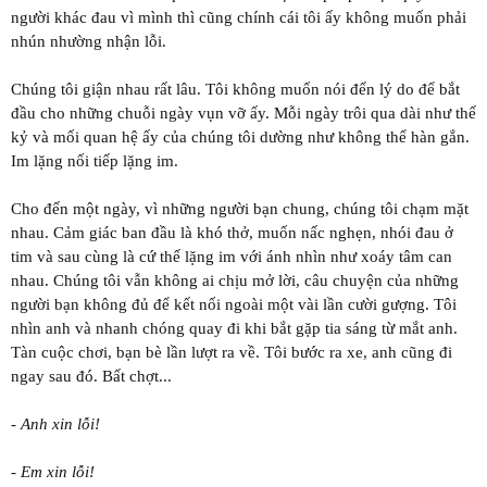
người khác đau vì mình thì cũng chính cái tôi ấy không muốn phải
nhún nhường nhận lỗi.
Chúng tôi giận nhau rất lâu. Tôi không muốn nói đến lý do để bắt
đầu cho những chuỗi ngày vụn vỡ ấy. Mỗi ngày trôi qua dài như thế
kỷ và mối quan hệ ấy của chúng tôi dường như không thể hàn gắn.
Im lặng nối tiếp lặng im.
Cho đến một ngày, vì những người bạn chung, chúng tôi chạm mặt
nhau. Cảm giác ban đầu là khó thở, muốn nấc nghẹn, nhói đau ở
tim và sau cùng là cứ thế lặng im với ánh nhìn như xoáy tâm can
nhau. Chúng tôi vẫn không ai chịu mở lời, câu chuyện của những
người bạn không đủ để kết nối ngoài một vài lần cười gượng. Tôi
nhìn anh và nhanh chóng quay đi khi bắt gặp tia sáng từ mắt anh.
Tàn cuộc chơi, bạn bè lần lượt ra về. Tôi bước ra xe, anh cũng đi
ngay sau đó. Bất chợt...
- Anh xin lỗi!
- Em xin lỗi!