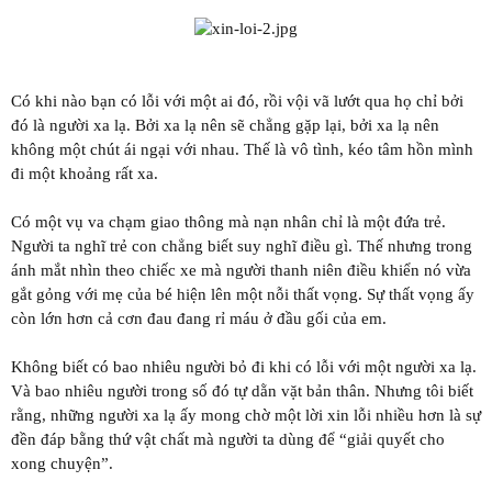
Có khi nào bạn có lỗi với một ai đó, rồi vội vã lướt qua họ chỉ bởi
đó là người xa lạ. Bởi xa lạ nên sẽ chẳng gặp lại, bởi xa lạ nên
không một chút ái ngại với nhau. Thế là vô tình, kéo tâm hồn mình
đi một khoảng rất xa.
Có một vụ va chạm giao thông mà nạn nhân chỉ là một đứa trẻ.
Người ta nghĩ trẻ con chẳng biết suy nghĩ điều gì. Thế nhưng trong
ánh mắt nhìn theo chiếc xe mà người thanh niên điều khiển nó vừa
gắt gỏng với mẹ của bé hiện lên một nỗi thất vọng. Sự thất vọng ấy
còn lớn hơn cả cơn đau đang rỉ máu ở đầu gối của em.
Không biết có bao nhiêu người bỏ đi khi có lỗi với một người xa lạ.
Và bao nhiêu người trong số đó tự dằn vặt bản thân. Nhưng tôi biết
rằng, những người xa lạ ấy mong chờ một lời xin lỗi nhiều hơn là sự
đền đáp bằng thứ vật chất mà người ta dùng để “giải quyết cho
xong chuyện”.