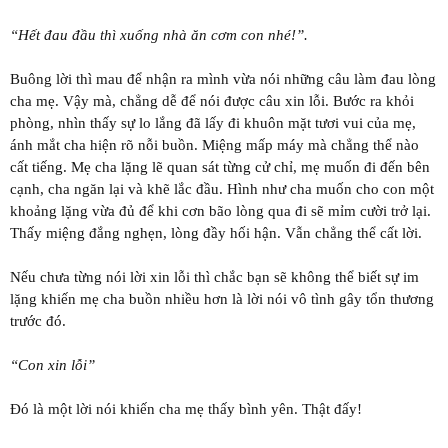
“Hết đau đầu thì xuống nhà ăn cơm con nhé!”.
Buông lời thì mau để nhận ra mình vừa nói những câu làm đau lòng
cha mẹ. Vậy mà, chẳng dễ để nói được câu xin lỗi. Bước ra khỏi
phòng, nhìn thấy sự lo lắng đã lấy đi khuôn mặt tươi vui của mẹ,
ánh mắt cha hiện rõ nỗi buồn. Miệng mấp máy mà chẳng thể nào
cất tiếng. Mẹ cha lặng lẽ quan sát từng cử chỉ, mẹ muốn đi đến bên
cạnh, cha ngăn lại và khẽ lắc đầu. Hình như cha muốn cho con một
khoảng lặng vừa đủ để khi cơn bão lòng qua đi sẽ mỉm cười trở lại.
Thấy miệng đắng nghẹn, lòng đầy hối hận. Vẫn chẳng thể cất lời.
Nếu chưa từng nói lời xin lỗi thì chắc bạn sẽ không thể biết sự im
lặng khiến mẹ cha buồn nhiều hơn là lời nói vô tình gây tổn thương
trước đó.
“Con xin lỗi”
Đó là một lời nói khiến cha mẹ thấy bình yên. Thật đấy!