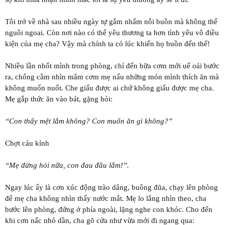
Tôi trở về nhà sau nhiều ngày tự gắm nhấm nỗi buồn mà không thể
nguôi ngoai. Còn nơi nào có thể yêu thương ta hơn tình yêu vô điều
kiện của mẹ cha? Vậy mà chính ta có lúc khiến họ buồn đến thế!
Nhiều lần nhốt mình trong phòng, chỉ đến bữa cơm mới uể oải bước
ra, chống cằm nhìn mâm cơm mẹ nấu những món mình thích ăn mà
không muốn nuốt. Che giấu được ai chứ không giấu được mẹ cha.
Mẹ gắp thức ăn vào bát, gặng hỏi:
“Con thấy mệt lắm không? Con muốn ăn gì không?”
Chợt cáu kỉnh
“Mẹ đừng hỏi nữa, con đau đầu lắm!”.
Ngay lúc ấy là cơn xúc động trào dâng, buông đũa, chạy lên phòng
để mẹ cha không nhìn thấy nước mắt. Mẹ lo lắng nhìn theo, cha
bước lên phòng, đứng ở phía ngoài, lặng nghe con khóc. Cho đến
khi cơn nấc nhỏ dần, cha gõ cửa như vừa mới đi ngang qua: