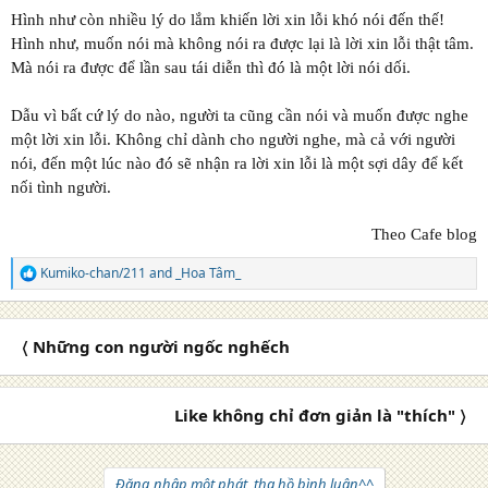
Hình như còn nhiều lý do lắm khiến lời xin lỗi khó nói đến thế!
Hình như, muốn nói mà không nói ra được lại là lời xin lỗi thật tâm.
Mà nói ra được để lần sau tái diễn thì đó là một lời nói dối.
Dẫu vì bất cứ lý do nào, người ta cũng cần nói và muốn được nghe
một lời xin lỗi. Không chỉ dành cho người nghe, mà cả với người
nói, đến một lúc nào đó sẽ nhận ra lời xin lỗi là một sợi dây để kết
nối tình người.
Theo Cafe blog
Kumiko-chan/211
and
_Hoa Tâm_
R
e
a
c
〈 Những con người ngốc nghếch
t
i
o
n
Like không chỉ đơn giản là "thích" 〉
s
:
Đăng nhập một phát, tha hồ bình luận^^