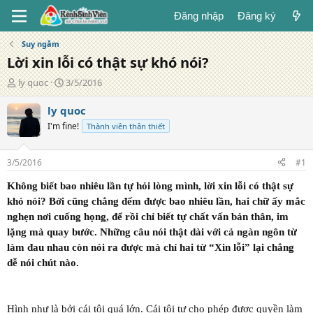
Đăng nhập
Đăng ký
Suy ngẫm
Lời xin lỗi có thật sự khó nói?
T
N
ly quoc
3/5/2016
á
g
c
à
ly quoc
g
y
I'm fine!
Thành viên thân thiết
i
đ
ả
ă
n
3/5/2016
#1
g
Không biết bao nhiêu lần tự hỏi lòng mình, lời xin lỗi có thật sự
khó nói? Bởi cũng chẳng đếm được bao nhiêu lần, hai chữ ấy mắc
nghẹn nơi cuống họng, để rồi chỉ biết tự chất vấn bản thân, im
lặng mà quay bước. Những câu nói thật dài với cả ngàn ngôn từ
làm đau nhau còn nói ra được mà chỉ hai từ “Xin lỗi” lại chẳng
dễ nói chút nào.
Hình như là bởi cái tôi quá lớn. Cái tôi tự cho phép được quyền làm