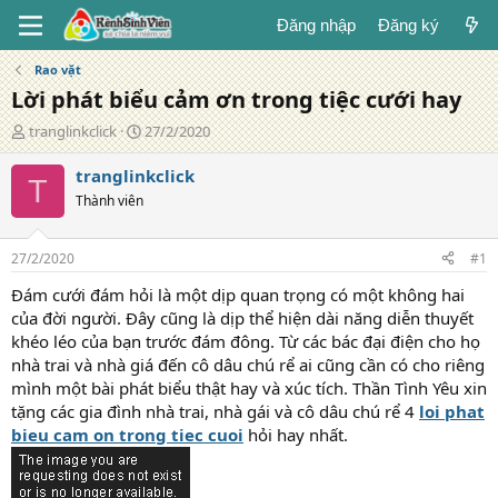
Đăng nhập
Đăng ký
Rao vặt
Lời phát biểu cảm ơn trong tiệc cưới hay
T
N
tranglinkclick
27/2/2020
á
g
c
à
tranglinkclick
T
g
y
Thành viên
i
đ
ả
ă
n
27/2/2020
#1
g
Đám cưới đám hỏi là một dịp quan trọng có một không hai
của đời người. Đây cũng là dịp thể hiện dài năng diễn thuyết
khéo léo của bạn trước đám đông. Từ các bác đại điện cho họ
nhà trai và nhà giá đến cô dâu chú rể ai cũng cần có cho riêng
mình một bài phát biểu thật hay và xúc tích. Thần Tình Yêu xin
tặng các gia đình nhà trai, nhà gái và cô dâu chú rể 4
loi phat
bieu cam on trong tiec cuoi
hỏi hay nhất.