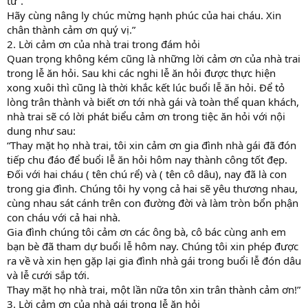
tử”.
Hãy cùng nâng ly chúc mừng hạnh phúc của hai cháu. Xin
chân thành cảm ơn quý vị.”
2. Lời cảm ơn của nhà trai trong đám hỏi
Quan trọng không kém cũng là những lời cảm ơn của nhà trai
trong lễ ăn hỏi. Sau khi các nghi lễ ăn hỏi được thực hiện
xong xuôi thì cũng là thời khắc kết lúc buổi lễ ăn hỏi. Để tỏ
lòng trân thành và biết ơn tới nhà gái và toàn thể quan khách,
nhà trai sẽ có lời phát biểu cảm ơn trong tiệc ăn hỏi với nội
dung như sau:
“Thay mặt họ nhà trai, tôi xin cảm ơn gia đình nhà gái đã đón
tiếp chu đáo để buổi lễ ăn hỏi hôm nay thành công tốt đẹp.
Đối với hai cháu ( tên chú rể) và ( tên cô dâu), nay đã là con
trong gia đình. Chúng tôi hy vọng cả hai sẽ yêu thương nhau,
cùng nhau sát cánh trên con đường đời và làm tròn bổn phận
con cháu với cả hai nhà.
Gia đình chúng tôi cảm ơn các ông bà, cô bác cùng anh em
bạn bè đã tham dự buổi lễ hôm nay. Chúng tôi xin phép được
ra về và xin hẹn gặp lại gia đình nhà gái trong buổi lễ đón dâu
và lễ cưới sắp tới.
Thay mặt họ nhà trai, một lần nữa tôn xin trân thành cảm ơn!”
3. Lời cảm ơn của nhà gái trong lễ ăn hỏi