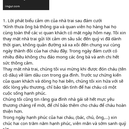
1. Lời phát biểu cảm ơn của nhà trai sau đám cưới
“Kính thưa ông bà thông gia và quan viên họ hàng hai họ
cùng toàn thể các vị quan khách có mặt ngày hôm nay. Tôi xin
thay mặt nhà trai gửi lời cảm ơn sâu sắc đến quý vị đã dành
thời gian, không quản đường xá xa xôi đến chung vui cùng
ngày thành đôi của hai cháu đây. Trong ngày đám cưới có
nhiều điều không chu đáo mong các ông bà và anh chị hết
sức thông cảm.
Thay mặt nhà trai, chúng tôi vui mừng khi được đón cháu (tên
cô dâu) về làm dâu con trong gia đình. Trước sự chứng kiến
của quan khách và dòng họ hai bên, chúng tôi xin hứa với sẽ
dốc lòng yêu thương, chỉ bảo tận tình để hai cháu có một
cuộc sống hạnh phúc.
Chúng tôi cũng tin rằng gia đình nhà gái sẽ hết mực yêu
thương chàng rể mới, để chỉ bảo thêm cho cháu để cháu hoàn
thiện hơn.
Trong ngày hạnh phúc của hai cháu, (bác, chú, ông,…) xin
chúc hai con trăm năm hạnh phúc, viên mãn và sớm sanh quý