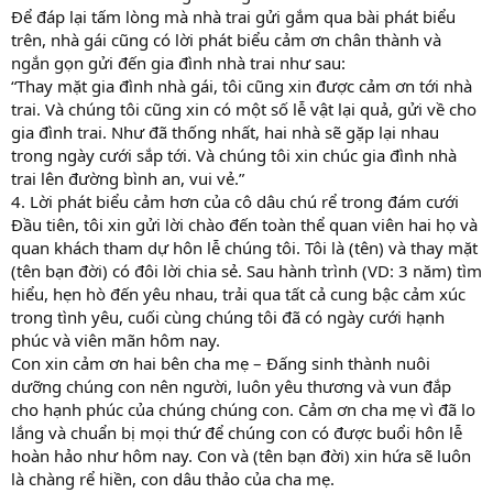
Để đáp lại tấm lòng mà nhà trai gửi gắm qua bài phát biểu
trên, nhà gái cũng có lời phát biểu cảm ơn chân thành và
ngắn gọn gửi đến gia đình nhà trai như sau:
“Thay mặt gia đình nhà gái, tôi cũng xin được cảm ơn tới nhà
trai. Và chúng tôi cũng xin có một số lễ vật lại quả, gửi về cho
gia đình trai. Như đã thống nhất, hai nhà sẽ gặp lại nhau
trong ngày cưới sắp tới. Và chúng tôi xin chúc gia đình nhà
trai lên đường bình an, vui vẻ.”
4. Lời phát biểu cảm hơn của cô dâu chú rể trong đám cưới
Đầu tiên, tôi xin gửi lời chào đến toàn thể quan viên hai họ và
quan khách tham dự hôn lễ chúng tôi. Tôi là (tên) và thay mặt
(tên bạn đời) có đôi lời chia sẻ. Sau hành trình (VD: 3 năm) tìm
hiểu, hẹn hò đến yêu nhau, trải qua tất cả cung bậc cảm xúc
trong tình yêu, cuối cùng chúng tôi đã có ngày cưới hạnh
phúc và viên mãn hôm nay.
Con xin cảm ơn hai bên cha mẹ – Đấng sinh thành nuôi
dưỡng chúng con nên người, luôn yêu thương và vun đắp
cho hạnh phúc của chúng chúng con. Cảm ơn cha mẹ vì đã lo
lắng và chuẩn bị mọi thứ để chúng con có được buổi hôn lễ
hoàn hảo như hôm nay. Con và (tên bạn đời) xin hứa sẽ luôn
là chàng rể hiền, con dâu thảo của cha mẹ.