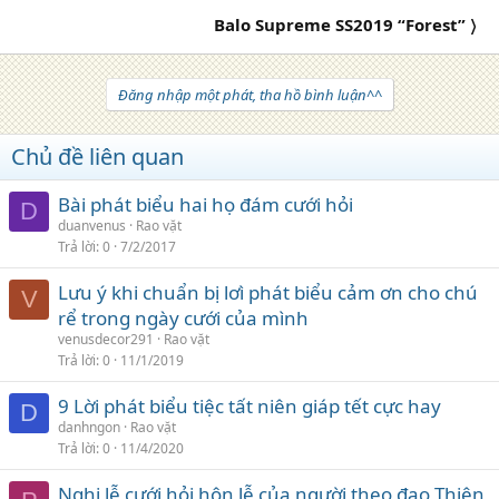
Balo Supreme SS2019 “Forest” 〉
Đăng nhập một phát, tha hồ bình luận^^
Chủ đề liên quan
Bài phát biểu hai họ đám cưới hỏi
D
duanvenus
Rao vặt
Trả lời
0
7/2/2017
Lưu ý khi chuẩn bị lơì phát biểu cảm ơn cho chú
V
rể trong ngày cưới của mình
venusdecor291
Rao vặt
Trả lời
0
11/1/2019
9 Lời phát biểu tiệc tất niên giáp tết cực hay
D
danhngon
Rao vặt
Trả lời
0
11/4/2020
Nghi lễ cưới hỏi hôn lễ của người theo đạo Thiên