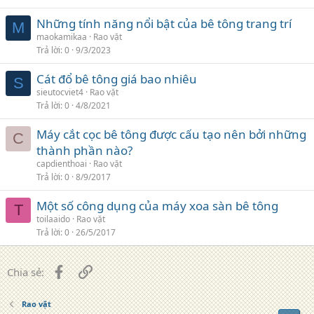
Những tính năng nổi bật của bê tông trang trí
M
maokamikaa
Rao vặt
Trả lời
0
9/3/2023
Cát đổ bê tông giá bao nhiêu
S
sieutocviet4
Rao vặt
Trả lời
0
4/8/2021
Máy cắt cọc bê tông được cấu tạo nên bởi những
C
thành phần nào?
capdienthoai
Rao vặt
Trả lời
0
8/9/2017
Một số công dụng của máy xoa sàn bê tông
T
toilaaido
Rao vặt
Trả lời
0
26/5/2017
Facebook
Liên kết
Chia sẻ:
Rao vặt