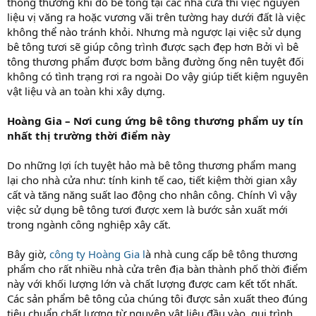
thông thường khi đổ bê tông tại các nhà cửa thì việc nguyên
liệu vị văng ra hoặc vương vãi trên tường hay dưới đất là việc
không thể nào tránh khỏi. Nhưng mà ngược lại việc sử dụng
bê tông tươi sẽ giúp công trình được sạch đẹp hơn Bởi vì bê
tông thương phẩm được bơm bằng đường ống nên tuyệt đối
không có tình trạng rơi ra ngoài Do vậy giúp tiết kiệm nguyên
vật liệu và an toàn khi xây dựng.
Hoàng Gia – Nơi cung ứng bê tông thương phẩm uy tín
nhất thị trường thời điểm này
Do những lợi ích tuyệt hảo mà bê tông thương phẩm mang
lại cho nhà cửa như: tính kinh tế cao, tiết kiệm thời gian xây
cất và tăng năng suất lao động cho nhân công. Chính Vì vậy
việc sử dụng bê tông tươi được xem là bước sản xuất mới
trong ngành công nghiệp xây cất.
Bây giờ,
công ty Hoàng Gia l
à nhà cung cấp bê tông thương
phẩm cho rất nhiều nhà cửa trên địa bàn thành phố thời điểm
này với khối lượng lớn và chất lượng được cam kết tốt nhất.
Các sản phẩm bê tông của chúng tôi được sản xuất theo đúng
tiêu chuẩn chất lượng từ nguyên vật liệu đầu vào, qui trình