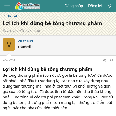
Đăng nhập
Đăng ký
Rao vặt
Lợi ích khi dùng bê tông thương phẩm
T
N
viltt789
20/6/2018
á
g
c
à
viltt789
V
g
y
Thành viên
i
đ
ả
ă
n
20/6/2018
#1
g
Lợi ích khi dùng bê tông thương phẩm
Bê tông thương phẩm (còn được gọi là bê tông tươi) đã được
rất nhiều nhà đầu tư sử dụng tại các nhà cửa xây dựng như:
trung tâm thương mại, nhà ở, biệt thự…vì khối lượng và đơn
giá của bê tông tươi đã được tính từ đầu nên chủ thầu không
phải lúng túng Vì các chi phí phát sinh khác. Trong khi, việc sử
dụng bê tông thương phẩm còn mang lại những ưu điểm bất
ngờ khác cho nhà cửa kiến thiết nên.