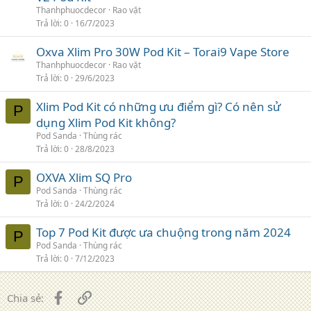
Thanhphuocdecor
Rao vặt
Trả lời
0
16/7/2023
Oxva Xlim Pro 30W Pod Kit – Torai9 Vape Store
Thanhphuocdecor
Rao vặt
Trả lời
0
29/6/2023
Xlim Pod Kit có những ưu điểm gì? Có nên sử
P
dụng Xlim Pod Kit không?
Pod Sanda
Thùng rác
Trả lời
0
28/8/2023
OXVA Xlim SQ Pro
P
Pod Sanda
Thùng rác
Trả lời
0
24/2/2024
Top 7 Pod Kit được ưa chuộng trong năm 2024
P
Pod Sanda
Thùng rác
Trả lời
0
7/12/2023
Facebook
Liên kết
Chia sẻ: