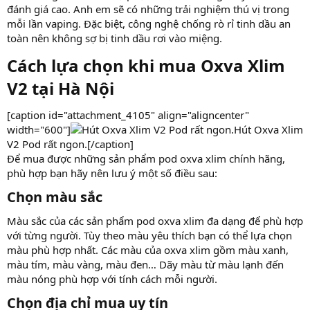
đánh giá cao. Anh em sẽ có những trải nghiệm thú vị trong
mỗi lần vaping. Đặc biệt, công nghệ chống rò rỉ tinh dầu an
toàn nên không sợ bị tinh dầu rơi vào miệng.
Cách lựa chọn khi mua Oxva Xlim
V2 tại Hà Nội​
[caption id="attachment_4105" align="aligncenter"
width="600"]
Hút Oxva Xlim
V2 Pod rất ngon.[/caption]
Để mua được những sản phẩm pod oxva xlim chính hãng,
phù hợp bạn hãy nên lưu ý một số điều sau:
Chọn màu sắc​
Màu sắc của các sản phẩm pod oxva xlim đa dạng để phù hợp
với từng người. Tùy theo màu yêu thích bạn có thể lựa chọn
màu phù hợp nhất. Các màu của oxva xlim gồm màu xanh,
màu tím, màu vàng, màu đen… Dãy màu từ màu lạnh đến
màu nóng phù hợp với tính cách mỗi người.
Chọn địa chỉ mua uy tín​