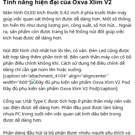
Tính năng hiện đại của Oxva Xlim V2​
Màn hình OLED kích thước 0.42 inch ở phía trước thân máy
giúp việc quan sát thông tin được dễ dàng hơn. Một số thông
tin hiển thị như dung lượng pin, công suất, số hơi hút… Ngoài
ra, sản phẩm còn được trang bị hệ thống nút đốt giúp việc
kích hoạt được dễ dàng hơn.
Nút đốt hình chữ nhật hơi lồi lên, có vân. Đèn Led cũng được
kết hợp tăng thêm phần tinh tế. Bên cạnh thân máy còn có bộ
phận điều chỉnh không khí. Cách sử dụng hệ điều chỉnh dễ
dàng chỉ cần gạt núm lên hoặc xuống.
[caption id="attachment_4104" align="aligncenter"
width="600"]
Đầy đủ phụ kiện sản phẩm Oxva Xlim V2 Pod[/caption]
Cổng sạc USB Type C được tích hợp ở phần thân máy nên việc
sạc điện được dễ dàng hơn. Phần đầu pod được làm bằng
nhựa PC trong suốt nên việc quan sát tinh dầu bên trong
được dễ dàng hơn.
Phần dáng đầu hút là bộ phận được nhiều người yêu thích và