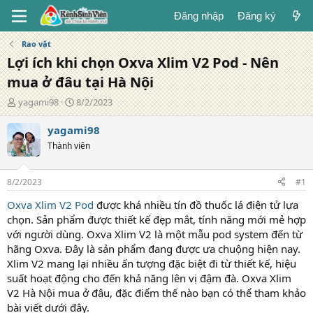
Đăng nhập
Đăng ký
Rao vặt
Lợi ích khi chọn Oxva Xlim V2 Pod - Nên
mua ở đâu tại Hà Nội
T
N
yagami98
8/2/2023
á
g
c
à
yagami98
g
y
Thành viên
i
đ
ả
ă
n
8/2/2023
#1
g
Oxva Xlim V2 Pod
được khá nhiều tín đồ thuốc lá điện tử lựa
chọn. Sản phẩm được thiết kế đẹp mắt, tính năng mới mẻ hợp
với người dùng. Oxva Xlim V2 là một mẫu pod system đến từ
hãng Oxva. Đây là sản phẩm đang được ưa chuộng hiện nay.
Xlim V2 mang lại nhiều ấn tượng đặc biệt đi từ thiết kế, hiệu
suất hoạt động cho đến khả năng lên vị đậm đà. Oxva Xlim
V2 Hà Nội mua ở đâu, đặc điểm thế nào bạn có thể tham khảo
bài viết dưới đây.